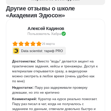
Управление персоналом
Employee Journey Map
Другие отзывы о школе
Подбор специалистов
«Академия Эдюсон»
Алексей Кадинов
Пользователь 
Хабра
26 марта
Data scientist: тариф PRO
Достоинства:
 Вместо "воды" делается акцент на 
практические задания, кейсы и тренажеры. Доступ к 
материалам открывается сразу, а видеоуроки 
можно смотреть в любое время (очень удобно как 
по мне)   
Недостатки:
 Пару раз задерживали проверку 
домашки, но это не критично 
Комментарий:
 Куратор на курсе реально помогает. 
Пару раз писал в чат, когда не получалось с 
заданием по данным, отвечали довольно быстро и 