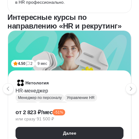
в HR профессионально.
Интересные курсы по
направлению «HR и рекрутинг»
4.50
2
9 мес
Нетология
HR-менеджер
Менеджер по персоналу
Управление HR
Рекрутинг
HR аналитика
от 2 823 ₽/мес
-51%
HRBP (HR бизнес-партнёр)
или сразу 91 500 ₽
Обучение и развитие персонала
Microsoft Excel
Кадровое делопроизводство
Далее
Оценка персонала и аттестация