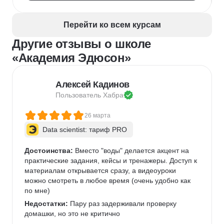
Адаптация персонала
Рекрутмент
HR-бренд
HR-стратегия
Exit-интервью
Перейти ко всем курсам
Управление персоналом
Employee Journey Map
Другие отзывы о школе
Подбор специалистов
«Академия Эдюсон»
Алексей Кадинов
Пользователь 
Хабра
26 марта
Data scientist: тариф PRO
Достоинства:
 Вместо "воды" делается акцент на 
практические задания, кейсы и тренажеры. Доступ к 
материалам открывается сразу, а видеоуроки 
можно смотреть в любое время (очень удобно как 
по мне)   
Недостатки:
 Пару раз задерживали проверку 
домашки, но это не критично 