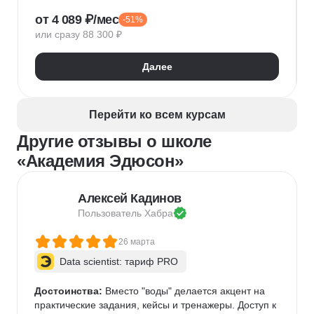
Обработка естественного языка
Парсинг
от 4 089 ₽/мес
-51%
Keras
Машинное обучение
или сразу 88 300 ₽
Искусственный интеллект
Нейронные сети
Математика для Data Science
Статистика
Далее
Визуализация
NumPy
Pandas
Google Таблицы
NLP
Очистка данных
Извлечение данных
API
Аналитика данных
Перейти ко всем курсам
Другие отзывы о школе
«Академия Эдюсон»
Алексей Кадинов
Пользователь 
Хабра
26 марта
Data scientist: тариф PRO
Достоинства:
 Вместо "воды" делается акцент на 
практические задания, кейсы и тренажеры. Доступ к 