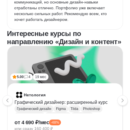
коммуникаций, но основные дизайн-навыки 
отработаны отлично. Портфолио уже включает 
несколько сильных работ. Рекомендую всем, кто 
хочет работать дизайнером.
Интересные курсы по
направлению «Дизайн и контент»
5.00
4
19 мес
Нетология
Графический дизайнер: расширенный курс
Графический дизайн
Figma
Tilda
Photoshop
Adobe Illustrator
Типографика
Айдентика
от 4 690 ₽/мес
-48%
Иллюстрация
Скетчинг
After Effects
или сразу 160 400 ₽
Adobe Animate
Cinema 4D
InDesign