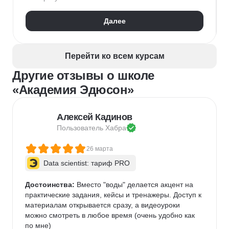
Дизайн логотипов
Дизайн упаковки
Далее
Дизайн баннеров
Бренд-дизайн
Верстка печатных изданий
Верстка полиграфической продукции
Перейти ко всем курсам
Разработка фирменного стиля
Другие отзывы о школе
Создание анимации
Брендинг
Microsoft PowerPoint
Дизайн текста
«Академия Эдюсон»
Дизайн карточек для маркетплейсов
Колористика
Google Slides
Алексей Кадинов
Пользователь 
Хабра
26 марта
Data scientist: тариф PRO
Достоинства:
 Вместо "воды" делается акцент на 
практические задания, кейсы и тренажеры. Доступ к 
материалам открывается сразу, а видеоуроки 
можно смотреть в любое время (очень удобно как 
по мне)   