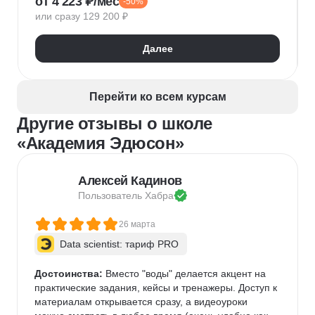
от 4 223 ₽/мес
-50%
Конфигурирование 1С
или сразу 129 200 ₽
Далее
Перейти ко всем курсам
Другие отзывы о школе
«Академия Эдюсон»
Алексей Кадинов
Пользователь 
Хабра
26 марта
Data scientist: тариф PRO
Достоинства:
 Вместо "воды" делается акцент на 
практические задания, кейсы и тренажеры. Доступ к 
материалам открывается сразу, а видеоуроки 