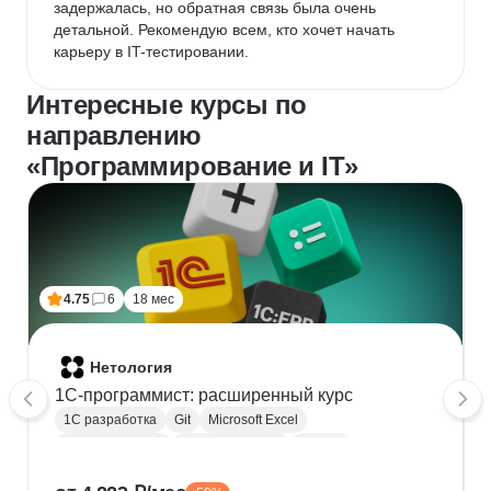
задержалась, но обратная связь была очень 
детальной. Рекомендую всем, кто хочет начать 
карьеру в IT-тестировании.
Интересные курсы по
направлению
«Программирование и IT»
4.75
6
18 мес
Нетология
1C-программист: расширенный курс
1С разработка
Git
Microsoft Excel
1С:Бухгалтерия
Google Таблицы
Eclipse
1С:Предприятие
XML
JSON
1С:БСП