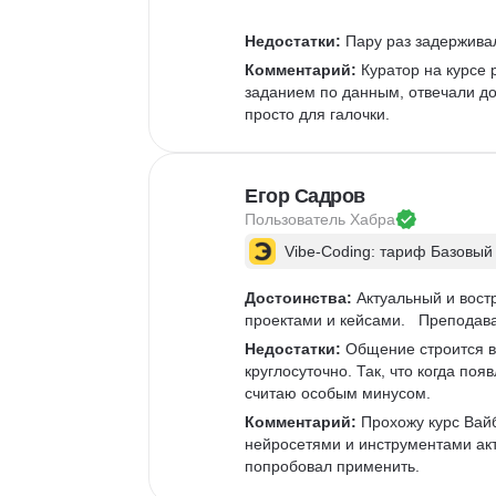
Недостатки:
 Пару раз задержива
Комментарий:
 Куратор на курсе 
заданием по данным, отвечали д
просто для галочки.  
Егор Садров
Пользователь 
Хабра
Vibe-Coding: тариф Базовый
Достоинства:
 Актуальный и вос
проектами и кейсами.   Преподава
Недостатки:
 Общение строится в
круглосуточно. Так, что когда по
считаю особым минусом. 
Комментарий:
 Прохожу курс Вай
нейросетями и инструментами акт
попробовал применить.  