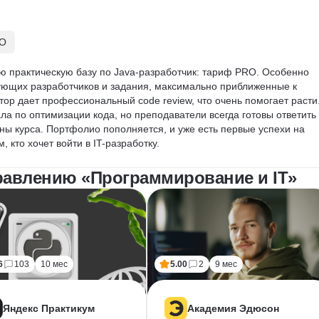
RO
ую практическую базу по Java-разработчик: тариф PRO. Особенно 
ующих разработчиков и задания, максимально приближенные к 
ор дает профессиональный code review, что очень помогает расти.
а по оптимизации кода, но преподаватели всегда готовы ответить 
ны курса. Портфолио пополняется, и уже есть первые успехи на 
 кто хочет войти в IT-разработку.
равлению «Программирование и IT»
6
103
10 мес
5.00
2
9 мес
Яндекс Практикум
Академия Эдюсон