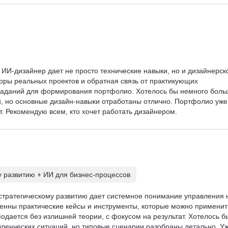
 ИИ-дизайнер дает не просто технические навыки, но и дизайнерск
ры реальных проектов и обратная связь от практикующих 
 заданий для формирования портфолио. Хотелось бы немного боль
, но основные дизайн-навыки отработаны отлично. Портфолио уже
т. Рекомендую всем, кто хочет работать дизайнером.
у развитию + ИИ для бизнес-процессов
 стратегическому развитию дает системное понимание управления 
енны практические кейсы и инструменты, которые можно применит
одается без излишней теории, с фокусом на результат. Хотелось б
ленческих ситуаций, но типовые сценарии разобраны детально. Уж