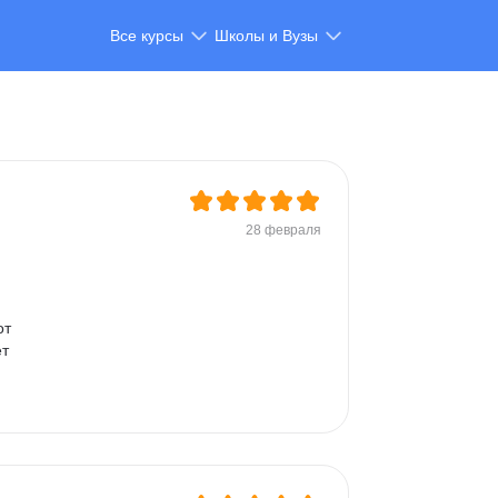
Все курсы
Школы и Вузы
28 февраля
т 
т 