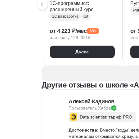
1C-программист:
Pyt
расширенный курс
Pyt
1С разработка
Git
Bac
Microsoft Excel
RE
от 4 223 ₽/мес
от 
-50%
1С:Бухгалтерия
Doc
или сразу 129 200 ₽
или 
Google Таблицы
Eclipse
1С:Предприятие
XML
Git
Далее
JSON
1С:БСП
JS
Конфигурирование 1С
Про
RES
Другие отзывы о школе «
Алексей Кадинов
Пользователь 
Хабра
Data scientist: тариф PRO
Достоинства:
 Вместо "воды" дел
материалам открывается сразу, а 