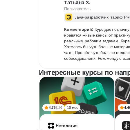
Татьяна З.
Пользователь
Java-разработчик: тариф P
Комментарий:
 Курс дает отличн
нравятся живые кейсы от практик
реальным рабочим задачам. Курат
Хотелось бы чуть больше материал
чате. Прошёл чуть больше полови
собеседованиях. Рекомендую всем,
Интересные курсы по нап
4.75
6
18 мес
4.4
Нетология