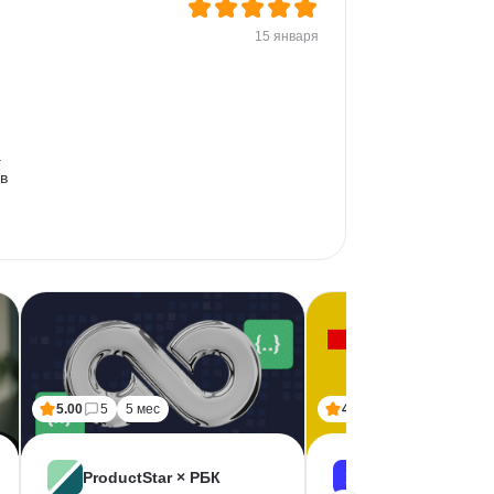
15 января
 
в 
5.00
5
5 мес
4.50
6
8 мес
ProductStar × РБК
Skillbox