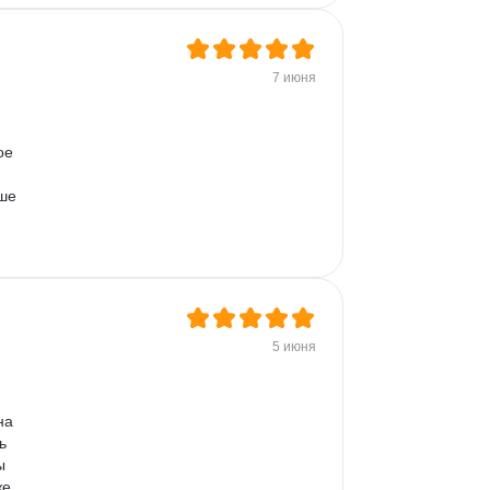
7 июня
ое 
ше 
 
5 июня
на 
ь 
ы 
е 