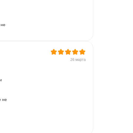
не 
26 марта
и 
 не 