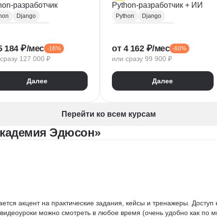
hon-разработчик
Python-разработчик + ИИ
hon
Django
Python
Django
kend-разработка
Backend-разработка
ST
Базы данных
MySQL
PostgreSQL
5 184 ₽/мес
от 4 162 ₽/мес
-16%
-60%
ker
Flask
CI / CD
Flask
сразу 127 000 ₽
или сразу 99 900 ₽
Алгоритмы и структуры данных
Алгоритмы и структуры данных
Разработка
ООП
Git
Разработка
ООП
Далее
Далее
ON
GraphQL
Pytest
ектирование API
WebSockets
PyCharm
T API
SQLAlchemy
GitHub
Перейти ко всем курсам
VS Code
Visual Studio
Академия Эдюсон»
Bash
Linux
ER-диаграммы
Базы данных
FastAPI
CRUD
Жизненный цикл ПО
Agile
Scrum
Waterfall
ается акцент на практические задания, кейсы и тренажеры. Доступ 
видеоуроки можно смотреть в любое время (очень удобно как по мн