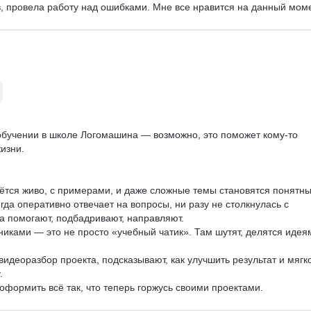
, провела работу над ошибками. Мне все нравится на данный моме
ет и учит придерживаться в дизайне своего мнения, очень удачно и
 почему. На самом деле стараюсь и в учёбе и реагирую исправляю,
сть школе Логамашина! Да, все мои друзья и знакомые знают, что 
 обучении в школе Логомашина — возможно, это поможет кому-то 
зни.

тся живо, с примерами, и даже сложные темы становятся понятны
да оперативно отвечает на вопросы, ни разу не столкнулась с 
 помогают, подбадривают, направляют.

иками — это не просто «учебный чатик». Там шутят, делятся идеям
идеоразбор проекта, подсказывают, как улучшить результат и мягко


формить всё так, что теперь горжусь своими проектами.
