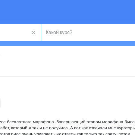
осле бесплатного марафона. Завершающий этапом марафона было
бот, который я так и не получила. А вот как отвечали мне кураторы
отов рилс очень удивляет - их ответы как только так сразу, потом 