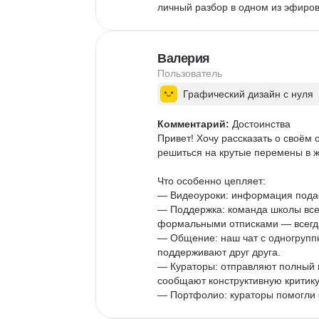
личный разбор в одном из эфиров
замечательный куратор, спрашива
наглядно объясняет по правкам и
для себя же. Огромная благодарно
Валерия
пошла учиться.
Пользователь
Графический дизайн с нуля
Комментарий:
 Достоинства

Привет! Хочу рассказать о своём
решиться на крутые перемены в жи
Что особенно цепляет:

— Видеоуроки: информация подаё
— Поддержка: команда школы всег
формальными отписками — всегда
— Общение: наш чат с одногруппн
поддерживают друг друга.

— Кураторы: отправляют полный в
сообщают конструктивную критику.
— Портфолио: кураторы помогли о