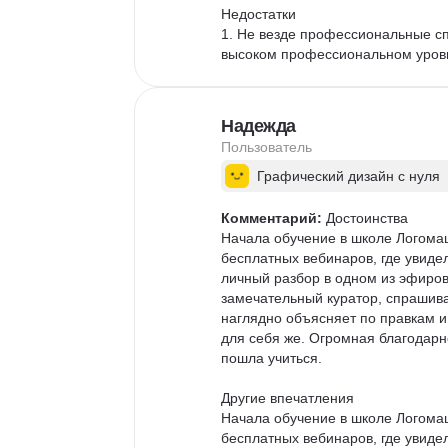
Недостатки

1. Не везде профессиональные с
высоком профессиональном уровн
— не всегда хватает глубины,

— иногда подача кажется слабее, 
Надежда
2. По некоторым направлениям х
Пользователь
ориентированность», по отдельны
понимать контекст и фундамент.
Графический дизайн с нуля
Комментарий:
 Достоинства

Начала обучение в школе Логомаш
бесплатных вебинаров, где увидел
личный разбор в одном из эфиров
замечательный куратор, спрашива
наглядно объясняет по правкам и
для себя же. Огромная благодарно
пошла учиться.

Другие впечатления

Начала обучение в школе Логомаш
бесплатных вебинаров, где увидел