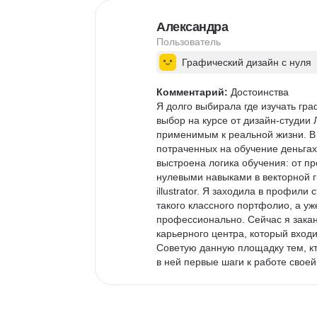
Если вы ищете место, где учат не
про то, как обучение может быть
Александра
Пользователь
Графический дизайн с нуля
Комментарий:
 Достоинства

Я долго выбирала где изучать гра
выбор на курсе от дизайн-студии
применимым к реальной жизни. В 
потраченных на обучение деньгах,
выстроена логика обучения: от пр
нулевыми навыками в векторной г
illustrator. Я заходила в профили
такого классного портфолио, а уж
профессионально. Сейчас я зака
карьерного центра, который входит
Советую данную площадку тем, кт
в ней первые шаги к работе своей
обратной связью от кураторов, в
и формировать красивое портфоли