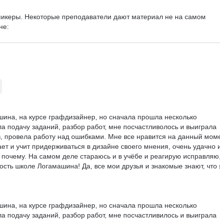
пикеры. Некоторые преподаватели дают материал не на самом 
е:

чем хотелось бы.

отелось бы больше теории. Несмотря на общую «практическую 
м темам ощущается нехватка теоретической базы, чтобы лучше 
ина, на курсе графдизайнер, но сначала прошла несколько 
а подачу заданий, разбор работ, мне посчастливолось и выиграла 
, провела работу над ошибками. Мне все нравится на данный моме
ет и учит придерживаться в дизайне своего мнения, очень удачно и
 почему. На самом деле стараюсь и в учёбе и реагирую исправляю,
сть школе Логамашина! Да, все мои друзья и знакомые знают, что 
ина, на курсе графдизайнер, но сначала прошла несколько 
а подачу заданий, разбор работ, мне посчастливилось и выиграла 