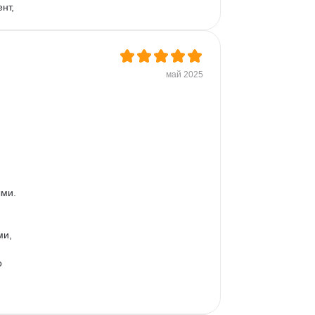
нт, 
 
 
я 
май 2025
ми.

и, 
 