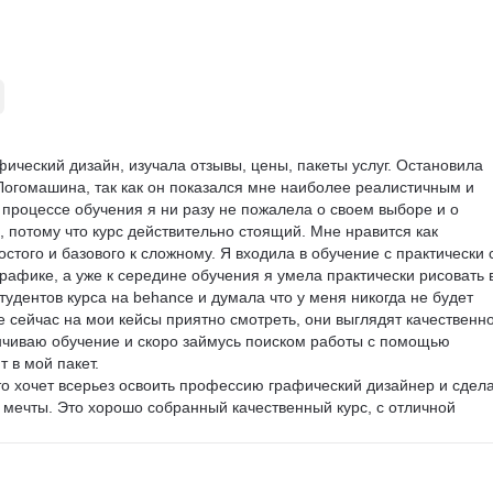
 «для галочки», а чтобы вы росли, — попробуйте. Логомашина — эт
 вдохновляющим приключением. Спасибо вам за это!
фический дизайн, изучала отзывы, цены, пакеты услуг. Остановила 
 Логомашина, так как он показался мне наиболее реалистичным и 
процессе обучения я ни разу не пожалела о своем выборе и о 
 потому что курс действительно стоящий. Мне нравится как 
остого и базового к сложному. Я входила в обучение с практически 
рафике, а уже к середине обучения я умела практически рисовать в
 студентов курса на behance и думала что у меня никогда не будет 
е сейчас на мои кейсы приятно смотреть, они выглядят качественно
нчиваю обучение и скоро займусь поиском работы с помощью 
 в мой пакет.

о хочет всерьез освоить профессию графический дизайнер и сдела
 мечты. Это хорошо собранный качественный курс, с отличной 
ы будете учиться на максимально реалистичных дизайнерских задач
о прямо во время обучения.
