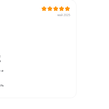
о 
май 2025
с 
 
 и 
ть 
ах 