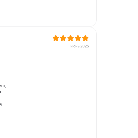
июнь 2025
нт, 
 
 
я 