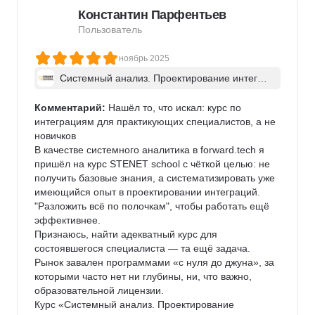
Константин Парфентьев
Пользователь
ноябрь 2025
Системный анализ. Проектирование интегра
ций ИТ-систем - в группе
Комментарий:
 Нашёл то, что искал: курс по 
интеграциям для практикующих специалистов, а не 
новичков

В качестве системного аналитика в forward.tech я 
пришёл на курс STENET school с чёткой целью: не 
получить базовые знания, а систематизировать уже 
имеющийся опыт в проектировании интеграций. 
"Разложить всё по полочкам", чтобы работать ещё 
эффективнее.

Признаюсь, найти адекватный курс для 
состоявшегося специалиста — та ещё задача. 
Рынок завален программами «с нуля до джуна», за 
которыми часто нет ни глубины, ни, что важно, 
образовательной лицензии.

Курс «Системный анализ. Проектирование 