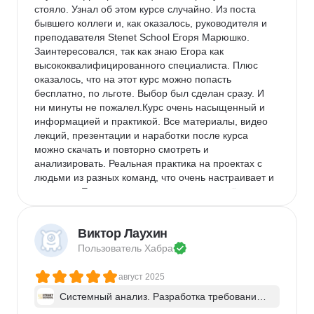
стояло. Узнал об этом курсе случайно. Из поста 
бывшего коллеги и, как оказалось, руководителя и 
преподавателя Stenet School Егоря Марюшко. 
Заинтересовался, так как знаю Егора как 
высококвалифицированного специалиста. Плюс 
оказалось, что на этот курс можно попасть 
бесплатно, по льготе. Выбор был сделан сразу. И 
ни минуты не пожалел.Курс очень насыщенный и 
информацией и практикой. Все материалы, видео 
лекций, презентации и наработки после курса 
можно скачать и повторно смотреть и 
анализировать. Реальная практика на проектах с 
людьми из разных команд, что очень настраивает и 
помогает. Егор очень хорошо и понятно всё 
объясняет, ОЧЕНЬ подробно разбирает домашку с 
каждым учеником.
Виктор Лаухин
Недостатки:
 Понравилось в принципе всё. Очень 
Пользователь 
Хабра
маленький минус может быть за долгий разбор 
домашних заданий. Но в этом тоже были плюсы. 
август 2025
Видно ошибки свои и чужие, возможность их 
исправить и отзыв преподавателя, что улучшить. 
Системный анализ. Разработка требований 
к ПО: классический подход и AI/ИИ–инструме
Комментарий:
 Курс пожалуй не совсем для 