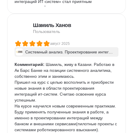
интеграций ИТ-систем» стал приятным 
исключением. С первых же минут я понял — попал 
туда, куда нужно.

Вот что отличает его от других:

Шамиль Ханов
Фокус на глубине, а не на скорости. Преподаватель-
эксперт не гнался за таймингом. Мы могли 
Пользователь
подробно разобрать любой, даже самый сложный 
вопрос от слушателя, пока все не приходили к 
август 2025
полному пониманию. Ни один вопрос не остался 
Системный анализ. Проектирование интегра
без ответа.

ций ИТ-систем - в группе
Практика, а не теория. Разбор домашних заданий 
Комментарий:
 Шамиль, живу в Казани. Работаю в 
прямо на занятии — это бесценно. Мы не просто 
Ак Барс Банке на позиции системного аналитика, 
слышали feedback, а видели, как эксперт мыслит, и 
собственно этим и занимаюсь. 

перенимали его подход.

Пришел на курс с целью восполнить и приобрести 
Язык профессионалов. Каждое занятие было 
новые знания в области проектирования 
погружением в профессиональную среду, где 
интеграций ит-систем. Считаю освоение курса 
рождаются целесообразные и работающие 
успешным. 

решения.

На курсе научился новым современным практикам. 
В итоге, проработав 3 месяца в этом интенсивном 
Буду применять полученные знания в работе, а 
режиме, я получил именно ту структуру знаний, 
именно в проектировании интеграций между 
которой мне не хватало. Сегодня я с уверенностью 
банком и внешними сервисами(пилотные проекты с 
применяю эти наработки в своих реальных 
системами роботизированного взыскания). 

проектах.
