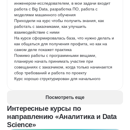
инженером-исследователем, в мои задачи входит 
прохождения однозначно буду рекомендовать 
работа с Big Data, разработка ПО, работа с 
STENETкак людям, которые только планируют 
моделями машинного обучения

погружаться в системный анализ, так и тем, кто как 
Приходили на курс чтобы получить знания, как 
и я, уже являются начинающими аналитиками

работать с заказчиками, как улучшить 
В скором времени также планирую взять себе ещё 
взаимодействие с ними

один курс STENETпо дизайну интеграции
На курсе сформировалась база, что нужно делать и 
как общаться для получения профита, но как на 
самом деле покажет практика

Помимо работы с программными вещами, 
планирую начать принимать участие при 
совещаниях с заказчиком, когда только начинается 
сбор требований и работа по проекту

Курс хорошо структурирован для начального 
уровня, тем кто уже имеет минимальные навыки 
помогает их улучшить и детальнее разобрать 
вопросы
Посмотреть еще
Интересные курсы по
направлению «Аналитика и Data
Science»