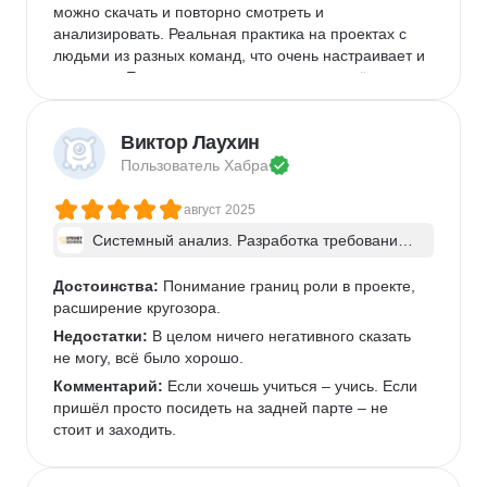
можно скачать и повторно смотреть и 
анализировать. Реальная практика на проектах с 
людьми из разных команд, что очень настраивает и 
помогает. Егор очень хорошо и понятно всё 
объясняет, ОЧЕНЬ подробно разбирает домашку с 
каждым учеником.
Виктор Лаухин
Недостатки:
 Понравилось в принципе всё. Очень 
Пользователь 
Хабра
маленький минус может быть за долгий разбор 
домашних заданий. Но в этом тоже были плюсы. 
август 2025
Видно ошибки свои и чужие, возможность их 
исправить и отзыв преподавателя, что улучшить. 
Системный анализ. Разработка требований 
к ПО: классический подход и AI/ИИ–инструме
Комментарий:
 Курс пожалуй не совсем для 
нты - в группе
новичков. Всё таки надо иметь какой-то небольшой 
Достоинства:
 Понимание границ роли в проекте, 
опыт работы в IT и рабочий бекграунд.
расширение кругозора.
Недостатки:
 В целом ничего негативного сказать 
не могу, всё было хорошо.
Комментарий:
 Если хочешь учиться – учись. Если 
пришёл просто посидеть на задней парте – не 
стоит и заходить.