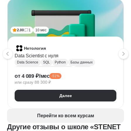
2.00
1
10 мес
Нетология
Data Scientist с нуля
Data Science
SQL
Python
Базы данных
Обработка естественного языка
Парсинг
от 4 089 ₽/мес
-51%
Keras
Машинное обучение
или сразу 88 300 ₽
Искусственный интеллект
Нейронные сети
Математика для Data Science
Статистика
Далее
Визуализация
NumPy
Pandas
Google Таблицы
NLP
Очистка данных
Извлечение данных
API
Аналитика данных
Перейти ко всем курсам
Другие отзывы о школе «STENET