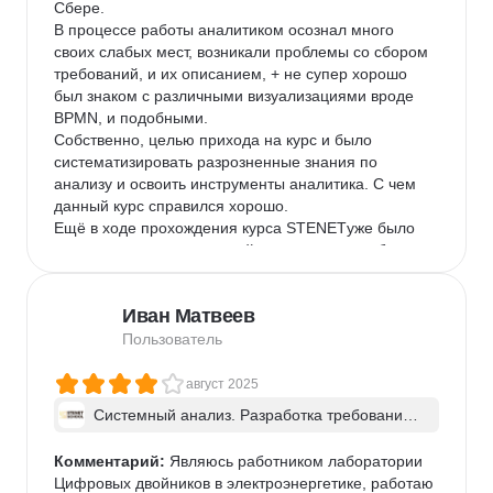
Сбере. 

В процессе работы аналитиком осознал много 
своих слабых мест, возникали проблемы со сбором 
требований, и их описанием, + не супер хорошо 
был знаком с различными визуализациями вроде 
BPMN, и подобными.

Собственно, целью прихода на курс и было 
систематизировать разрозненные знания по 
анализу и освоить инструменты аналитика. С чем 
данный курс справился хорошо. 

Ещё в ходе прохождения курса STENETуже было 
заметно, что качество моей аналитики по рабочим 
задачам улучшилось, а сбор требований стал 
проще и куда более предсказуемее. Также осознал 
Иван Матвеев
пользу визуализаций, что упростило ряд процессов, 
например груминги задач. Поэтому, если подвести 
Пользователь
итоги, все цели, с которыми приходил на курс, 
удалось выполнить.

август 2025
Отдельно отмечу, что ранее не до конца осознавал 
Системный анализ. Разработка требований 
границы работы аналитика. Теперь осознал, что в 
к ПО: классический подход и AI/ИИ–инструме
общем то тоже сильно упростило трудовые будни.

нты - в группе
Комментарий:
 Являюсь работником лаборатории 
Мне самому курс посоветовал друг, с которым в 
Цифровых двойников в электроэнергетике, работаю 
дальнейшем и проходили курс. И после 