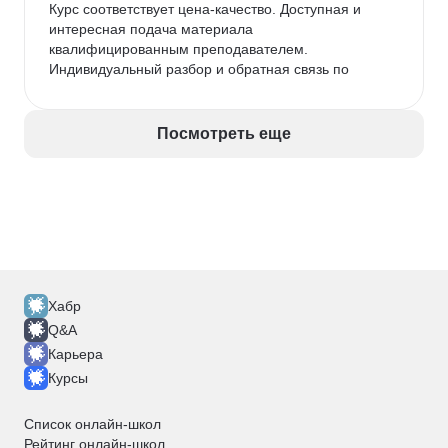
Курс соответствует цена-качество. Доступная и 
Вывод для коллег-аналитиков: Если вы ищете не 
интересная подача материала 
«ещё один курс», а осознанный апгрейд своих 
квалифицированным преподавателем. 
навыков в интеграциях — ваш поиск может 
Индивидуальный разбор и обратная связь по 
закончиться именно в STENET school!
каждому выполненному домашнему заданию. 
Много практики, что является несомненным 
плюсом. На выходе завершенный оформленный 
Посмотреть еще
проект.
Хабр
Q&A
Карьера
Курсы
Список онлайн-школ
Рейтинг онлайн-школ