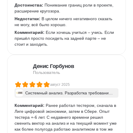
нты - в группе
новичков. Всё таки надо иметь какой-то небольшой 
Достоинства:
 Понимание границ роли в проекте, 
опыт работы в IT и рабочий бекграунд.
расширение кругозора.
Недостатки:
 В целом ничего негативного сказать 
не могу, всё было хорошо.
Комментарий:
 Если хочешь учиться – учись. Если 
пришёл просто посидеть на задней парте – не 
стоит и заходить.
Денис Горбунов
Пользователь
август 2025
Системный анализ. Разработка требований 
к ПО: классический подход и AI/ИИ–инструме
нты - в группе
Комментарий:
 Ранее работал тестером, сначала в 
Лиге цифровой экономики, затем в Сбере. Опыт 
тестера +-6 лет. С недавнего времени решил 
сменить вектор на анализ и на текущий момент уже 
как более полугода работаю аналитиком в том же 