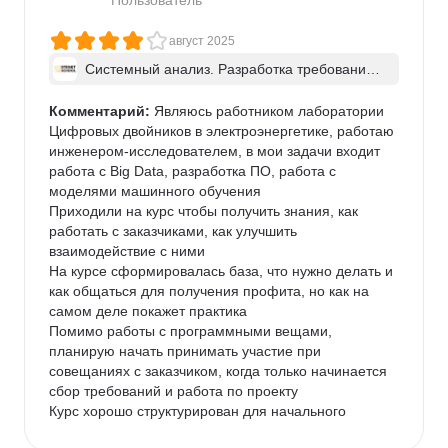
Пользователь
итоги, все цели, с которыми приходил на курс, 
удалось выполнить.

август 2025
Отдельно отмечу, что ранее не до конца осознавал 
Системный анализ. Разработка требований 
границы работы аналитика. Теперь осознал, что в 
к ПО: классический подход и AI/ИИ–инструме
общем то тоже сильно упростило трудовые будни.

нты - в группе
Комментарий:
 Являюсь работником лаборатории 
Мне самому курс посоветовал друг, с которым в 
Цифровых двойников в электроэнергетике, работаю 
дальнейшем и проходили курс. И после 
инженером-исследователем, в мои задачи входит 
прохождения однозначно буду рекомендовать 
работа с Big Data, разработка ПО, работа с 
STENETкак людям, которые только планируют 
моделями машинного обучения

погружаться в системный анализ, так и тем, кто как 
Приходили на курс чтобы получить знания, как 
и я, уже являются начинающими аналитиками

работать с заказчиками, как улучшить 
В скором времени также планирую взять себе ещё 
взаимодействие с ними

один курс STENETпо дизайну интеграции
На курсе сформировалась база, что нужно делать и 
как общаться для получения профита, но как на 
самом деле покажет практика

Помимо работы с программными вещами, 
планирую начать принимать участие при 
совещаниях с заказчиком, когда только начинается 
сбор требований и работа по проекту

Курс хорошо структурирован для начального 
уровня, тем кто уже имеет минимальные навыки 