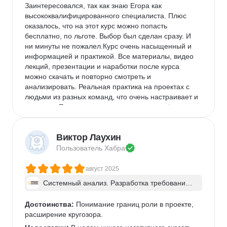
Заинтересовался, так как знаю Егора как 
высококвалифицированного специалиста. Плюс 
оказалось, что на этот курс можно попасть 
бесплатно, по льготе. Выбор был сделан сразу. И 
ни минуты не пожалел.Курс очень насыщенный и 
информацией и практикой. Все материалы, видео 
лекций, презентации и наработки после курса 
можно скачать и повторно смотреть и 
анализировать. Реальная практика на проектах с 
людьми из разных команд, что очень настраивает и 
помогает. Егор очень хорошо и понятно всё 
объясняет, ОЧЕНЬ подробно разбирает домашку с 
каждым учеником.
Виктор Лаухин
Недостатки:
 Понравилось в принципе всё. Очень 
Пользователь 
Хабра
маленький минус может быть за долгий разбор 
домашних заданий. Но в этом тоже были плюсы. 
август 2025
Видно ошибки свои и чужие, возможность их 
исправить и отзыв преподавателя, что улучшить. 
Системный анализ. Разработка требований 
к ПО: классический подход и AI/ИИ–инструме
Комментарий:
 Курс пожалуй не совсем для 
нты - в группе
новичков. Всё таки надо иметь какой-то небольшой 
Достоинства:
 Понимание границ роли в проекте, 
опыт работы в IT и рабочий бекграунд.
расширение кругозора.