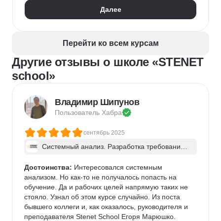
Математика для Data Science
Статистика
Далее
Визуализация
NumPy
Pandas
Google Таблицы
NLP
Очистка данных
Извлечение данных
API
Аналитика данных
Перейти ко всем курсам
Другие отзывы о школе «STENET
school»
Владимир Шипунов
Пользователь 
Хабра
сентябрь 2025
Системный анализ. Разработка требований 
к ПО: классический подход и AI/ИИ–инструме
нты - в группе
Достоинства:
 Интересовался системным 
анализом. Но как-то не получалось попасть на 
обучение. Да и рабочих целей напрямую таких не 
стояло. Узнал об этом курсе случайно. Из поста 
бывшего коллеги и, как оказалось, руководителя и 
преподавателя Stenet School Егоря Марюшко. 