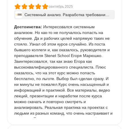
сентябрь 2025
Системный анализ. Разработка требований 
к ПО: классический подход и AI/ИИ–инструме
нты - в группе
Достоинства:
 Интересовался системным 
анализом. Но как-то не получалось попасть на 
обучение. Да и рабочих целей напрямую таких не 
стояло. Узнал об этом курсе случайно. Из поста 
бывшего коллеги и, как оказалось, руководителя и 
преподавателя Stenet School Егоря Марюшко. 
Заинтересовался, так как знаю Егора как 
высококвалифицированного специалиста. Плюс 
оказалось, что на этот курс можно попасть 
бесплатно, по льготе. Выбор был сделан сразу. И 
ни минуты не пожалел.Курс очень насыщенный и 
информацией и практикой. Все материалы, видео 
лекций, презентации и наработки после курса 
можно скачать и повторно смотреть и 
анализировать. Реальная практика на проектах с 
людьми из разных команд, что очень настраивает и 
помогает. Егор очень хорошо и понятно всё 
объясняет, ОЧЕНЬ подробно разбирает домашку с 