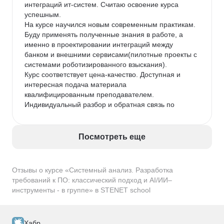
интеграций ит-систем. Считаю освоение курса 
рождаются целесообразные и работающие 
успешным. 

решения.

На курсе научился новым современным практикам. 
В итоге, проработав 3 месяца в этом интенсивном 
Буду применять полученные знания в работе, а 
режиме, я получил именно ту структуру знаний, 
именно в проектировании интеграций между 
которой мне не хватало. Сегодня я с уверенностью 
банком и внешними сервисами(пилотные проекты с 
применяю эти наработки в своих реальных 
системами роботизированного взыскания). 

проектах.

Курс соответствует цена-качество. Доступная и 
Вывод для коллег-аналитиков: Если вы ищете не 
интересная подача материала 
«ещё один курс», а осознанный апгрейд своих 
квалифицированным преподавателем. 
навыков в интеграциях — ваш поиск может 
Индивидуальный разбор и обратная связь по 
закончиться именно в STENET school!
каждому выполненному домашнему заданию. 
Много практики, что является несомненным 
плюсом. На выходе завершенный оформленный 
Посмотреть еще
проект.
Отзывы о курсе «Системный анализ. Разработка
требований к ПО: классический подход и AI/ИИ–
инструменты - в группе» в STENET school
Хабр