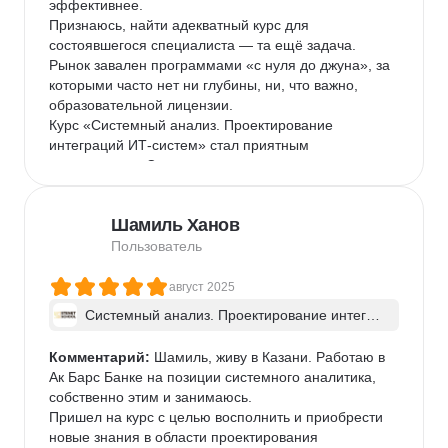
эффективнее.

Признаюсь, найти адекватный курс для 
состоявшегося специалиста — та ещё задача. 
Рынок завален программами «с нуля до джуна», за 
которыми часто нет ни глубины, ни, что важно, 
образовательной лицензии.

Курс «Системный анализ. Проектирование 
интеграций ИТ-систем» стал приятным 
исключением. С первых же минут я понял — попал 
туда, куда нужно.

Вот что отличает его от других:

Шамиль Ханов
Фокус на глубине, а не на скорости. Преподаватель-
эксперт не гнался за таймингом. Мы могли 
Пользователь
подробно разобрать любой, даже самый сложный 
вопрос от слушателя, пока все не приходили к 
август 2025
полному пониманию. Ни один вопрос не остался 
Системный анализ. Проектирование интегра
без ответа.

ций ИТ-систем - в группе
Практика, а не теория. Разбор домашних заданий 
Комментарий:
 Шамиль, живу в Казани. Работаю в 
прямо на занятии — это бесценно. Мы не просто 
Ак Барс Банке на позиции системного аналитика, 
слышали feedback, а видели, как эксперт мыслит, и 
собственно этим и занимаюсь. 

перенимали его подход.

Пришел на курс с целью восполнить и приобрести 
Язык профессионалов. Каждое занятие было 
новые знания в области проектирования 
погружением в профессиональную среду, где 