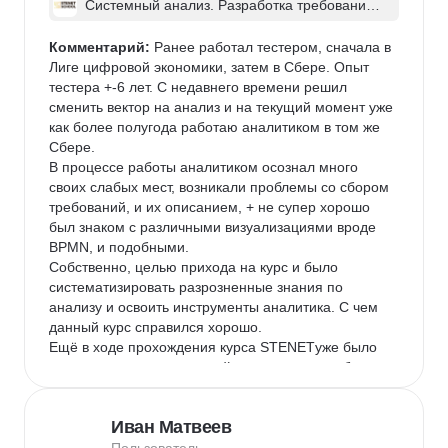
Системный анализ. Разработка требований 
к ПО: классический подход и AI/ИИ–инструме
нты - в группе
Комментарий:
 Ранее работал тестером, сначала в 
Лиге цифровой экономики, затем в Сбере. Опыт 
тестера +-6 лет. С недавнего времени решил 
сменить вектор на анализ и на текущий момент уже 
как более полугода работаю аналитиком в том же 
Сбере. 

В процессе работы аналитиком осознал много 
своих слабых мест, возникали проблемы со сбором 
требований, и их описанием, + не супер хорошо 
был знаком с различными визуализациями вроде 
BPMN, и подобными.

Собственно, целью прихода на курс и было 
систематизировать разрозненные знания по 
анализу и освоить инструменты аналитика. С чем 
данный курс справился хорошо. 

Ещё в ходе прохождения курса STENETуже было 
заметно, что качество моей аналитики по рабочим 
задачам улучшилось, а сбор требований стал 
проще и куда более предсказуемее. Также осознал 
Иван Матвеев
пользу визуализаций, что упростило ряд процессов, 
например груминги задач. Поэтому, если подвести 