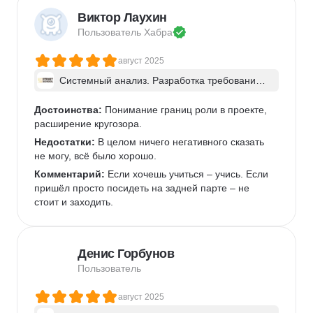
каждым учеником.
Виктор Лаухин
Недостатки:
 Понравилось в принципе всё. Очень 
Пользователь 
Хабра
маленький минус может быть за долгий разбор 
домашних заданий. Но в этом тоже были плюсы. 
август 2025
Видно ошибки свои и чужие, возможность их 
исправить и отзыв преподавателя, что улучшить. 
Системный анализ. Разработка требований 
к ПО: классический подход и AI/ИИ–инструме
Комментарий:
 Курс пожалуй не совсем для 
нты - в группе
новичков. Всё таки надо иметь какой-то небольшой 
Достоинства:
 Понимание границ роли в проекте, 
опыт работы в IT и рабочий бекграунд.
расширение кругозора.
Недостатки:
 В целом ничего негативного сказать 
не могу, всё было хорошо.
Комментарий:
 Если хочешь учиться – учись. Если 
пришёл просто посидеть на задней парте – не 
стоит и заходить.
Денис Горбунов
Пользователь
август 2025