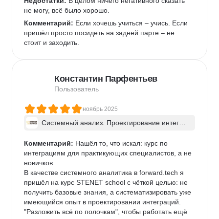
Недостатки:
 В целом ничего негативного сказать 
не могу, всё было хорошо.
Комментарий:
 Если хочешь учиться – учись. Если 
пришёл просто посидеть на задней парте – не 
стоит и заходить.
Константин Парфентьев
Пользователь
ноябрь 2025
Системный анализ. Проектирование интегра
ций ИТ-систем - в группе
Комментарий:
 Нашёл то, что искал: курс по 
интеграциям для практикующих специалистов, а не 
новичков

В качестве системного аналитика в forward.tech я 
пришёл на курс STENET school с чёткой целью: не 
получить базовые знания, а систематизировать уже 
имеющийся опыт в проектировании интеграций. 
"Разложить всё по полочкам", чтобы работать ещё 