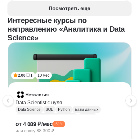
помогает их улучшить и детальнее разобрать 
вопросы
Посмотреть еще
Интересные курсы по
направлению «Аналитика и Data
Science»
2.00
1
10 мес
Нетология
Data Scientist с нуля
Data Science
SQL
Python
Базы данных
Обработка естественного языка
Парсинг
от 4 089 ₽/мес
-51%
Keras
Машинное обучение
или сразу 88 300 ₽
Искусственный интеллект
Нейронные сети