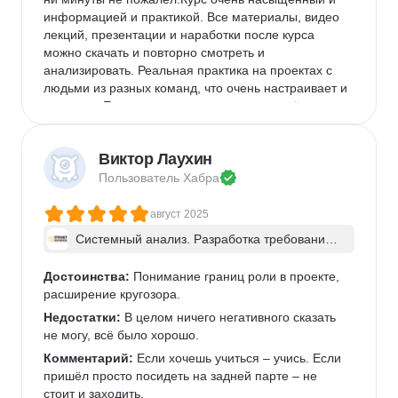
информацией и практикой. Все материалы, видео 
лекций, презентации и наработки после курса 
можно скачать и повторно смотреть и 
анализировать. Реальная практика на проектах с 
людьми из разных команд, что очень настраивает и 
помогает. Егор очень хорошо и понятно всё 
объясняет, ОЧЕНЬ подробно разбирает домашку с 
каждым учеником.
Виктор Лаухин
Недостатки:
 Понравилось в принципе всё. Очень 
Пользователь 
Хабра
маленький минус может быть за долгий разбор 
домашних заданий. Но в этом тоже были плюсы. 
август 2025
Видно ошибки свои и чужие, возможность их 
исправить и отзыв преподавателя, что улучшить. 
Системный анализ. Разработка требований 
к ПО: классический подход и AI/ИИ–инструме
Комментарий:
 Курс пожалуй не совсем для 
нты - в группе
новичков. Всё таки надо иметь какой-то небольшой 
Достоинства:
 Понимание границ роли в проекте, 
опыт работы в IT и рабочий бекграунд.
расширение кругозора.
Недостатки:
 В целом ничего негативного сказать 
не могу, всё было хорошо.
Комментарий:
 Если хочешь учиться – учись. Если 
пришёл просто посидеть на задней парте – не 
стоит и заходить.