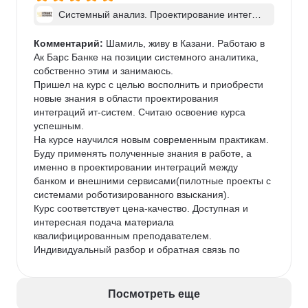
полному пониманию. Ни один вопрос не остался 
Системный анализ. Проектирование интегра
без ответа.

ций ИТ-систем - в группе
Практика, а не теория. Разбор домашних заданий 
Комментарий:
 Шамиль, живу в Казани. Работаю в 
прямо на занятии — это бесценно. Мы не просто 
Ак Барс Банке на позиции системного аналитика, 
слышали feedback, а видели, как эксперт мыслит, и 
собственно этим и занимаюсь. 

перенимали его подход.

Пришел на курс с целью восполнить и приобрести 
Язык профессионалов. Каждое занятие было 
новые знания в области проектирования 
погружением в профессиональную среду, где 
интеграций ит-систем. Считаю освоение курса 
рождаются целесообразные и работающие 
успешным. 

решения.

На курсе научился новым современным практикам. 
В итоге, проработав 3 месяца в этом интенсивном 
Буду применять полученные знания в работе, а 
режиме, я получил именно ту структуру знаний, 
именно в проектировании интеграций между 
которой мне не хватало. Сегодня я с уверенностью 
банком и внешними сервисами(пилотные проекты с 
применяю эти наработки в своих реальных 
системами роботизированного взыскания). 

проектах.

Курс соответствует цена-качество. Доступная и 
Вывод для коллег-аналитиков: Если вы ищете не 
интересная подача материала 
«ещё один курс», а осознанный апгрейд своих 
квалифицированным преподавателем. 
навыков в интеграциях — ваш поиск может 
Индивидуальный разбор и обратная связь по 
закончиться именно в STENET school!
каждому выполненному домашнему заданию. 
Много практики, что является несомненным 
плюсом. На выходе завершенный оформленный 
Посмотреть еще
проект.