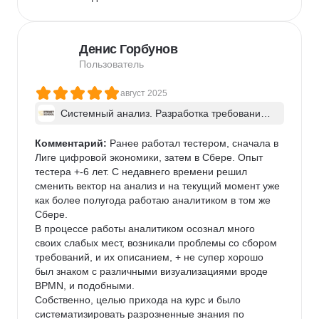
Денис Горбунов
Пользователь
август 2025
Системный анализ. Разработка требований 
к ПО: классический подход и AI/ИИ–инструме
нты - в группе
Комментарий:
 Ранее работал тестером, сначала в 
Лиге цифровой экономики, затем в Сбере. Опыт 
тестера +-6 лет. С недавнего времени решил 
сменить вектор на анализ и на текущий момент уже 
как более полугода работаю аналитиком в том же 
Сбере. 

В процессе работы аналитиком осознал много 
своих слабых мест, возникали проблемы со сбором 
требований, и их описанием, + не супер хорошо 
был знаком с различными визуализациями вроде 
BPMN, и подобными.

Собственно, целью прихода на курс и было 
систематизировать разрозненные знания по 