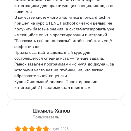
интеграциям для практикующих специалистов, а не 
новичков

В качестве системного аналитика в forward.tech я 
пришёл на курс STENET school с чёткой целью: не 
получить базовые знания, а систематизировать уже 
имеющийся опыт в проектировании интеграций. 
"Разложить всё по полочкам", чтобы работать ещё 
эффективнее.

Признаюсь, найти адекватный курс для 
состоявшегося специалиста — та ещё задача. 
Рынок завален программами «с нуля до джуна», за 
которыми часто нет ни глубины, ни, что важно, 
образовательной лицензии.

Курс «Системный анализ. Проектирование 
интеграций ИТ-систем» стал приятным 
исключением. С первых же минут я понял — попал 
туда, куда нужно.

Вот что отличает его от других:

Шамиль Ханов
Фокус на глубине, а не на скорости. Преподаватель-
эксперт не гнался за таймингом. Мы могли 
Пользователь
подробно разобрать любой, даже самый сложный 
вопрос от слушателя, пока все не приходили к 
август 2025