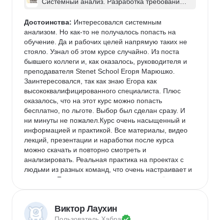
Системный анализ. Разработка требований 
к ПО: классический подход и AI/ИИ–инструме
нты - в группе
Достоинства:
 Интересовался системным 
анализом. Но как-то не получалось попасть на 
обучение. Да и рабочих целей напрямую таких не 
стояло. Узнал об этом курсе случайно. Из поста 
бывшего коллеги и, как оказалось, руководителя и 
преподавателя Stenet School Егоря Марюшко. 
Заинтересовался, так как знаю Егора как 
высококвалифицированного специалиста. Плюс 
оказалось, что на этот курс можно попасть 
бесплатно, по льготе. Выбор был сделан сразу. И 
ни минуты не пожалел.Курс очень насыщенный и 
информацией и практикой. Все материалы, видео 
лекций, презентации и наработки после курса 
можно скачать и повторно смотреть и 
анализировать. Реальная практика на проектах с 
людьми из разных команд, что очень настраивает и 
помогает. Егор очень хорошо и понятно всё 
объясняет, ОЧЕНЬ подробно разбирает домашку с 
каждым учеником.
Виктор Лаухин
Недостатки:
 Понравилось в принципе всё. Очень 
Пользователь 
Хабра