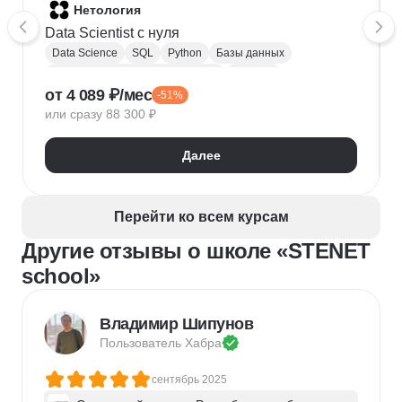
Нетология
Data Scientist с нуля
Data Science
SQL
Python
Базы данных
Обработка естественного языка
Парсинг
от 4 089 ₽/мес
-51%
Keras
Машинное обучение
или сразу 88 300 ₽
Искусственный интеллект
Нейронные сети
Математика для Data Science
Статистика
Далее
Визуализация
NumPy
Pandas
Google Таблицы
NLP
Очистка данных
Извлечение данных
API
Аналитика данных
Перейти ко всем курсам
Другие отзывы о школе «STENET
school»
Владимир Шипунов
Пользователь 
Хабра
сентябрь 2025