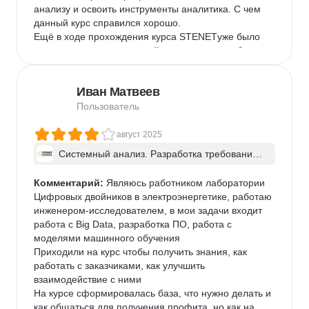
анализу и освоить инструменты аналитика. С чем 
данный курс справился хорошо. 

Ещё в ходе прохождения курса STENETуже было 
заметно, что качество моей аналитики по рабочим 
задачам улучшилось, а сбор требований стал 
проще и куда более предсказуемее. Также осознал 
Иван Матвеев
пользу визуализаций, что упростило ряд процессов, 
например груминги задач. Поэтому, если подвести 
Пользователь
итоги, все цели, с которыми приходил на курс, 
удалось выполнить.

август 2025
Отдельно отмечу, что ранее не до конца осознавал 
Системный анализ. Разработка требований 
границы работы аналитика. Теперь осознал, что в 
к ПО: классический подход и AI/ИИ–инструме
общем то тоже сильно упростило трудовые будни.

нты - в группе
Комментарий:
 Являюсь работником лаборатории 
Мне самому курс посоветовал друг, с которым в 
Цифровых двойников в электроэнергетике, работаю 
дальнейшем и проходили курс. И после 
инженером-исследователем, в мои задачи входит 
прохождения однозначно буду рекомендовать 
работа с Big Data, разработка ПО, работа с 
STENETкак людям, которые только планируют 
моделями машинного обучения

погружаться в системный анализ, так и тем, кто как 
Приходили на курс чтобы получить знания, как 
и я, уже являются начинающими аналитиками

работать с заказчиками, как улучшить 
В скором времени также планирую взять себе ещё 
взаимодействие с ними

один курс STENETпо дизайну интеграции
На курсе сформировалась база, что нужно делать и 
как общаться для получения профита, но как на 