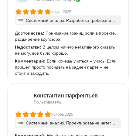
маленький минус может быть за долгий разбор 
домашних заданий. Но в этом тоже были плюсы. 
август 2025
Видно ошибки свои и чужие, возможность их 
исправить и отзыв преподавателя, что улучшить. 
Системный анализ. Разработка требований 
к ПО: классический подход и AI/ИИ–инструме
Комментарий:
 Курс пожалуй не совсем для 
нты - в группе
новичков. Всё таки надо иметь какой-то небольшой 
Достоинства:
 Понимание границ роли в проекте, 
опыт работы в IT и рабочий бекграунд.
расширение кругозора.
Недостатки:
 В целом ничего негативного сказать 
не могу, всё было хорошо.
Комментарий:
 Если хочешь учиться – учись. Если 
пришёл просто посидеть на задней парте – не 
стоит и заходить.
Константин Парфентьев
Пользователь
ноябрь 2025
Системный анализ. Проектирование интегра
ций ИТ-систем - в группе
Комментарий:
 Нашёл то, что искал: курс по 