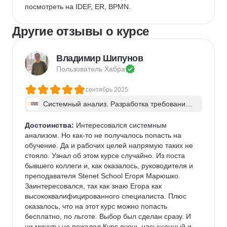
посмотреть на IDEF, ER, BPMN.
Другие отзывы о курсе
Владимир Шипунов
Пользователь 
Хабра
сентябрь 2025
Системный анализ. Разработка требований 
к ПО: классический подход и AI/ИИ–инструме
нты - в группе
Достоинства:
 Интересовался системным 
анализом. Но как-то не получалось попасть на 
обучение. Да и рабочих целей напрямую таких не 
стояло. Узнал об этом курсе случайно. Из поста 
бывшего коллеги и, как оказалось, руководителя и 
преподавателя Stenet School Егоря Марюшко. 
Заинтересовался, так как знаю Егора как 
высококвалифицированного специалиста. Плюс 
оказалось, что на этот курс можно попасть 
бесплатно, по льготе. Выбор был сделан сразу. И 
ни минуты не пожалел.Курс очень насыщенный и 