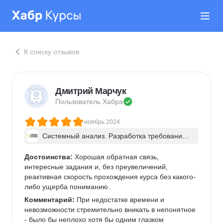
К списку отзывов
Дмитрий Марчук
Пользователь 
Хабра
ноябрь 2024
Системный анализ. Разработка требований 
к ПО: классический подход и AI/ИИ–инструме
нты - в группе
Достоинства:
 Хорошая обратная связь, 
интересные задания и, без преувеличений, 
реактивная скорость прохождения курса без какого-
либо ущерба пониманию.
Комментарий:
 При недостатке времени и 
невозможности стремительно вникать в непонятное 
- было бы неплохо хотя бы одним глазком 