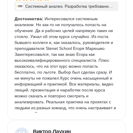
Системный анализ. Разработка требований 
к ПО: классический подход и AI/ИИ–инструме
нты - в группе
Достоинства:
 Интересовался системным 
анализом. Но как-то не получалось попасть на 
обучение. Да и рабочих целей напрямую таких не 
стояло. Узнал об этом курсе случайно. Из поста 
бывшего коллеги и, как оказалось, руководителя и 
преподавателя Stenet School Егоря Марюшко. 
Заинтересовался, так как знаю Егора как 
высококвалифицированного специалиста. Плюс 
оказалось, что на этот курс можно попасть 
бесплатно, по льготе. Выбор был сделан сразу. И 
ни минуты не пожалел.Курс очень насыщенный и 
информацией и практикой. Все материалы, видео 
лекций, презентации и наработки после курса 
можно скачать и повторно смотреть и 
анализировать. Реальная практика на проектах с 
людьми из разных команд, что очень настраивает и 
помогает. Егор очень хорошо и понятно всё 
объясняет, ОЧЕНЬ подробно разбирает домашку с 
каждым учеником.
Виктор Лаухин