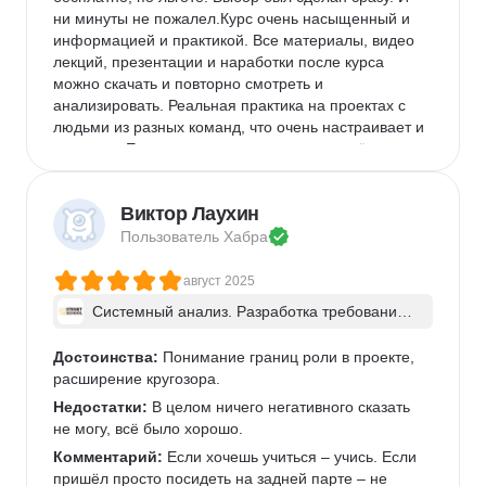
ни минуты не пожалел.Курс очень насыщенный и 
информацией и практикой. Все материалы, видео 
лекций, презентации и наработки после курса 
можно скачать и повторно смотреть и 
анализировать. Реальная практика на проектах с 
людьми из разных команд, что очень настраивает и 
помогает. Егор очень хорошо и понятно всё 
объясняет, ОЧЕНЬ подробно разбирает домашку с 
каждым учеником.
Виктор Лаухин
Недостатки:
 Понравилось в принципе всё. Очень 
Пользователь 
Хабра
маленький минус может быть за долгий разбор 
домашних заданий. Но в этом тоже были плюсы. 
август 2025
Видно ошибки свои и чужие, возможность их 
исправить и отзыв преподавателя, что улучшить. 
Системный анализ. Разработка требований 
к ПО: классический подход и AI/ИИ–инструме
Комментарий:
 Курс пожалуй не совсем для 
нты - в группе
новичков. Всё таки надо иметь какой-то небольшой 
Достоинства:
 Понимание границ роли в проекте, 
опыт работы в IT и рабочий бекграунд.
расширение кругозора.
Недостатки:
 В целом ничего негативного сказать 
не могу, всё было хорошо.
Комментарий:
 Если хочешь учиться – учись. Если 
пришёл просто посидеть на задней парте – не 