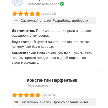
Недостатки:
 Понравилось в принципе всё. Очень 
Пользователь 
Хабра
маленький минус может быть за долгий разбор 
домашних заданий. Но в этом тоже были плюсы. 
август 2025
Видно ошибки свои и чужие, возможность их 
исправить и отзыв преподавателя, что улучшить. 
Системный анализ. Разработка требований 
к ПО: классический подход и AI/ИИ–инструме
Комментарий:
 Курс пожалуй не совсем для 
нты - в группе
новичков. Всё таки надо иметь какой-то небольшой 
Достоинства:
 Понимание границ роли в проекте, 
опыт работы в IT и рабочий бекграунд.
расширение кругозора.
Недостатки:
 В целом ничего негативного сказать 
не могу, всё было хорошо.
Комментарий:
 Если хочешь учиться – учись. Если 
пришёл просто посидеть на задней парте – не 
стоит и заходить.
Константин Парфентьев
Пользователь
ноябрь 2025
Системный анализ. Проектирование интегра
ций ИТ-систем - в группе