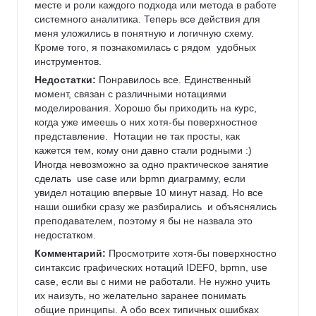
месте и роли каждого подхода или метода в работе 
системного аналитика. Теперь все действия для 
меня уложились в понятную и логичную схему.  
Кроме того, я познакомилась с рядом  удобных 
инструментов. 
Недостатки:
 Понравилось все. Единственный 
момент, связан с различными нотациями 
моделирования. Хорошо бы приходить на курс, 
когда уже имеешь о них хотя-бы поверхностное 
представление.  Нотации не так просты, как 
кажется тем, кому они давно стали родными :) 
Иногда невозможно за одно практическое занятие 
сделать  use case или bpmn диаграмму, если 
увидел нотацию впервые 10 минут назад. Но все 
наши ошибки сразу же разбирались  и объяснялись 
преподавателем, поэтому я бы не назвала это 
недостатком.
Комментарий:
 Просмотрите хотя-бы поверхностно 
синтаксис графических нотаций IDEF0, bpmn, use 
case, если вы с ними не работали. Не нужно учить 
их наизуть, но желательно заранее понимать 
общие принципы. А обо всех типичных ошибках 