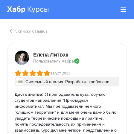
К списку отзывов
Елена Литвак
Пользователь 
Хабра
август 2023
Системный анализ. Разработка требований 
к ПО: классический подход и AI/ИИ–инструме
нты - в группе
Достоинства:
 Я преподаватель вуза, обучаю 
студентов направления "Прикладная 
информатика". Мы преподаватели немного 
"слишком теоретики" и для меня очень важно было 
увидеть теоретические подходы на практике, 
понять последовательность их применения и 
взаимосвязь.Курс дал мне четкое  представление о 