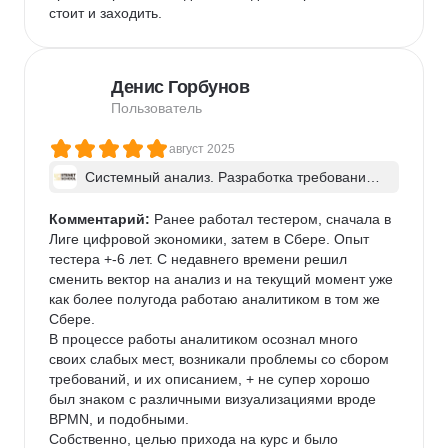
стоит и заходить.
Денис Горбунов
Пользователь
август 2025
Системный анализ. Разработка требований 
к ПО: классический подход и AI/ИИ–инструме
нты - в группе
Комментарий:
 Ранее работал тестером, сначала в 
Лиге цифровой экономики, затем в Сбере. Опыт 
тестера +-6 лет. С недавнего времени решил 
сменить вектор на анализ и на текущий момент уже 
как более полугода работаю аналитиком в том же 
Сбере. 

В процессе работы аналитиком осознал много 
своих слабых мест, возникали проблемы со сбором 
требований, и их описанием, + не супер хорошо 
был знаком с различными визуализациями вроде 
BPMN, и подобными.

Собственно, целью прихода на курс и было 