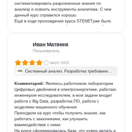
систематизировать разрозненные знания по 
анализу и освоить инструменты аналитика. С чем 
данный курс справился хорошо. 

Ещё в ходе прохождения курса STENETуже было 
заметно, что качество моей аналитики по рабочим 
задачам улучшилось, а сбор требований стал 
проще и куда более предсказуемее. Также осознал 
Иван Матвеев
пользу визуализаций, что упростило ряд процессов, 
например груминги задач. Поэтому, если подвести 
Пользователь
итоги, все цели, с которыми приходил на курс, 
удалось выполнить.

август 2025
Отдельно отмечу, что ранее не до конца осознавал 
Системный анализ. Разработка требований 
границы работы аналитика. Теперь осознал, что в 
к ПО: классический подход и AI/ИИ–инструме
общем то тоже сильно упростило трудовые будни.

нты - в группе
Комментарий:
 Являюсь работником лаборатории 
Мне самому курс посоветовал друг, с которым в 
Цифровых двойников в электроэнергетике, работаю 
дальнейшем и проходили курс. И после 
инженером-исследователем, в мои задачи входит 
прохождения однозначно буду рекомендовать 
работа с Big Data, разработка ПО, работа с 
STENETкак людям, которые только планируют 
моделями машинного обучения

погружаться в системный анализ, так и тем, кто как 
Приходили на курс чтобы получить знания, как 
и я, уже являются начинающими аналитиками

работать с заказчиками, как улучшить 
В скором времени также планирую взять себе ещё 
взаимодействие с ними

один курс STENETпо дизайну интеграции
На курсе сформировалась база, что нужно делать и 