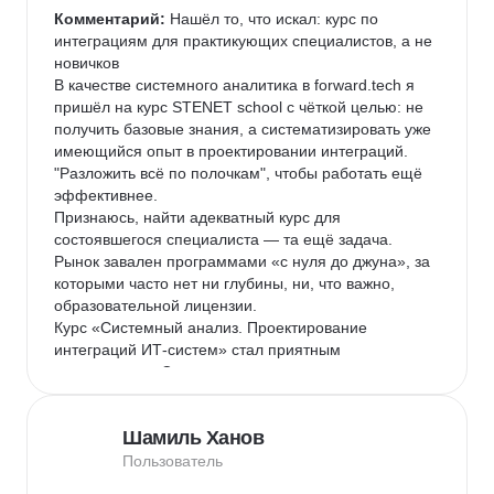
Комментарий:
 Нашёл то, что искал: курс по 
интеграциям для практикующих специалистов, а не 
новичков

В качестве системного аналитика в forward.tech я 
пришёл на курс STENET school с чёткой целью: не 
получить базовые знания, а систематизировать уже 
имеющийся опыт в проектировании интеграций. 
"Разложить всё по полочкам", чтобы работать ещё 
эффективнее.

Признаюсь, найти адекватный курс для 
состоявшегося специалиста — та ещё задача. 
Рынок завален программами «с нуля до джуна», за 
которыми часто нет ни глубины, ни, что важно, 
образовательной лицензии.

Курс «Системный анализ. Проектирование 
интеграций ИТ-систем» стал приятным 
исключением. С первых же минут я понял — попал 
туда, куда нужно.

Вот что отличает его от других:

Шамиль Ханов
Фокус на глубине, а не на скорости. Преподаватель-
эксперт не гнался за таймингом. Мы могли 
Пользователь
подробно разобрать любой, даже самый сложный 