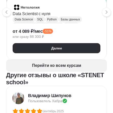
Нетология
Data Scientist с нуля
Data Science
SQL
Python
Базы данных
Обработка естественного языка
Парсинг
от 4 089 ₽/мес
-51%
Keras
Машинное обучение
или сразу 88 300 ₽
Искусственный интеллект
Нейронные сети
Математика для Data Science
Статистика
Далее
Визуализация
NumPy
Pandas
Google Таблицы
NLP
Очистка данных
Извлечение данных
API
Аналитика данных
Перейти ко всем курсам
Другие отзывы о школе «STENET
school»
Владимир Шипунов
Пользователь 
Хабра
сентябрь 2025