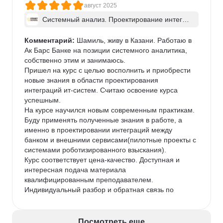
вопрос от слушателя, пока все не приходили к 
август 2025
полному пониманию. Ни один вопрос не остался 
Системный анализ. Проектирование интегра
без ответа.

ций ИТ-систем - в группе
Практика, а не теория. Разбор домашних заданий 
Комментарий:
 Шамиль, живу в Казани. Работаю в 
прямо на занятии — это бесценно. Мы не просто 
Ак Барс Банке на позиции системного аналитика, 
слышали feedback, а видели, как эксперт мыслит, и 
собственно этим и занимаюсь. 

перенимали его подход.

Пришел на курс с целью восполнить и приобрести 
Язык профессионалов. Каждое занятие было 
новые знания в области проектирования 
погружением в профессиональную среду, где 
интеграций ит-систем. Считаю освоение курса 
рождаются целесообразные и работающие 
успешным. 

решения.

На курсе научился новым современным практикам. 
В итоге, проработав 3 месяца в этом интенсивном 
Буду применять полученные знания в работе, а 
режиме, я получил именно ту структуру знаний, 
именно в проектировании интеграций между 
которой мне не хватало. Сегодня я с уверенностью 
банком и внешними сервисами(пилотные проекты с 
применяю эти наработки в своих реальных 
системами роботизированного взыскания). 

проектах.

Курс соответствует цена-качество. Доступная и 
Вывод для коллег-аналитиков: Если вы ищете не 
интересная подача материала 
«ещё один курс», а осознанный апгрейд своих 
квалифицированным преподавателем. 
навыков в интеграциях — ваш поиск может 
Индивидуальный разбор и обратная связь по 
закончиться именно в STENET school!
каждому выполненному домашнему заданию. 
Много практики, что является несомненным 
плюсом. На выходе завершенный оформленный 
Посмотреть еще