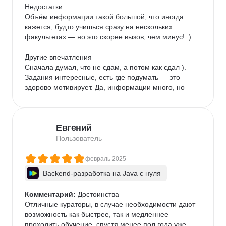
Недостатки

Объём информации такой большой, что иногда 
кажется, будто учишься сразу на нескольких 
факультетах — но это скорее вызов, чем минус! :)

Другие впечатления

Сначала думал, что не сдам, а потом как сдал ). 
Задания интересные, есть где подумать — это 
здорово мотивирует. Да, информации много, но 
если увлекаешься, быстро начинаешь всё 
понимать. Кураторы и наставники всегда рядом, 
помогают и поддерживают. В целом, процесс 
Евгений
обучения понравился — насыщенный и полезный.
Пользователь
февраль 2025
Backend-разработка на Java с нуля
Комментарий:
 Достоинства

Отличные кураторы, в случае необходимости дают 
возможность как быстрее, так и медленнее 
проходить обучение, спустя менее пол года уже 