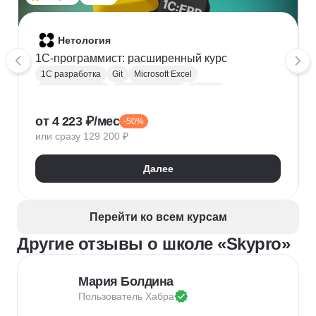
Нетология
1C-программист: расширенный курс
1С разработка
Git
Microsoft Excel
1С:Бухгалтерия
Google Таблицы
Eclipse
1С:Предприятие
XML
JSON
1С:БСП
от 4 223 ₽/мес
-50%
Конфигурирование 1С
или сразу 129 200 ₽
Далее
Перейти ко всем курсам
Другие отзывы о школе «Skypro»
Мария Болдина
Пользователь 
Хабра