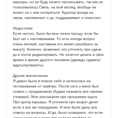
карьеры, но не буду ничего прописывать, так как не 
пользовалась) Связь, на мой взгляд, вообще не 
может ни с кем потеряться. Куратор всегда на 
связи, напоминает о дз, поддерживает и помогает.

Недостатки

Если честно, было бы мне лично прощу, если бы 
был чат с наставниками. То есть иногда вопрос 
очень мелкий, наставник его может разобрать за 
минуту. Конечно, возможно это уточнять при сдаче 
дз и после редактировать. Но хочется ценить и свое 
время и время другого человека (дважды сдавать/
ждать/проверять).

Другие впечатления

Я давно была в поиске себя и наткнулась на 
тестирование от скайпро. После него у меня был 
созвон с продажником (будем называть все своими 
словами). Мне рассказали про программу курса. 
Про центр карьеры. Я уточняла про возрат денег 
если я все же передумаю. И мне были даны все 
ответы на вопросы. И да, было оговорено, что если 
начну учиться и даже две недели пройдет, то 