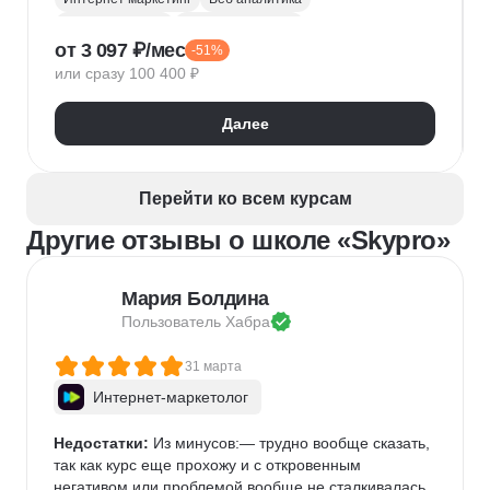
Яндекс Метрика
Google аналитика
от 3 097 ₽/мес
-51%
Google реклама
Маркетинговая стратегия
или сразу 100 400 ₽
Яндекс Директ
SMM продвижение
Продвижение на маркетплейсах
Копирайтинг
Далее
Таргетинг
myTarget
Контекстная реклама
VK Реклама
SEO-оптимизация
Перейти ко всем курсам
Другие отзывы о школе «Skypro»
Мария Болдина
Пользователь 
Хабра
31 марта
Интернет-маркетолог
Недостатки:
 Из минусов:— трудно вообще сказать, 
так как курс еще прохожу и с откровенным 
негативом или проблемой вообще не сталкивалась, 