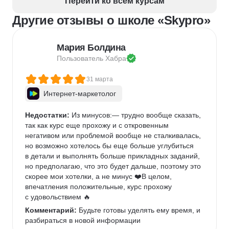
Перейти ко всем курсам
Разработка фирменного стиля
Другие отзывы о школе «Skypro»
Создание анимации
Брендинг
Microsoft PowerPoint
Дизайн текста
Дизайн карточек для маркетплейсов
Мария Болдина
Колористика
Google Slides
Пользователь 
Хабра
31 марта
Интернет-маркетолог
Недостатки:
 Из минусов:— трудно вообще сказать, 
так как курс еще прохожу и с откровенным 
негативом или проблемой вообще не сталкивалась, 
но возможно хотелось бы еще больше углубиться 
в детали и выполнять больше прикладных заданий, 
но предполагаю, что это будет дальше, поэтому это 
скорее мои хотелки, а не минус ❤️В целом, 
впечатления положительные, курс прохожу 
с удовольствием 🔥
Комментарий:
 Будьте готовы уделять ему время, и 
разбираться в новой информации 