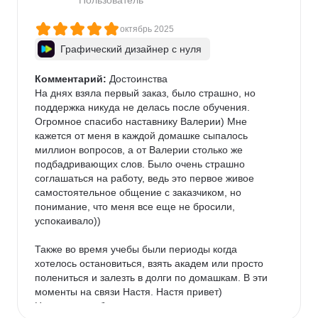
Пользователь
октябрь 2025
Графический дизайнер с нуля
Комментарий:
 Достоинства

На днях взяла первый заказ, было страшно, но 
поддержка никуда не делась после обучения. 

Огромное спасибо наставнику Валерии) Мне 
кажется от меня в каждой домашке сыпалось 
миллион вопросов, а от Валерии столько же 
подбадривающих слов. Было очень страшно 
соглашаться на работу, ведь это первое живое 
самостоятельное общение с заказчиком, но 
понимание, что меня все еще не бросили, 
успокаивало))

Также во время учебы были периоды когда 
хотелось остановиться, взять академ или просто 
полениться и залезть в долги по домашкам. В эти 
моменты на связи Настя. Настя привет) 
Невероятная благодарность, что ты не позволила 