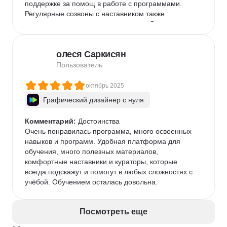
поддержке за помощ в работе с программами. 
Регулярные созвоны с наставником также 
заслуживают самых высоких оценок. Очень 
рекомендую активно участвовать в совместных 
созвонах — это отличная возможность задать 
олеся Саркисян
вопросы и почувствовать себя частью комьюнити. В 
результате обучения у меня сформировалось 
Пользователь
чёткое понимание принципов работы в сфере 
коммуникативного дизайна. Кроме того, я получил 
октябрь 2025
огромную пользу от карьерного центра: 
Графический дизайнер с нуля
практические задания по трудоустройству, чат 
единомышленников, связь с карьерным 
Комментарий:
 Достоинства 

наставником, индивидуальные консультации и 
Очень понравилась программа, много освоенных 
партнёрские предложения.

навыков и программ. Удобная платформа для 
обучения, много полезных материалов, 
 Другие впечатления

комфортные наставники и кураторы, которые 
Прохождение курса «Графический дизайнер» и 
всегда подскажут и помогут в любых сложностях с 
успешная защита диплома в SkyPro, стали моим 
учёбой. Обучением осталась довольна.
продуктивным шагом в профессии. Имея 
художественное образование, я смог 
систематизировать свои знания и уверенно 
Посмотреть еще
перенести их в цифровую среду. Теперь я чувствую 
себя на рынке труда значительно смелее и 