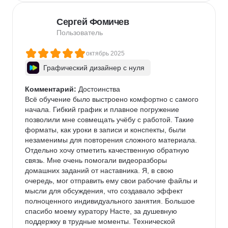
опустить руки. Всегда находила нужные слова. И 
после окончания основного курса Настя остается 
Сергей Фомичев
на связи и спрашивает как обстоят дела с 
трудоустройством и пытается мотивировать к 
Пользователь
дальнейшему совершенствованию.

октябрь 2025
Немного о платформе. Изучать уроки было очень 
Графический дизайнер с нуля
удобно, уроки понятные, в формате видео и 
дублируются конспектами. 

Комментарий:
 Достоинства

Очень много домашних заданий, которые 
Всё обучение было выстроено комфортно с самого 
позволяют поверить в свои возможности. Темп 
начала. Гибкий график и плавное погружение 
комфортный, даже с маленьким ребенком.

позволили мне совмещать учёбу с работой. Такие 
форматы, как уроки в записи и конспекты, были 
незаменимы для повторения сложного материала. 
Другие впечатления

Отдельно хочу отметить качественную обратную 
это невероятный опыт борьбы с собой, который все 
связь. Мне очень помогали видеоразборы 
еще продолжается.

домашних заданий от наставника. Я, в свою 
Впереди еще работа с центром карьеры, о нем 
очередь, мог отправить ему свои рабочие файлы и 
пока ничего не знаю, как закончу работу над 
мысли для обсуждения, что создавало эффект 
проектом, пойду знакомиться) Содействие с 
полноценного индивидуального занятия. Большое 
трудоустройством как на фриланс, так и в найм.

спасибо моему куратору Насте, за душевную 
Буду рекомендовать SkyPro однозначно!
поддержку в трудные моменты. Технической 