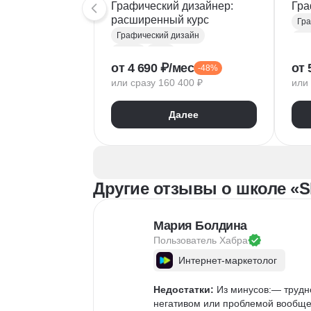
Графический дизайнер:
Гра
расширенный курс
Гра
Графический дизайн
Fig
Figma
Tilda
Ado
от 4 690 ₽/мес
от 
-48%
Photoshop
Тип
или сразу 160 400 ₽
или 
Adobe Illustrator
Век
Типографика
Диз
Далее
Айдентика
Пр
Иллюстрация
Скетчинг
Вер
After Effects
Рас
Adobe Animate
Бре
Другие отзывы о школе «S
Cinema 4D
InDesign
Дизайн логотипов
Ко
Дизайн упаковки
Ком
Мария Болдина
Дизайн баннеров
Пользователь 
Хабра
Бренд-дизайн
Интернет-маркетолог
Верстка печатных изданий
Верстка полиграфической продукции
Недостатки:
 Из минусов:— трудно
Разработка фирменного стиля
негативом или проблемой вообще 