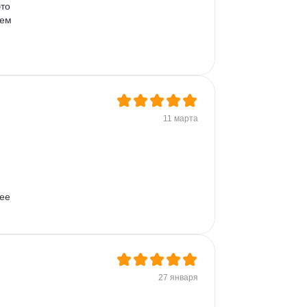
то 
ем 
11 марта
ее 
27 января