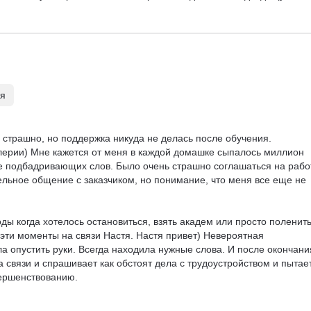
ля
 страшно, но поддержка никуда не делась после обучения. 

лерии) Мне кажется от меня в каждой домашке сыпалось миллион 
же подбадривающих слов. Было очень страшно соглашаться на работ
ельное общение с заказчиком, но понимание, что меня все еще не 
ы когда хотелось остановиться, взять академ или просто поленить
 эти моменты на связи Настя. Настя привет) Невероятная 
ла опустить руки. Всегда находила нужные слова. И после окончани
а связи и спрашивает как обстоят дела с трудоустройством и пытае
ершенствованию.

оки было очень удобно, уроки понятные, в формате видео и 