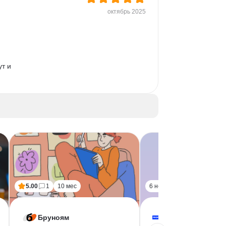
октябрь 2025
ои 
ьно 
т и 
5.00
1
10 мес
6 нед
Бруноям
PROFIFUTURE