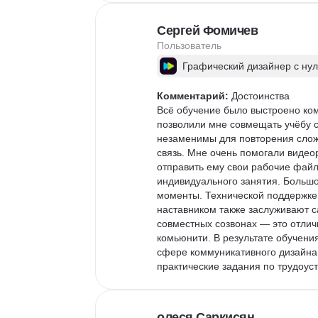
дублируются конспектами. 

Очень много домашних заданий, к
Сергей Фомичев
даже с маленьким ребенком.

Пользователь
Графический дизайнер с ну
Другие впечатления

это невероятный опыт борьбы с с
Комментарий:
 Достоинства

Впереди еще работа с центром кар
Всё обучение было выстроено ком
пойду знакомиться) Содействие с 
позволили мне совмещать учёбу с 
Буду рекомендовать SkyPro одноз
незаменимы для повторения слож
связь. Мне очень помогали видео
отправить ему свои рабочие файл
индивидуального занятия. Большо
моменты. Технической поддержке 
наставником также заслуживают с
совместных созвонах — это отлич
комьюнити. В результате обучени
сфере коммуникативного дизайна. 
практические задания по трудоус
индивидуальные консультации и п
 Другие впечатления

олеся Саркисян