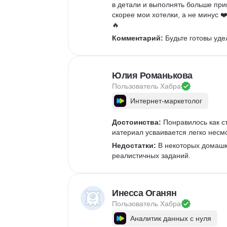
в детали и выполнять больше прик
Создание анимации
скорее мои хотелки, а не минус 
Брендинг
🔥
Microsoft PowerPoint
Комментарий:
 Будьте готовы уд
Дизайн текста
Дизайн карточек для маркетплейсов
Колористика
Юлия Романькова
Google Slides
Пользователь 
Хабра
Интернет-маркетолог
Достоинства:
 Понравилось как с
иатериал усваивается легко нес
Недостатки:
 В некоторых домашк
реалистичных заданий.
Инесса Оганян
Пользователь 
Хабра
Аналитик данных с нуля