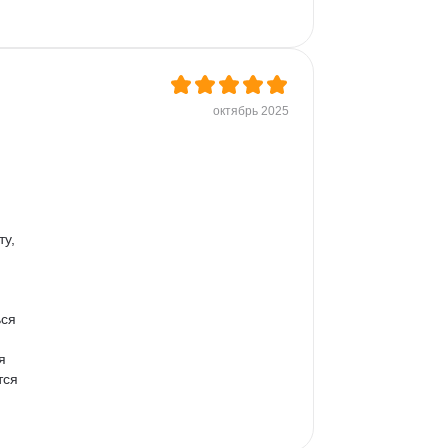
октябрь 2025
у, 
ся 
я 
тся 