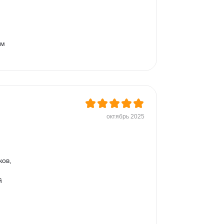
м 
октябрь 2025
ов, 
й 