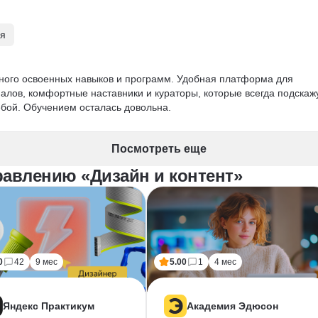
 дизайнер» и успешная защита диплома в SkyPro, стали моим 
 Имея художественное образование, я смог систематизировать св
 цифровую среду. Теперь я чувствую себя на рынке труда значител
ля
ного освоенных навыков и программ. Удобная платформа для 
алов, комфортные наставники и кураторы, которые всегда подскажу
орме — было бы здорово увидеть в будущем курсы по смежным 
ёбой. Обучением осталась довольна.
мация и моушн-дизайн. Это стало бы логичным продолжением 
Посмотреть еще
равлению «Дизайн и контент»
0
42
9 мес
5.00
1
4 мес
Яндекс Практикум
Академия Эдюсон