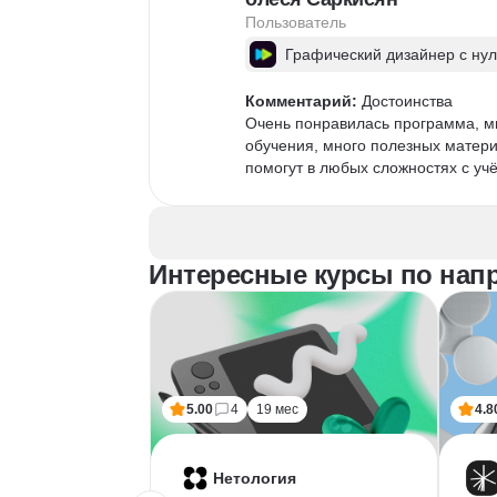
Прохождение курса «Графический
Пользователь
продуктивным шагом в профессии.
знания и уверенно перенести их в
Графический дизайнер с ну
смелее и комфортнее.

Комментарий:
 Достоинства 

Очень понравилась программа, м
Недостатки

обучения, много полезных матери
Единственное пожелание к платф
помогут в любых сложностях с уч
направлениям, таким как 3D, ани
развития для выпускников.
Интересные курсы по нап
5.00
4
19 мес
4.8
Нетология