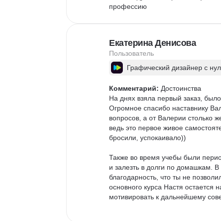
профессию
Екатерина Денисова
Пользователь
Графический дизайнер с ну
Комментарий:
 Достоинства

На днях взяла первый заказ, было
Огромное спасибо наставнику Ва
вопросов, а от Валерии столько 
ведь это первое живое самостоят
бросили, успокаивало))

Также во время учебы были период
и залезть в долги по домашкам. В
благодарность, что ты не позволи
основного курса Настя остается н
мотивировать к дальнейшему сов
Немного о платформе. Изучать ур