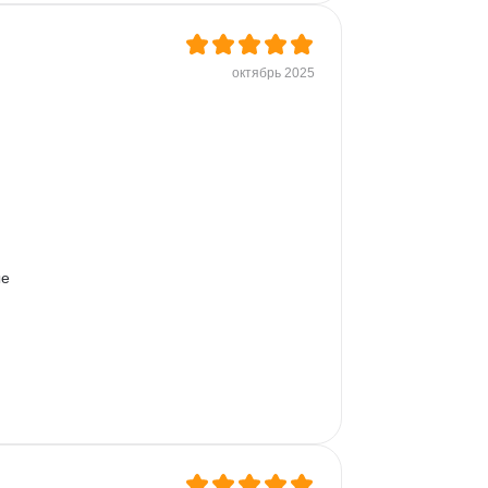
, 
октябрь 2025
, 
е 