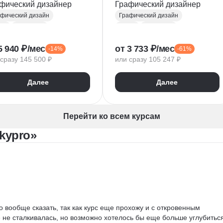
фический дизайнер
Графический дизайнер
фический дизайн
Графический дизайн
ma
Photoshop
Figma
Photoshop
be Illustrator
Adobe Illustrator
5 940 ₽/мес
от 3 733 ₽/мес
-14%
-61%
ографика
Типографика
сразу 145 500 ₽
или сразу 105 247 ₽
торная графика
Векторная графика
айн логотипов
InDesign
Далее
Далее
езентации
Лендинги
Дизайн баннеров
стка лендингов
UX/UI Дизайн
Брендинг
тровая графика
Miro
Notion
Перейти ко всем курсам
ндинг
Коммуникационный дизайн
kypro»
Анализ целевой аудитории
Компьютерная графика
мпозиция
пьютерная графика
 вообще сказать, так как курс еще прохожу и с откровенным 
не сталкивалась, но возможно хотелось бы еще больше углубиться