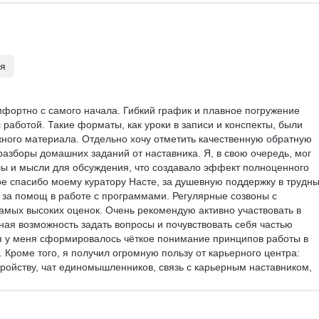
оторые позволяют поверить в свои возможности. Темп комфортный
ля
обой, который все еще продолжается.

ьеры, о нем пока ничего не знаю, как закончу работу над проектом
фортно с самого начала. Гибкий график и плавное погружение 
трудоустройством как на фриланс, так и в найм.

работой. Такие форматы, как уроки в записи и конспекты, были 
начно!
ного материала. Отдельно хочу отметить качественную обратную 
разборы домашних заданий от наставника. Я, в свою очередь, мог 
ы и мысли для обсуждения, что создавало эффект полноценного 
е спасибо моему куратору Насте, за душевную поддержку в трудны
за помощ в работе с программами. Регулярные созвоны с 
амых высоких оценок. Очень рекомендую активно участвовать в 
ная возможность задать вопросы и почувствовать себя частью 
я у меня сформировалось чёткое понимание принципов работы в 
Кроме того, я получил огромную пользу от карьерного центра: 
тройству, чат единомышленников, связь с карьерным наставником, 
артнёрские предложения.
