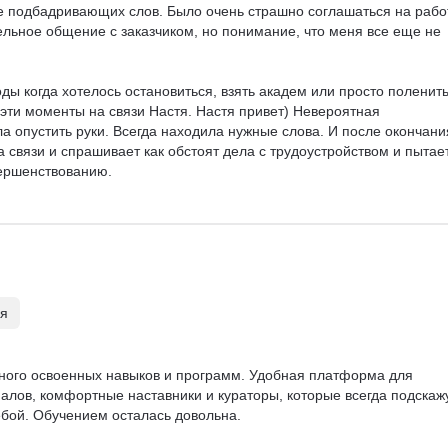
же подбадривающих слов. Было очень страшно соглашаться на работ
ельное общение с заказчиком, но понимание, что меня все еще не 
ы когда хотелось остановиться, взять академ или просто поленить
 эти моменты на связи Настя. Настя привет) Невероятная 
ла опустить руки. Всегда находила нужные слова. И после окончани
а связи и спрашивает как обстоят дела с трудоустройством и пытае
ершенствованию.

оки было очень удобно, уроки понятные, в формате видео и 
оторые позволяют поверить в свои возможности. Темп комфортный
ля
обой, который все еще продолжается.

ьеры, о нем пока ничего не знаю, как закончу работу над проектом
ного освоенных навыков и программ. Удобная платформа для 
трудоустройством как на фриланс, так и в найм.

алов, комфортные наставники и кураторы, которые всегда подскажу
начно!
ёбой. Обучением осталась довольна.