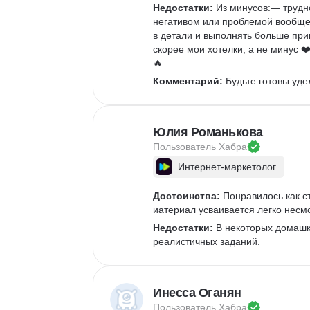
Верстка полиграфической продукции
Недостатки:
 Из минусов:— трудно
Разработка фирменного стиля
негативом или проблемой вообще 
в детали и выполнять больше прик
Создание анимации
скорее мои хотелки, а не минус 
Брендинг
🔥
Microsoft PowerPoint
Комментарий:
 Будьте готовы уд
Дизайн текста
Дизайн карточек для маркетплейсов
Колористика
Юлия Романькова
Google Slides
Пользователь 
Хабра
Интернет-маркетолог
Достоинства:
 Понравилось как с
иатериал усваивается легко нес
Недостатки:
 В некоторых домашк
реалистичных заданий.
Инесса Оганян
Пользователь 
Хабра