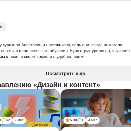
ля
 куратора Анастасии и наставников, ведь они всегда помогали, 
советы в процессе всего обучения. Курс структурирован, изучение 
емы к теме, в своем темпе и в удобное время.
Посмотреть еще
равлению «Дизайн и контент»
0
42
9 мес
5.00
1
4 мес