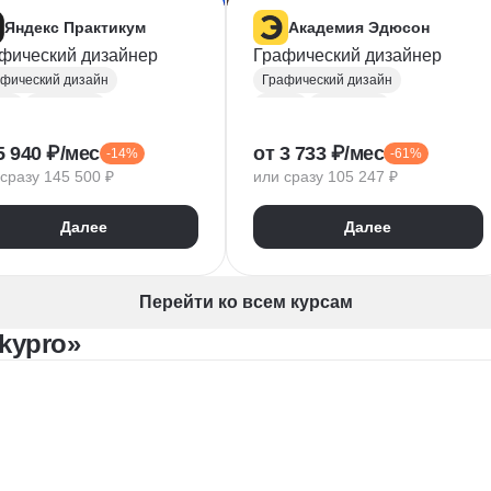
Яндекс Практикум
Академия Эдюсон
фический дизайнер
Графический дизайнер
фический дизайн
Графический дизайн
ma
Photoshop
Figma
Photoshop
be Illustrator
Adobe Illustrator
5 940 ₽/мес
от 3 733 ₽/мес
-14%
-61%
ографика
Типографика
сразу 145 500 ₽
или сразу 105 247 ₽
торная графика
Векторная графика
айн логотипов
InDesign
Далее
Далее
езентации
Лендинги
Дизайн баннеров
стка лендингов
UX/UI Дизайн
Брендинг
тровая графика
Miro
Notion
Перейти ко всем курсам
ндинг
Коммуникационный дизайн
kypro»
Анализ целевой аудитории
Компьютерная графика
мпозиция
пьютерная графика