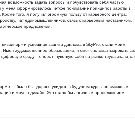
ная возможность задать вопросы и почувствовать себя частью 
я у меня сформировалось чёткое понимание принципов работы в 
Кроме того, я получил огромную пользу от карьерного центра: 
тройству, чат единомышленников, связь с карьерным наставником, 
артнёрские предложения.

 дизайнер» и успешная защита диплома в SkyPro, стали моим 
 Имея художественное образование, я смог систематизировать св
 цифровую среду. Теперь я чувствую себя на рынке труда значител
орме — было бы здорово увидеть в будущем курсы по смежным 
мация и моушн-дизайн. Это стало бы логичным продолжением 