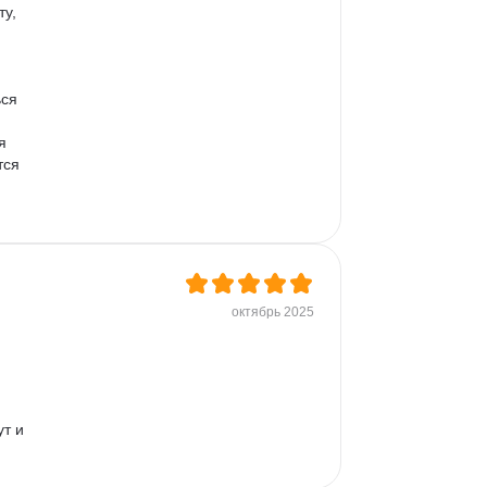
у, 
ся 
я 
тся 
, 
октябрь 2025
, 
т и 