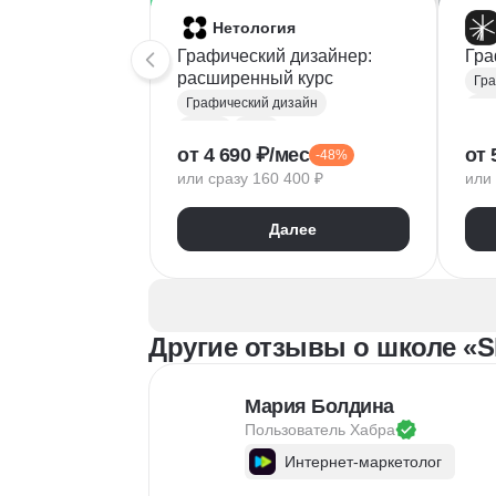
Нетология
Графический дизайнер:
Гра
расширенный курс
Гра
Графический дизайн
Fig
Figma
Tilda
Ado
от 4 690 ₽/мес
от 
-48%
Photoshop
Тип
или сразу 160 400 ₽
или 
Adobe Illustrator
Век
Типографика
Диз
Далее
Айдентика
Пр
Иллюстрация
Скетчинг
Вер
After Effects
Рас
Adobe Animate
Бре
Другие отзывы о школе «S
Cinema 4D
InDesign
Дизайн логотипов
Ко
Дизайн упаковки
Ком
Мария Болдина
Дизайн баннеров
Пользователь 
Хабра
Бренд-дизайн
Интернет-маркетолог
Верстка печатных изданий