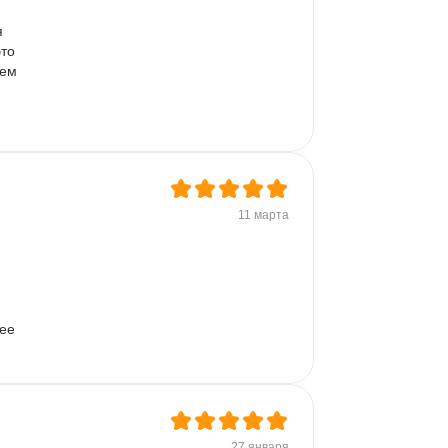
 
то 
ем 
11 марта
ее 
27 января