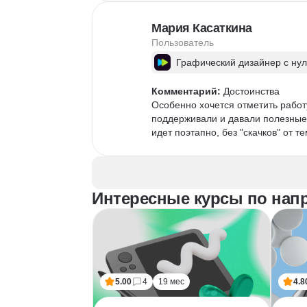
Мария Касаткина
Пользователь
Графический дизайнер с ну
Комментарий:
 Достоинства

Особенно хочется отметить работу
поддерживали и давали полезные 
идет поэтапно, без "скачков" от т
Интересные курсы по нап
5.00
4
19 мес
4.8