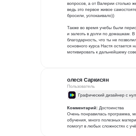
вопросов, а от Валерии столько 
ведь это первое живое самостоят
бросили, успокаивало))

Также во время учебы были период
и залезть в долги по домашкам. В
благодарность, что ты не позволи
основного курса Настя остается н
мотивировать к дальнейшему сов
Немного о платформе. Изучать ур
дублируются конспектами. 

Очень много домашних заданий, к
олеся Саркисян
даже с маленьким ребенком.

Пользователь
Графический дизайнер с ну
Другие впечатления

это невероятный опыт борьбы с с
Комментарий:
 Достоинства 

Впереди еще работа с центром кар
Очень понравилась программа, м
пойду знакомиться) Содействие с 
обучения, много полезных матери
Буду рекомендовать SkyPro одноз
помогут в любых сложностях с уч