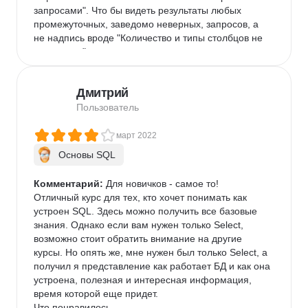
запросами". Что бы видеть результаты любых 
промежуточных, заведомо неверных, запросов, а 
не надпись вроде "Количество и типы столбцов не 
совпадают".

Отдельно хочется отметить объяснение темы 
JOIN'a таблиц. Очень просто, наглядно и понятно.

Дмитрий
Благодарю автора за труд и рекомендую курс =)
Пользователь
март 2022
Основы SQL
Комментарий:
 Для новичков - самое то!

Отличный курс для тех, кто хочет понимать как 
устроен SQL. Здесь можно получить все базовые 
знания. Однако если вам нужен только Select, 
возможно стоит обратить внимание на другие 
курсы. Но опять же, мне нужен был только Select, а 
получил я представление как работает БД и как она 
устроена, полезная и интересная информация, 
время которой еще придет.

Что понравилось
