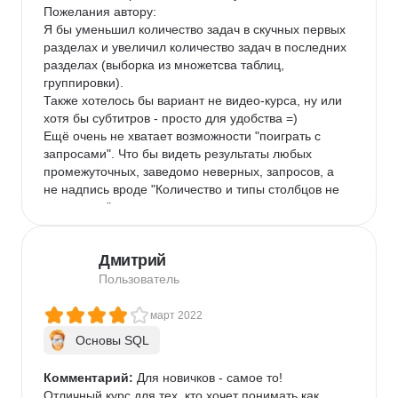
Пожелания автору:

Я бы уменьшил количество задач в скучных первых 
разделах и увеличил количество задач в последних 
разделах (выборка из множетсва таблиц, 
группировки).

Также хотелось бы вариант не видео-курса, ну или 
хотя бы субтитров - просто для удобства =)

Ещё очень не хватает возможности "поиграть с 
запросами". Что бы видеть результаты любых 
промежуточных, заведомо неверных, запросов, а 
не надпись вроде "Количество и типы столбцов не 
совпадают".

Отдельно хочется отметить объяснение темы 
JOIN'a таблиц. Очень просто, наглядно и понятно.

Дмитрий
Благодарю автора за труд и рекомендую курс =)
Пользователь
март 2022
Основы SQL
Комментарий:
 Для новичков - самое то!

Отличный курс для тех, кто хочет понимать как 