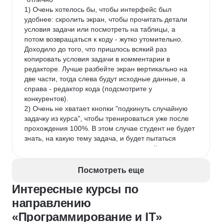
1) Очень хотелось бы, чтобы интерфейс был 
удобнее: скролить экран, чтобы прочитать детали 
условия задачи или посмотреть на таблицы, а 
потом возвращаться к коду - жутко утомительно. 
Доходило до того, что пришлось всякий раз 
копировать условия задачи в комментарии в 
редакторе. Лучше разбейте экран вертикально на 
две части, тогда слева будут исходные данные, а 
справа - редактор кода (подсмотрите у 
конкурентов).

2) Очень не хватает кнопки "подкинуть случайную 
задачку из курса", чтобы тренироваться уже после 
прохождения 100%. В этом случае студент не будет 
знать, на какую тему задача, и будет пытаться 
решить ее исходя из имеющихся знаний и опыта.

3) Ответам от преподавателя иногда не хватает 
изобретательности. Хотелось бы видеть элегантные 
Посмотреть еще
решения, из которых можно почерпнуть опыт 
Интересные курсы по
мастера, а не очередной "рабочий вариант". Если 
эти пожелания будут учтены, то хороший продукт 
направлению
станет отличным, а пока ставлю "4-".
«Программирование и IT»