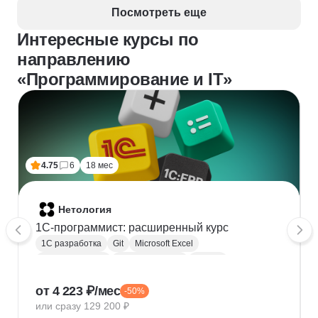
Посмотреть еще
Интересные курсы по
направлению
«Программирование и IT»
4.75
6
18 мес
Нетология
1C-программист: расширенный курс
1С разработка
Git
Microsoft Excel
1С:Бухгалтерия
Google Таблицы
Eclipse
1С:Предприятие
XML
JSON
1С:БСП
от 4 223 ₽/мес
-50%
Конфигурирование 1С
или сразу 129 200 ₽