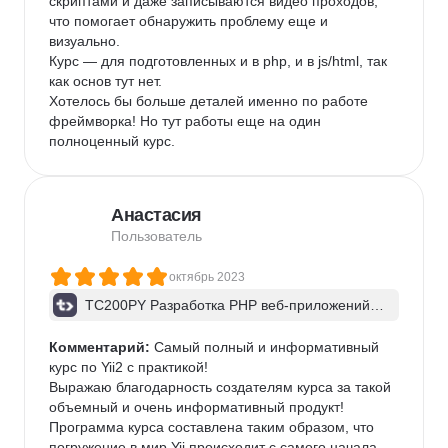
скриптами и даже записываются видео проходов, 
что помогает обнаружить проблему еще и 
визуально.

Курс — для подготовленных и в php, и в js/html, так 
как основ тут нет.

Хотелось бы больше деталей именно по работе 
фреймворка! Но тут работы еще на один 
полноценный курс.
Анастасия
Пользователь
октябрь 2023
TC200PY Разработка PHP веб-приложений н
а Yii2. Шаблон приложения advanced
Комментарий:
 Самый полный и информативный 
курс по Yii2 с практикой!

Выражаю благодарность создателям курса за такой 
объемный и очень информативный продукт! 
Программа курса составлена таким образом, что 
погружение в мир Yii происходит с самого начала 