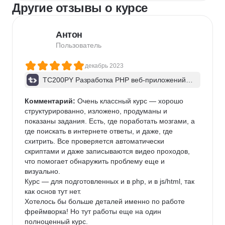
Другие отзывы о курсе
Антон
Пользователь
декабрь 2023
TC200PY Разработка PHP веб-приложений н
а Yii2. Шаблон приложения advanced
Комментарий:
 Очень классный курс — хорошо 
структурированно, изложено, продуманы и 
показаны задания. Есть, где поработать мозгами, а 
где поискать в интернете ответы, и даже, где 
схитрить. Все проверяется автоматически 
скриптами и даже записываются видео проходов, 
что помогает обнаружить проблему еще и 
визуально.

Курс — для подготовленных и в php, и в js/html, так 
как основ тут нет.

Хотелось бы больше деталей именно по работе 
фреймворка! Но тут работы еще на один 
полноценный курс.