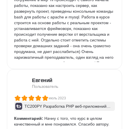
работы, показано как настроить сервер, как 
развернуть проект, приведены консольные команды 
bash для работы с apache и mysql. Работа в курсе 
строится на основе работы с реальным проектом - 
устанавливается фреймоворк, показано как 
происходит получение верстки от верстальщика и 
работа с ней. Отдельно стоит отметить системы 
проверки домашних заданий - она очень грамотно 
продумана, не дает расслабиться) Очень 
харизматичный преподаватель, один взгляд на него 
вселяет уверенность в собственных силах! Также 
хочется отметить работу службы поддержки - 
оперативно помогали решить любые вопросы, даже 
Евгений
самые глупые)

Прекрасный курс, однозначно рекомендую к 
Пользователь
прохождению! Возможно, не для новичков, и опыт в 
верстке и программировании будет желателен.
июль 2023
TC200PY Разработка PHP веб-приложений н
а Yii2. Шаблон приложения advanced
Комментарий:
 Начну с того, что курс в целом 
качественный и мне понравился. Спасибо автору.
