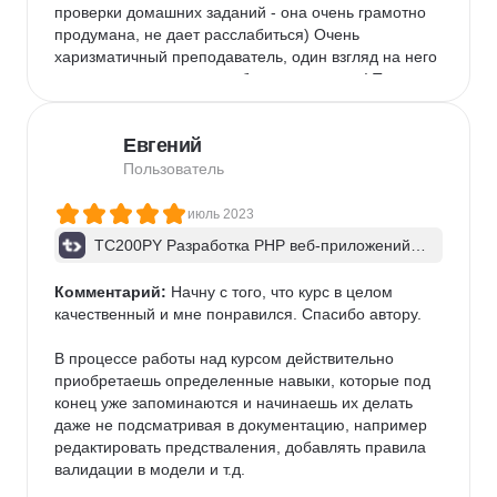
проверки домашних заданий - она очень грамотно 
продумана, не дает расслабиться) Очень 
харизматичный преподаватель, один взгляд на него 
вселяет уверенность в собственных силах! Также 
хочется отметить работу службы поддержки - 
оперативно помогали решить любые вопросы, даже 
Евгений
самые глупые)

Прекрасный курс, однозначно рекомендую к 
Пользователь
прохождению! Возможно, не для новичков, и опыт в 
верстке и программировании будет желателен.
июль 2023
TC200PY Разработка PHP веб-приложений н
а Yii2. Шаблон приложения advanced
Комментарий:
 Начну с того, что курс в целом 
качественный и мне понравился. Спасибо автору.

В процессе работы над курсом действительно 
приобретаешь определенные навыки, которые под 
конец уже запоминаются и начинаешь их делать 
даже не подсматривая в документацию, например 
редактировать предстваления, добавлять правила 
валидации в модели и т.д.
