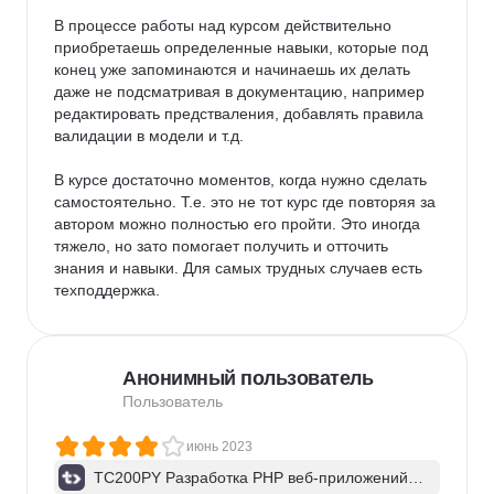
В процессе работы над курсом действительно 
приобретаешь определенные навыки, которые под 
конец уже запоминаются и начинаешь их делать 
даже не подсматривая в документацию, например 
редактировать предстваления, добавлять правила 
валидации в модели и т.д.

В курсе достаточно моментов, когда нужно сделать 
самостоятельно. Т.е. это не тот курс где повторяя за 
автором можно полностью его пройти. Это иногда 
тяжело, но зато помогает получить и отточить 
знания и навыки. Для самых трудных случаев есть 
техподдержка.

После прохождения курса получается цельный 
проект, который не стыдно указать в портфолио.

Анонимный пользователь
Задания проверяются автотестами. Это приучает к 
Пользователь
внимательности и аккуратности.

июнь 2023
Однозначно могу сказать, что для меня моего 
TC200PY Разработка PHP веб-приложений н
развития курс оказался полезным. Рекомендую 