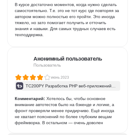
В курсе достаточно моментов, когда нужно сделать 
самостоятельно. Т.е. это не тот курс где повторяя за 
автором можно полностью его пройти. Это иногда 
тяжело, но зато помогает получить и отточить 
знания и навыки. Для самых трудных случаев есть 
техподдержка.

После прохождения курса получается цельный 
проект, который не стыдно указать в портфолио.

Анонимный пользователь
Задания проверяются автотестами. Это приучает к 
Пользователь
внимательности и аккуратности.

июнь 2023
Однозначно могу сказать, что для меня моего 
TC200PY Разработка PHP веб-приложений н
развития курс оказался полезным. Рекомендую 
а Yii2. Шаблон приложения advanced
начинающим разработчикам, которые хотят лучше 
Комментарий:
 Хотелось бы, чтобы основное 
узнать Yii2.
внимание автотестов было на бэкенде и логике, а 
фронт проверяли менее придирчиво. Ещё иногда 
не хватает пояснений по более глубоким вещам 
фреймворка. В остальном — очень доволен