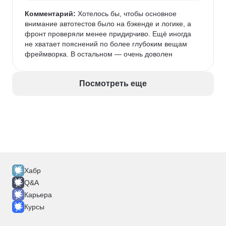
а Yii2. Шаблон приложения advanced
начинающим разработчикам, которые хотят лучше 
Комментарий:
 Хотелось бы, чтобы основное 
узнать Yii2.
внимание автотестов было на бэкенде и логике, а 
фронт проверяли менее придирчиво. Ещё иногда 
не хватает пояснений по более глубоким вещам 
фреймворка. В остальном — очень доволен
Посмотреть еще
Хабр
Q&A
Карьера
Курсы