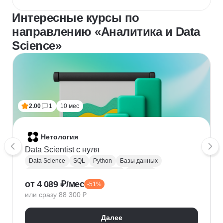
Интересные курсы по
направлению «Аналитика и Data
Science»
2.00
1
10 мес
Нетология
Data Scientist с нуля
Data Science
SQL
Python
Базы данных
Обработка естественного языка
Парсинг
от 4 089 ₽/мес
-51%
Keras
Машинное обучение
или сразу 88 300 ₽
Искусственный интеллект
Нейронные сети
Математика для Data Science
Статистика
Далее
Визуализация
NumPy
Pandas