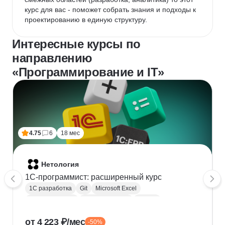
курс для вас - поможет собрать знания и подходы к 
проектированию в единую структуру.
Интересные курсы по
направлению
«Программирование и IT»
4.75
6
18 мес
Нетология
1C-программист: расширенный курс
1С разработка
Git
Microsoft Excel
1С:Бухгалтерия
Google Таблицы
Eclipse
1С:Предприятие
XML
JSON
1С:БСП
от 4 223 ₽/мес
-50%
Конфигурирование 1С