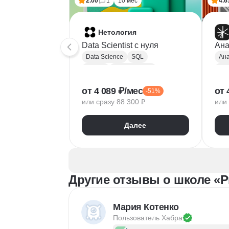
2.00
1
10 мес
4.6
Нетология
Data Scientist с нуля
Ана
Data Science
SQL
Ана
Python
Базы данных
Pyt
Обработка естественного языка
A/B
от 4 089 ₽/мес
от 
-51%
Парсинг
Keras
Mat
или сразу 88 300 ₽
или 
Машинное обучение
Pa
Искусственный интеллект
Yan
Далее
Нейронные сети
Goo
Математика для Data Science
Sci
Статистика
Визуализация
NumPy
Другие отзывы о школе «Pr
Pandas
Google Таблицы
NLP
Очистка данных
Мария Котенко
Извлечение данных
Пользователь 
Хабра
API
Аналитика данных