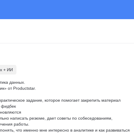
х + ИИ
тика данных.

» от Productstar.

рактическое задание, которое помогает закрепить материал

 фидбек

новляются

льно написать резюме, дает советы по собеседованиям, 
чения работы.

онять, что именно мне интересно в аналитике и как развиваться 