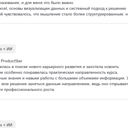
азования, и для меня это было важно.

xcel, основы визуализации данных и системный подход к решению 
ий чувствовалось, что мышление стало более структурированным: н
 проблему по шагам и аргументировать выводы.

. После этого я прошёл порядка 12 собеседований и получил два 
нных. Сейчас выбираю компанию. Для человека без профильного 
т.

ен опытом, а Карьерный центр помог с откликами — один из оффе
х + ИИ
 сменить профессию и готов вкладываться в обучение. Учиться 
же активно — но результат действительно стоит усилий.
ProductStar

лась в поиске нового карьерного развития и захотела освоить 
е особенно понравилась практическая направленность курса, 
нные знания и навыки работы с большими объемами информации. 
 мое решение заняться данным направлением, ведь оно открывает
и профессионального роста.
х + ИИ