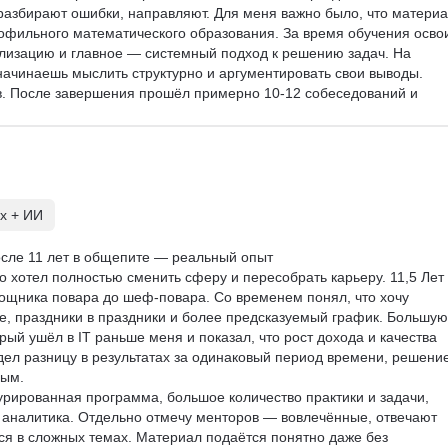
азбирают ошибки, направляют. Для меня важно было, что материа
офильного математического образования. За время обучения осво
уализацию и главное — системный подход к решению задач. На 
 начинаешь мыслить структурно и аргументировать свои выводы. 
в. После завершения прошёл примерно 10-12 собеседований и 
аналитика данных. Сейчас выбираю компанию. Считаю, что для 
унда это достойный результат. Отдельно отмечу комьюнити и 
зборы резюме и помощь с откликами действительно работают — од
нсию, на которую откликнулся с их помощью. Рекомендую тем, кто 
ю и готов серьёзно учиться. Это не лёгкий путь, но при системной
й.
х + ИИ
сле 11 лет в общепите — реальный опыт

то хотел полностью сменить сферу и пересобрать карьеру. 11,5 Лет 
ощника повара до шеф-повара. Со временем понял, что хочу 
, праздники в праздники и более предсказуемый график. Большую
рый ушёл в IT раньше меня и показал, что рост дохода и качества 
идел разницу в результатах за одинаковый период времени, решение
ым.

урированная программа, большое количество практики и задачи, 
 аналитика. Отдельно отмечу менторов — вовлечённые, отвечают 
ся в сложных темах. Материал подаётся понятно даже без 