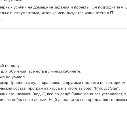
улярных усилий на домашние задания и проекты. Он подходит тем, у
оты с инструментами, которые используются чаще всего в IT-
  
сё по делу

ля обучения, всё есть в личном кабинете.

ка не увидел.

жер Проектов с нуля, сравнивал с другими школами по кретериям:
ьский состав, программа курса и в итоге выбрал "Product Star". 
шнего, никакой "воды", всё по делу! Лично меня всё устраивает, я
ние за небольшие деньги! Ещё дополнительно предлагают полезны