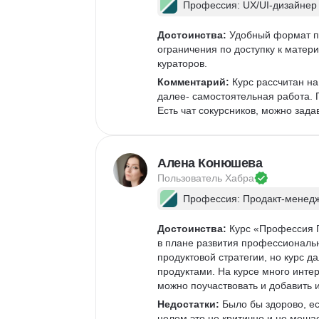
Профессия: UX/UI-дизайнер
Достоинства:
 Удобный формат п
ограничения по доступку к мате
кураторов. 
Комментарий:
 Курс рассчитан на
далее- самостоятельная работа. П
Есть чат сокурсников, можно зада
Алена Конюшева
Пользователь 
Хабра
Профессия: Продакт-менед
Достоинства:
 Курс «Профессия 
в плане развития профессиональн
продуктовой стратегии, но курс д
продуктами. На курсе много интер
можно поучаствовать и добавить и
Недостатки:
 Было бы здорово, е
целом это не критично и не мешае