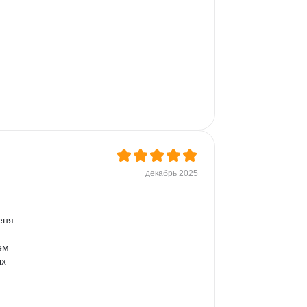
декабрь 2025
еня 
ем 
х 