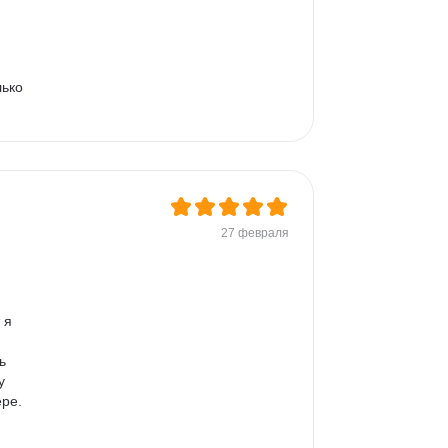
ько 
27 февраля
 я 
ь 
у 
ре. 