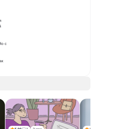
я 
й 
о с 
 
ак 