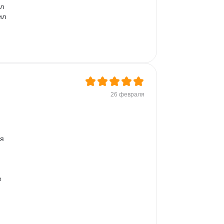
л 
ил 
ин 
26 февраля
 
я 
 
 