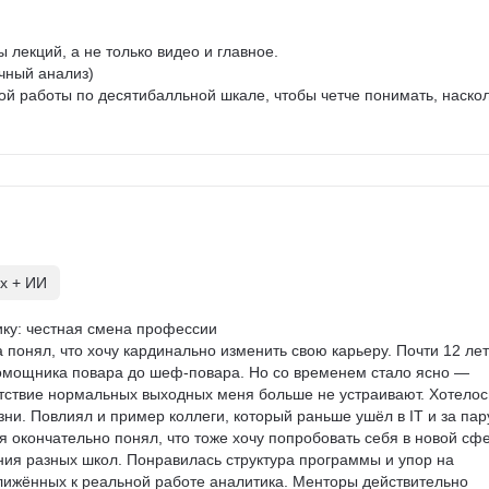
 лекций, а не только видео и главное.

чный анализ)

й работы по десятибалльной шкале, чтобы четче понимать, наскол
х + ИИ
ику: честная смена профессии

а понял, что хочу кардинально изменить свою карьеру. Почти 12 лет
помощника повара до шеф-повара. Но со временем стало ясно — 
утствие нормальных выходных меня больше не устраивают. Хотелос
зни. Повлиял и пример коллеги, который раньше ушёл в IT и за пар
 я окончательно понял, что тоже хочу попробовать себя в новой сфе
ния разных школ. Понравилась структура программы и упор на 
ближённых к реальной работе аналитика. Менторы действительно 