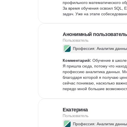
профильного математического обр
За время обучения освоил SQL, E
задач. Уже на этапе собеседован
просто искать ответ, а разбирать
Обучение заняло около 9 месяцев
оффера на позицию аналитика да
Анонимный пользователь
бэкграунда это серьёзный результа
Пользователь
Комьюнити дало поддержку и обм
пришёл именно через него.

Профессия: Аналитик данны
Советую тем, кто хочет осознанно
придётся много, работу искать то
Комментарий:
 Обучение в школе 
Я пришла сюда, потому что находи
профессию аналитика данных. Мн
благодаря которой я получаю це
сейчас понимаю, насколько важно
передо мной большие возможност
Екатерина
Пользователь
Профессия: Аналитик данны