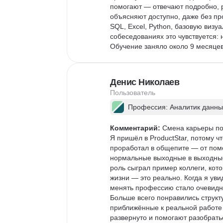
помогают — отвечают подробно, р
объясняют доступно, даже без пр
SQL, Excel, Python, базовую виз
собеседованиях это чувствуется:
Обучение заняло около 9 месяце
получил два оффера на позицию 
человека без технического бэкгра
Карьерный центр. Поддержка, ра
Денис Николаев
из офферов я получил через вака
Пользователь
хочет осознанно сменить професси
работе результат вполне реальны
Профессия: Аналитик данны
Комментарий:
 Смена карьеры по
Я пришёл в ProductStar, потому ч
проработал в общепите — от пом
нормальные выходные в выходные
роль сыграл пример коллеги, кото
жизни — это реально. Когда я ув
менять профессию стало очевидн
Больше всего понравились структ
приближённые к реальной работе
развернуто и помогают разобрать