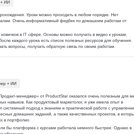
 + ИИ
рохождения. Уроки можно проходить в любом порядке. Нет 
риалам. Очень информативный фидбек по домашним работам от 
 новичков в IT сфере. Основы можно получить в видео к урокам, 
осле каждого урока есть список полезных ресурсов для обучения. 
вать вопросы, получать обратную связь по своим работам. 
жер + ИИ
Продакт-менеджер» от ProductStar оказался очень полезным для м
ых навыков. Как продуктовый маркетолог, я уже имела опыт в 
ал системный подход к знаниям и практической работе с управлени
есных домашних заданий, а также качественных проектов, в которы
х в портфолио.  
сли бы платформа с курсами работала немного быстрее. Однако в 
т обучению.  