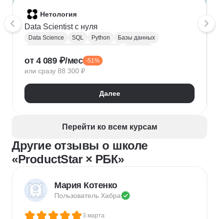
Нетология
Data Scientist с нуля
Data Science
SQL
Python
Базы данных
Обработка естественного языка
Парсинг
от 4 089 ₽/мес
-51%
Keras
Машинное обучение
или сразу 88 300 ₽
Искусственный интеллект
Нейронные сети
Математика для Data Science
Статистика
Далее
Визуализация
NumPy
Pandas
Google Таблицы
NLP
Очистка данных
Извлечение данных
API
Аналитика данных
Перейти ко всем курсам
Другие отзывы о школе
«ProductStar × РБК»
Мария Котенко
Пользователь 
Хабра
3 марта