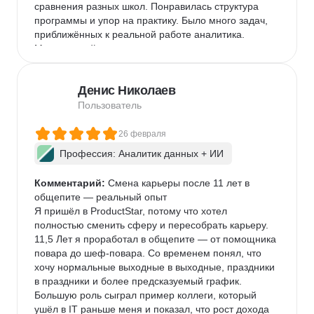
сравнения разных школ. Понравилась структура 
программы и упор на практику. Было много задач, 
приближённых к реальной работе аналитика. 
Менторы действительно помогают — отвечают 
подробно, разбирают ошибки, направляют. Для 
меня важно было, что материал объясняют 
Денис Николаев
доступно, даже без профильного математического 
образования. За время обучения освоил SQL, 
Пользователь
Excel, Python, базовую визуализацию и главное — 
системный подход к решению задач. На 
26 февраля
собеседованиях это чувствуется: начинаешь 
Профессия: Аналитик данных + ИИ
мыслить структурно и аргументировать свои 
выводы. Обучение заняло около 9 месяцев. После 
Комментарий:
 Смена карьеры после 11 лет в 
завершения прошёл примерно 10-12 
общепите — реальный опыт

собеседований и получил два оффера на позицию 
Я пришёл в ProductStar, потому что хотел 
аналитика данных. Сейчас выбираю компанию. 
полностью сменить сферу и пересобрать карьеру. 
Считаю, что для человека без технического 
11,5 Лет я проработал в общепите — от помощника 
бэкграунда это достойный результат. Отдельно 
повара до шеф-повара. Со временем понял, что 
отмечу комьюнити и Карьерный центр. Поддержка, 
хочу нормальные выходные в выходные, праздники 
разборы резюме и помощь с откликами 
в праздники и более предсказуемый график. 
действительно работают — один из офферов я 
Большую роль сыграл пример коллеги, который 
получил через вакансию, на которую откликнулся с 
ушёл в IT раньше меня и показал, что рост дохода 