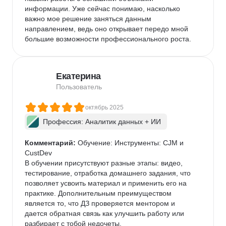
выбираю компанию. Для человека без профильного 
информации. Уже сейчас понимаю, насколько 
бэкграунда это серьёзный результат.

важно мое решение заняться данным 
Комьюнити дало поддержку и обмен опытом, а 
направлением, ведь оно открывает передо мной 
Карьерный центр помог с откликами — один из 
большие возможности профессионального роста.
офферов пришёл именно через него.

Советую тем, кто хочет осознанно сменить 
профессию и готов вкладываться в обучение. 
Учиться придётся много, работу искать тоже 
Екатерина
активно — но результат действительно стоит усилий.
Пользователь
октябрь 2025
Профессия: Аналитик данных + ИИ
Комментарий:
 Обучение: Инструменты: CJM и 
CustDev

В обучении присутствуют разные этапы: видео, 
тестирование, отработка домашнего задания, что 
позволяет усвоить материал и применить его на 
практике. Дополнительным преимуществом 
является то, что ДЗ проверяется ментором и 
дается обратная связь как улучшить работу или 
разбирает с тобой недочеты.
