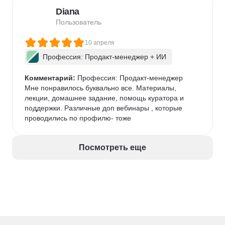
продуктом, может потребоваться больше времени 
Diana
на проработку домашних заданий.

Хотелось бы больше времени на индивидуальное 
Пользователь
менторство над финальным проектом.

Для кого курс:

10 апреля
Подойдёт руководителям продуктовых и кросс-
Профессия: Продакт-менеджер + ИИ
функциональных команд, менеджерам среднего 
звена, которые хотят систематизировать подход к 
Комментарий:
 Профессия: Продакт-менеджер

постановке целей и улучшить процессы.

Мне понравилось буквально все. Материалы, 
Полезен тем, кто уже имеет минимум практики в 
лекции, домашнее задание, помощь куратора и 
продукте и хочет получить рабочие шаблоны и 
поддержки. Различные доп вебинары , которые 
инструменты для масштабирования команды.
проводились по профилю- тоже
Посмотреть еще