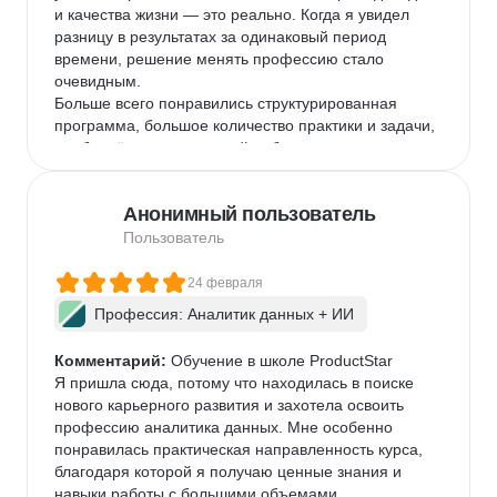
их помощью. Рекомендую тем, кто хочет осознанно 
и качества жизни — это реально. Когда я увидел 
сменить профессию и готов серьёзно учиться. Это 
разницу в результатах за одинаковый период 
не лёгкий путь, но при системной работе результат 
времени, решение менять профессию стало 
вполне реальный.
очевидным.

Больше всего понравились структурированная 
программа, большое количество практики и задачи, 
приближённые к реальной работе аналитика. 
Отдельно отмечу менторов — вовлечённые, 
отвечают развернуто и помогают разобраться в 
Анонимный пользователь
сложных темах. Материал подаётся понятно даже 
без профильного математического образования, и 
Пользователь
для меня это было важно.

За время обучения освоил SQL, Excel, основы 
24 февраля
визуализации данных и системный подход к 
Профессия: Аналитик данных + ИИ
решению задач. Уже на этапе собеседований 
чувствовалось, что мышление стало более 
Комментарий:
 Обучение в школе ProductStar

структурированным: не просто искать ответ, а 
Я пришла сюда, потому что находилась в поиске 
разбирать проблему по шагам и аргументировать 
нового карьерного развития и захотела освоить 
выводы.

профессию аналитика данных. Мне особенно 
Обучение заняло около 9 месяцев. После этого я 
понравилась практическая направленность курса, 
прошёл порядка 12 собеседований и получил два 
благодаря которой я получаю ценные знания и 
оффера на позицию аналитика данных. Сейчас 
навыки работы с большими объемами 