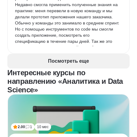
Недавно смогла применить полученные знания на 
практике: меня перевели в новую команду и мы 
делали прототип приложения нашего заказчика. 
Обычно у команды это занимало в среднем спринт. 
Но с помощью инструментов no code мы смогли 
создать приложение, посмотреть его 
спецификацию в течение пары дней. Так же это 
позволило нам оперативно найти слабые места 
приложения, проведя интервью с пользователями. 
Кстати, на первых этапах обучения есть различная 
Посмотреть еще
информация о том как можно провести 
Интересные курсы по
исследования, подобрав нужный вариант для 
любого случая.
направлению «Аналитика и Data
Science»
2.00
1
10 мес