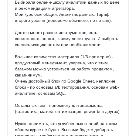
Выбирала онлайн-школу аналитики данных по цене 
и рекомендациям агрегатора.

Мой курс был общий: Аналитик данных. Тариф 
второго уровня (подороже обычного, но не вип).

Дается много разных инструментов, есть 
возможность понять, к чему лежит душа. И выбрать 
специализацию потом при необходимости.

Большое количество материала (1/3 примерно) - 
продуктовый менеджмент, уверена, что с этим 
багажом можно устроиться на работу продактом, 
как минимум.

Очень достойный блок по Google Sheet, неплохие 
блоки - по основам a/b тестирования, основам web-
аналитике, основам SQL.

Остальных тем - понемногу для знакомства 
(статистика, матем. оптимизация, power bi и других).

Нужно понимать, что углубленных знаний на таком 
общем курсе не будет. Вы сами будете добирать 
материалы и кейсы по тем инструментам, с 