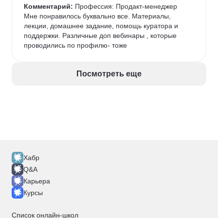
звена, которые хотят систематизировать подход к 
Комментарий:
 Профессия: Продакт-менеджер

постановке целей и улучшить процессы.

Мне понравилось буквально все. Материалы, 
Полезен тем, кто уже имеет минимум практики в 
лекции, домашнее задание, помощь куратора и 
продукте и хочет получить рабочие шаблоны и 
поддержки. Различные доп вебинары , которые 
инструменты для масштабирования команды.
проводились по профилю- тоже
Посмотреть еще
Хабр
Q&A
Карьера
Курсы
Список онлайн-школ