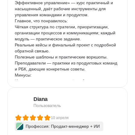
Эффективное управление» — курс практичный и 
насыщенный, даёт рабочие инструменты для 
управления командами и продуктом.

Главное, что понравилось:

Чёткая структура по стратегии, приоритизации, 
организации процессов и коммуникациям; каждый 
модуль — практическое задание.

Реальные кейсы и финальный проект с подробной 
обратной связью.

Полезные шаблоны и практические воркшопы.

Преподаватели — практики из продуктовых команд 
и РБК, дающие конкретные советы.

Минусы:

Интенсивность: материал даётся быстро; тем, кто 
приходит без базового опыта в управлении 
продуктом, может потребоваться больше времени 
Diana
на проработку домашних заданий.

Хотелось бы больше времени на индивидуальное 
Пользователь
менторство над финальным проектом.

Для кого курс:

10 апреля
Подойдёт руководителям продуктовых и кросс-
Профессия: Продакт-менеджер + ИИ
функциональных команд, менеджерам среднего 