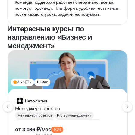
Команда поддержки работает оперативно, всегда 
помогут, подскажут. Платформа удобная, есть квизы 
после каждого урока, задачки на подумать.
Интересные курсы по
направлению «Бизнес и
менеджмент»
4.25
2
10 мес
Нетология
Менеджер проектов
Менеджер проектов
Project-менеджмент
Деливери-менеджер
Продуктовая аналитика
от 3 036 ₽/мес
-51%
Нейронные сети
Управление рисками
Agile