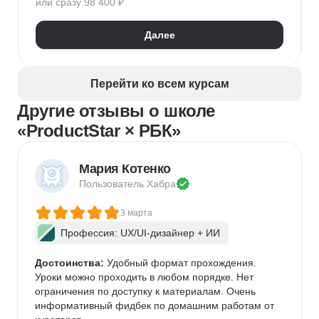
или сразу 98 400 ₽
Kanban
Scrum
Управление проектами
Тайм-менеджмент
Далее
Управление удаленной командой
Перейти ко всем курсам
Другие отзывы о школе
«ProductStar × РБК»
Мария Котенко
Пользователь 
Хабра
3 марта
Профессия: UX/UI-дизайнер + ИИ
Достоинства:
 Удобный формат прохождения. 
Уроки можно проходить в любом порядке. Нет 
ограничения по доступку к материалам. Очень 
информативный фидбек по домашним работам от 