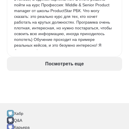
пойти на курс Профессия: Middle & Senior Product 
manager от школы ProductStar РБК. Что могу 
сказать: это реально курс для тех, кто хочет 
работать на крутых должностях. Программа очень 
плотная, интересная, но нужно постараться, чтобы 
освоить всю информацию, иногда приходилось 
попотеть) Обучение проходит на примере 
реальных кейсов, и это безумно интересно! Я 
брала тариф с индивидуальными консультациями, 
и это лучшее решение. Ментор детально разбирал 
мои запросы, указывал на ошибки и давал 
Посмотреть еще
профессиональные рекомендации. Мой личный 
результат после прохождения курса: моя зарплата 
выросла почти вдвое, а зона ответственности 
расширилась до управления целым направлением. 
Однозначно рекомендую тем, кто готов 
вкладываться в себя серьезно.
Хабр
Q&A
Карьера