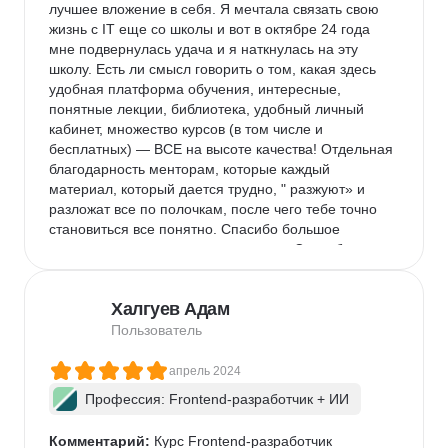
лучшее вложение в себя. Я мечтала связать свою 
надо и даст отличный настрой на учебу. И этот 
жизнь с IT еще со школы и вот в октябре 24 года 
интерес не то, чтобы» спросили ради приличия и 
мне подвернулась удача и я наткнулась на эту 
забыли про тебя», а действительно интересуются 
школу. Есть ли смысл говорить о том, какая здесь 
твоим мнением искренне и дают обратную связь! 
удобная платформа обучения, интересные, 
Честно, я счастлива, что здесь учусь. Это обучение- 
понятные лекции, библиотека, удобный личный 
лакомый кусочек в моей жизни, который я урвала:)
кабинет, множество курсов (в том числе и 
бесплатных) — ВСЕ на высоте качества! Отдельная 
благодарность менторам, которые каждый 
материал, который дается трудно, " разжуют» и 
разложат все по полочкам, после чего тебе точно 
становиться все понятно. Спасибо большое 
кураторам, которые всегда на связи. Спасибо 
Юлии, которая каждый раз мне звонит и 
интересуется моими успехами, моим состоянием и 
Халгуев Адам
мыслями. Она всегда поддержит, смотивирует где 
надо и даст отличный настрой на учебу. И этот 
Пользователь
интерес не то, чтобы» спросили ради приличия и 
забыли про тебя», а действительно интересуются 
апрель 2024
твоим мнением искренне и дают обратную связь! 
Профессия: Frontend-разработчик + ИИ
Честно, я счастлива, что здесь учусь. Это обучение- 
лакомый кусочек в моей жизни, который я урвала:)
Комментарий:
 Курс Frontend-разработчик
