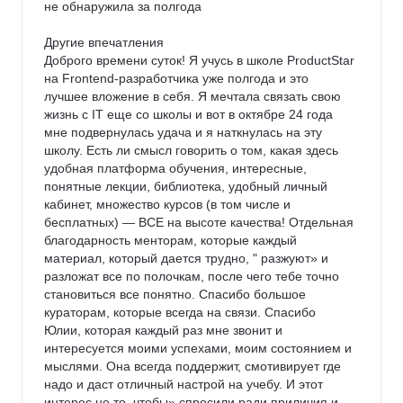
не обнаружила за полгода

Другие впечатления

Доброго времени суток! Я учусь в школе ProductStar 
на Frontend-разработчика уже полгода и это 
лучшее вложение в себя. Я мечтала связать свою 
жизнь с IT еще со школы и вот в октябре 24 года 
мне подвернулась удача и я наткнулась на эту 
школу. Есть ли смысл говорить о том, какая здесь 
удобная платформа обучения, интересные, 
понятные лекции, библиотека, удобный личный 
кабинет, множество курсов (в том числе и 
бесплатных) — ВСЕ на высоте качества! Отдельная 
благодарность менторам, которые каждый 
материал, который дается трудно, " разжуют» и 
разложат все по полочкам, после чего тебе точно 
становиться все понятно. Спасибо большое 
кураторам, которые всегда на связи. Спасибо 
Юлии, которая каждый раз мне звонит и 
интересуется моими успехами, моим состоянием и 
мыслями. Она всегда поддержит, смотивирует где 
надо и даст отличный настрой на учебу. И этот 
интерес не то, чтобы» спросили ради приличия и 