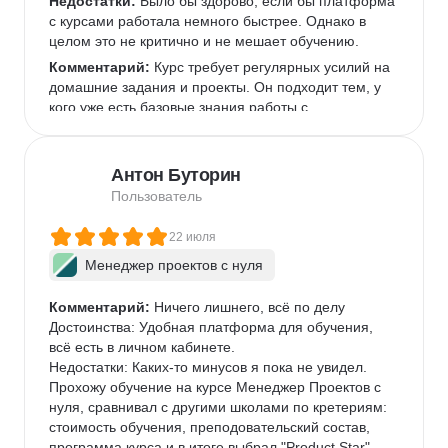
Недостатки:
 Было бы здорово, если бы платформа 
с курсами работала немного быстрее. Однако в 
целом это не критично и не мешает обучению.  
Комментарий:
 Курс требует регулярных усилий на 
домашние задания и проекты. Он подходит тем, у 
кого уже есть базовые знания работы с 
инструментами, которые используются чаще всего 
в IT-командах, или готовым их освоить.  
Антон Буторин
Пользователь
22 июля
Менеджер проектов с нуля
Комментарий:
 Ничего лишнего, всё по делу

Достоинства: Удобная платформа для обучения, 
всё есть в личном кабинете.

Недостатки: Каких-то минусов я пока не увидел.

Прохожу обучение на курсе Менеджер Проектов с 
нуля, сравнивал с другими школами по кретериям: 
стоимость обучения, преподовательский состав, 
программа курса и в итоге выбрал "Product Star". 