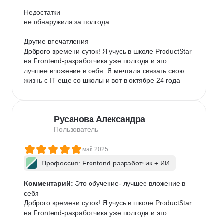
Недостатки

не обнаружила за полгода

Другие впечатления

Доброго времени суток! Я учусь в школе ProductStar 
на Frontend-разработчика уже полгода и это 
лучшее вложение в себя. Я мечтала связать свою 
жизнь с IT еще со школы и вот в октябре 24 года 
мне подвернулась удача и я наткнулась на эту 
школу. Есть ли смысл говорить о том, какая здесь 
удобная платформа обучения, интересные, 
Русанова Александра
понятные лекции, библиотека, удобный личный 
кабинет, множество курсов (в том числе и 
Пользователь
бесплатных) — ВСЕ на высоте качества! Отдельная 
благодарность менторам, которые каждый 
май 2025
материал, который дается трудно, " разжуют» и 
Профессия: Frontend-разработчик + ИИ
разложат все по полочкам, после чего тебе точно 
становиться все понятно. Спасибо большое 
Комментарий:
 Это обучение- лучшее вложение в 
кураторам, которые всегда на связи. Спасибо 
себя

Юлии, которая каждый раз мне звонит и 
Доброго времени суток! Я учусь в школе ProductStar 
интересуется моими успехами, моим состоянием и 
на Frontend-разработчика уже полгода и это 
мыслями. Она всегда поддержит, смотивирует где 