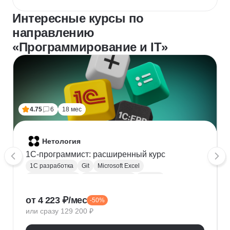
Интересные курсы по
направлению
«Программирование и IT»
4.75
6
18 мес
Нетология
1C-программист: расширенный курс
1С разработка
Git
Microsoft Excel
1С:Бухгалтерия
Google Таблицы
Eclipse
1С:Предприятие
XML
JSON
1С:БСП
от 4 223 ₽/мес
-50%
Конфигурирование 1С
или сразу 129 200 ₽