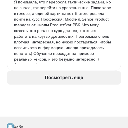
Я понимала, что переросла тактические задачи, но 
не знала, как перейти на уровень выше. Плюс хаос 
в голове, а единой картины нет. В итоге решила 
пойти на курс Профессия: Middle & Senior Product 
manager от школы ProductStar РБК. Что могу 
сказать: это реально курс для тех, кто хочет 
работать на крутых должностях. Программа очень 
плотная, интересная, но нужно постараться, чтобы 
освоить всю информацию, иногда приходилось 
попотеть) Обучение проходит на примере 
реальных кейсов, и это безумно интересно! Я 
брала тариф с индивидуальными консультациями, 
и это лучшее решение. Ментор детально разбирал 
мои запросы, указывал на ошибки и давал 
Посмотреть еще
профессиональные рекомендации. Мой личный 
результат после прохождения курса: моя зарплата 
выросла почти вдвое, а зона ответственности 
расширилась до управления целым направлением. 
Однозначно рекомендую тем, кто готов 
вкладываться в себя серьезно.
Хабр