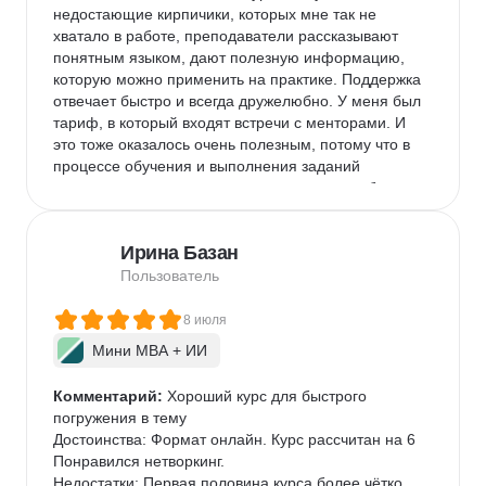
недостающие кирпичики, которых мне так не 
хватало в работе, преподаватели рассказывают 
понятным языком, дают полезную информацию, 
которую можно применить на практике. Поддержка 
отвечает быстро и всегда дружелюбно. У меня был 
тариф, в который входят встречи с менторами. И 
это тоже оказалось очень полезным, потому что в 
процессе обучения и выполнения заданий 
появляются вопросы, которые хочется разобрать в 
режиме диалога с реальным и опытным человеком. 
Плюс, я брала консультации по карьерным 
Ирина Базан
вопросам, потому что хотела сменить компанию, 
чтобы развиваться и расти дальше. Обучение на 
Пользователь
курсе закрыло все мои потребности, я даже и не 
думала, что оно закроет все стороны от теории 
8 июля
продакт-менеджмента до карьерных вопросов. 
Мини MBA + ИИ
Спасибо РБК!

+ много полезной информации, 
Комментарий:
 Хороший курс для быстрого 
практикоприменимый курс, доброжетальная 
погружения в тему

поддержка, опытные преподаватели

Достоинства: Формат онлайн. Курс рассчитан на 6 
- минусов не обнаружила
Понравился нетворкинг.

Недостатки: Первая половина курса более чётко 