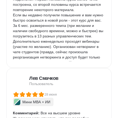
построена, со второй половины курса встречается 
повторение некоторого материала.

Если вы недавно получили повышение и вам нужно 
быстро освоиться в новой роли - этот курс для вас. 
За 6 мес. размеренного темпа (при желании и 
наличии свободного времени, можно и быстрее) вы 
погрузитесь в 13 разных управленческих тем. 
Дополнительно еженедельно проходят вебинары 
(участие по желанию). Организован нетворкинг в 
чате студентов (правда, сейчас произошла 
реорганизация нетворкинга и доступ будет только 
на время курса, а не постоянный).

В целом для себя вынесла много полезной 
информации. Доступ к курсу остаётся еще какое-то 
Лев Смачков
время - можно вернуться и перечитать, но от себя 
советую вести личные записи - так лучше 
Пользователь
усваивается и систематизируется материал и никто 
не сможет у вас забрать к ним доступ).
28 июня
Мини MBA + ИИ
Комментарий:
 Все на высшем уровне
