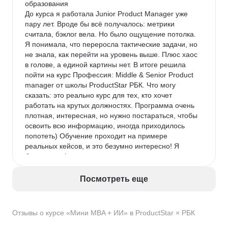
образования

До курса я работала Junior Product Manager уже 
пару лет. Вроде бы всё получалось: метрики 
считала, бэклог вела. Но было ощущение потолка. 
Я понимала, что переросла тактические задачи, но 
не знала, как перейти на уровень выше. Плюс хаос 
в голове, а единой картины нет. В итоге решила 
пойти на курс Профессия: Middle & Senior Product 
manager от школы ProductStar РБК. Что могу 
сказать: это реально курс для тех, кто хочет 
работать на крутых должностях. Программа очень 
плотная, интересная, но нужно постараться, чтобы 
освоить всю информацию, иногда приходилось 
попотеть) Обучение проходит на примере 
реальных кейсов, и это безумно интересно! Я 
брала тариф с индивидуальными консультациями, 
и это лучшее решение. Ментор детально разбирал 
мои запросы, указывал на ошибки и давал 
Посмотреть еще
профессиональные рекомендации. Мой личный 
результат после прохождения курса: моя зарплата 
выросла почти вдвое, а зона ответственности 
Отзывы о курсе «Мини MBA + ИИ» в ProductStar × РБК
расширилась до управления целым направлением. 
Однозначно рекомендую тем, кто готов 