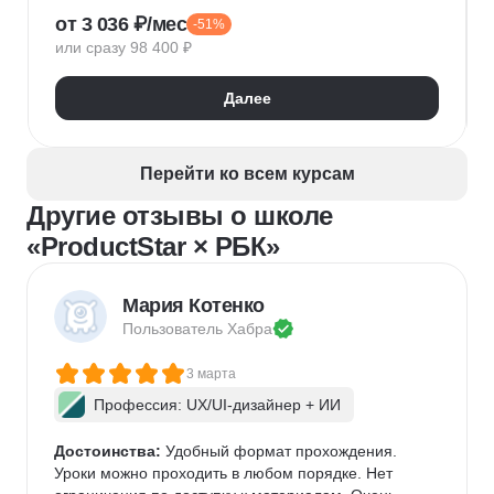
от 3 036 ₽/мес
-51%
Нейронные сети
Управление рисками
Agile
или сразу 98 400 ₽
Kanban
Scrum
Управление проектами
Тайм-менеджмент
Далее
Управление удаленной командой
Перейти ко всем курсам
Другие отзывы о школе
«ProductStar × РБК»
Мария Котенко
Пользователь 
Хабра
3 марта
Профессия: UX/UI-дизайнер + ИИ
Достоинства:
 Удобный формат прохождения. 
Уроки можно проходить в любом порядке. Нет 