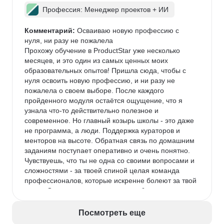
Профессия: Менеджер проектов + ИИ
Комментарий:
 Осваиваю новую профессию с 
нуля, ни разу не пожалела

Прохожу обучение в ProductStar уже несколько 
месяцев, и это один из самых ценных моих 
образовательных опытов! Пришла сюда, чтобы с 
нуля освоить новую профессию, и ни разу не 
пожалела о своем выборе. После каждого 
пройденного модуля остаётся ощущение, что я 
узнала что-то действительно полезное и 
современное. Но главный козырь школы - это даже 
не программа, а люди. Поддержка кураторов и 
менторов на высоте. Обратная связь по домашним 
заданиям поступает оперативно и очень понятно. 
Чувствуешь, что ты не одна со своими вопросами и 
сложностями - за твоей спиной целая команда 
профессионалов, которые искренне болеют за твой 
успех. Отдельно хочу отметить сообщество 
студентов. Общие чаты, вебинары с возможностью 
задать вопрос спикеру в прямом эфире, 
Посмотреть еще
совместные обсуждения проектов - всё это создает 