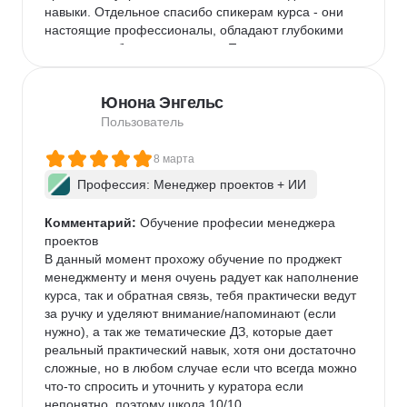
навыки. Отдельное спасибо спикерам курса - они 
настоящие профессионалы, обладают глубокими 
знаниями и большим опытом. Помимо теории в 
уроках есть воркшопы, где эксперты детально 
рассматривают разные инструменты. Отдельно 
Юнона Энгельс
хочу отметить очень интересные реальные проекты 
в учебной программе. Эти проекты помогают мне 
Пользователь
формировать портфолио. И конечно же, хочу 
отметить высокий уровень поддержки кураторов: на 
8 марта
все мои обращения мне давалась оперативная 
Профессия: Менеджер проектов + ИИ
квалифицированная консультация. По домашним 
заданиям консультируют менторы курса. 
Комментарий:
 Обучение професии менеджера 
Изначально пришла в ProductStar с целью сменить 
проектов

сферу деятельности и повысить доход. Уверена, 
В данный момент прохожу обучение по проджект 
что с таким уровнем обучения я обязательно 
менеджменту и меня очуень радует как наполнение 
достигну поставленной цели. Большое им спасибо!
курса, так и обратная связь, тебя практически ведут 
за ручку и уделяют внимание/напоминают (если 
нужно), а так же тематические ДЗ, которые дает 
реальный практический навык, хотя они достаточно 
сложные, но в любом случае если что всегда можно 
что-то спросить и уточнить у куратора если 
непонятно, поэтому школа 10/10.