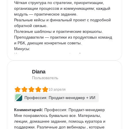
Чёткая структура по стратегии, приоритизации, 
организации процессов и коммуникациям; каждый 
модуль — практическое задание.

Реальные кейсы и финальный проект с подробной 
обратной связью.

Полезные шаблоны и практические воркшопы.

Преподаватели — практики из продуктовых команд 
и РБК, дающие конкретные советы.

Минусы:

Интенсивность: материал даётся быстро; тем, кто 
приходит без базового опыта в управлении 
продуктом, может потребоваться больше времени 
Diana
на проработку домашних заданий.

Хотелось бы больше времени на индивидуальное 
Пользователь
менторство над финальным проектом.

Для кого курс:

10 апреля
Подойдёт руководителям продуктовых и кросс-
Профессия: Продакт-менеджер + ИИ
функциональных команд, менеджерам среднего 
звена, которые хотят систематизировать подход к 
Комментарий:
 Профессия: Продакт-менеджер

постановке целей и улучшить процессы.

Мне понравилось буквально все. Материалы, 
Полезен тем, кто уже имеет минимум практики в 
лекции, домашнее задание, помощь куратора и 
продукте и хочет получить рабочие шаблоны и 
поддержки. Различные доп вебинары , которые 