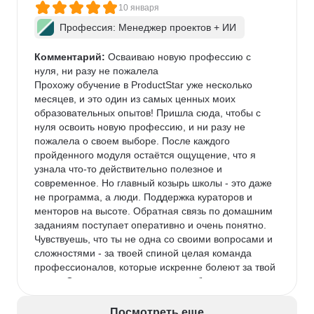
10 января
Профессия: Менеджер проектов + ИИ
Комментарий:
 Осваиваю новую профессию с 
нуля, ни разу не пожалела

Прохожу обучение в ProductStar уже несколько 
месяцев, и это один из самых ценных моих 
образовательных опытов! Пришла сюда, чтобы с 
нуля освоить новую профессию, и ни разу не 
пожалела о своем выборе. После каждого 
пройденного модуля остаётся ощущение, что я 
узнала что-то действительно полезное и 
современное. Но главный козырь школы - это даже 
не программа, а люди. Поддержка кураторов и 
менторов на высоте. Обратная связь по домашним 
заданиям поступает оперативно и очень понятно. 
Чувствуешь, что ты не одна со своими вопросами и 
сложностями - за твоей спиной целая команда 
профессионалов, которые искренне болеют за твой 
успех. Отдельно хочу отметить сообщество 
студентов. Общие чаты, вебинары с возможностью 
задать вопрос спикеру в прямом эфире, 
Посмотреть еще