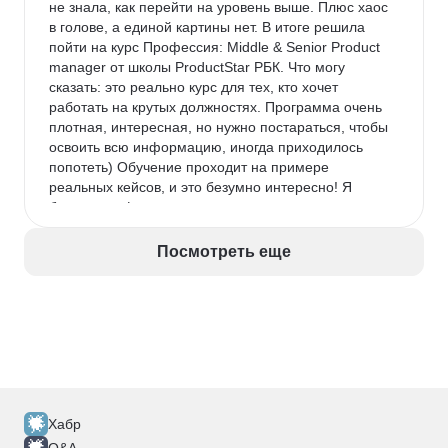
не знала, как перейти на уровень выше. Плюс хаос 
в голове, а единой картины нет. В итоге решила 
пойти на курс Профессия: Middle & Senior Product 
manager от школы ProductStar РБК. Что могу 
сказать: это реально курс для тех, кто хочет 
работать на крутых должностях. Программа очень 
плотная, интересная, но нужно постараться, чтобы 
освоить всю информацию, иногда приходилось 
попотеть) Обучение проходит на примере 
реальных кейсов, и это безумно интересно! Я 
брала тариф с индивидуальными консультациями, 
и это лучшее решение. Ментор детально разбирал 
мои запросы, указывал на ошибки и давал 
Посмотреть еще
профессиональные рекомендации. Мой личный 
результат после прохождения курса: моя зарплата 
выросла почти вдвое, а зона ответственности 
расширилась до управления целым направлением. 
Однозначно рекомендую тем, кто готов 
вкладываться в себя серьезно.
Хабр