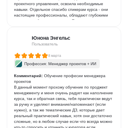
проектного управления, освоила необходимые 
навыки. Отдельное спасибо спикерам курса - они 
настоящие профессионалы, обладают глубокими 
знаниями и большим опытом. Помимо теории в 
уроках есть воркшопы, где эксперты детально 
рассматривают разные инструменты. Отдельно 
Юнона Энгельс
хочу отметить очень интересные реальные проекты 
в учебной программе. Эти проекты помогают мне 
Пользователь
формировать портфолио. И конечно же, хочу 
отметить высокий уровень поддержки кураторов: на 
8 марта
все мои обращения мне давалась оперативная 
Профессия: Менеджер проектов + ИИ
квалифицированная консультация. По домашним 
заданиям консультируют менторы курса. 
Комментарий:
 Обучение професии менеджера 
Изначально пришла в ProductStar с целью сменить 
проектов

сферу деятельности и повысить доход. Уверена, 
В данный момент прохожу обучение по проджект 
что с таким уровнем обучения я обязательно 
менеджменту и меня очуень радует как наполнение 
достигну поставленной цели. Большое им спасибо!
курса, так и обратная связь, тебя практически ведут 
за ручку и уделяют внимание/напоминают (если 
нужно), а так же тематические ДЗ, которые дает 
реальный практический навык, хотя они достаточно 
сложные, но в любом случае если что всегда можно 
что-то спросить и уточнить у куратора если 