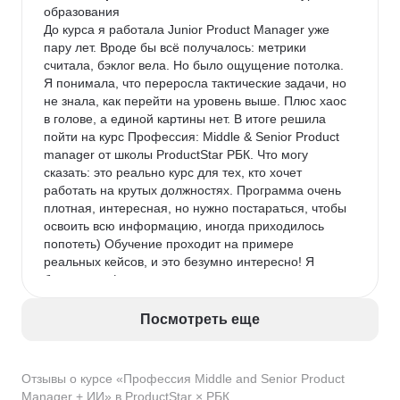
образования

До курса я работала Junior Product Manager уже 
пару лет. Вроде бы всё получалось: метрики 
считала, бэклог вела. Но было ощущение потолка. 
Я понимала, что переросла тактические задачи, но 
не знала, как перейти на уровень выше. Плюс хаос 
в голове, а единой картины нет. В итоге решила 
пойти на курс Профессия: Middle & Senior Product 
manager от школы ProductStar РБК. Что могу 
сказать: это реально курс для тех, кто хочет 
работать на крутых должностях. Программа очень 
плотная, интересная, но нужно постараться, чтобы 
освоить всю информацию, иногда приходилось 
попотеть) Обучение проходит на примере 
реальных кейсов, и это безумно интересно! Я 
брала тариф с индивидуальными консультациями, 
и это лучшее решение. Ментор детально разбирал 
мои запросы, указывал на ошибки и давал 
Посмотреть еще
профессиональные рекомендации. Мой личный 
результат после прохождения курса: моя зарплата 
выросла почти вдвое, а зона ответственности 
Отзывы о курсе «Профессия Middle and Senior Product
расширилась до управления целым направлением. 
Manager + ИИ» в ProductStar × РБК