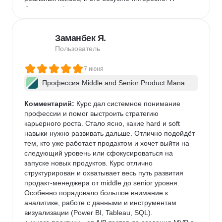
брала тариф с индивидуальными консультациями, 
и это лучшее решение. Ментор детально разбирал 
мои запросы, указывал на ошибки и давал 
Заманбек Я.
профессиональные рекомендации. Мой личный 
результат после прохождения курса: моя зарплата 
Пользователь
выросла почти вдвое, а зона ответственности 
расширилась до управления целым направлением. 
7 июня
Однозначно рекомендую тем, кто готов 
Профессия Middle and Senior Product Manag
вкладываться в себя серьезно.
er + ИИ
Комментарий:
 Курс дал системное понимание 
профессии и помог выстроить стратегию 
карьерного роста. Стало ясно, какие hard и soft 
навыки нужно развивать дальше. Отлично подойдёт 
тем, кто уже работает продактом и хочет выйти на 
следующий уровень или сфокусироваться на 
запуске новых продуктов. Курс отлично 
структурирован и охватывает весь путь развития 
продакт-менеджера от middle до senior уровня. 
Особенно порадовало большое внимание к 
аналитике, работе с данными и инструментам 
визуализации (Power BI, Tableau, SQL).
