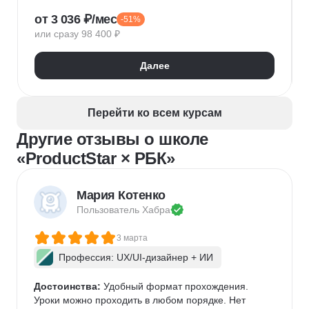
Деливери-менеджер
Продуктовая аналитика
от 3 036 ₽/мес
-51%
Нейронные сети
Управление рисками
Agile
или сразу 98 400 ₽
Kanban
Scrum
Управление проектами
Тайм-менеджмент
Далее
Управление удаленной командой
Перейти ко всем курсам
Другие отзывы о школе
«ProductStar × РБК»
Мария Котенко
Пользователь 
Хабра
3 марта
Профессия: UX/UI-дизайнер + ИИ
Достоинства:
 Удобный формат прохождения. 
Уроки можно проходить в любом порядке. Нет 