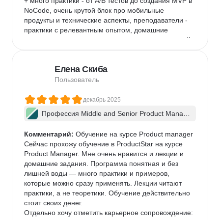
+ много практики - от A/B тестов до создания MVP в 
NoCode, очень крутой блок про мобильные 
продукты и технические аспекты, преподаватели - 
практики с релевантным опытом, домашние 
задания помогают закрепить материал, а итоговый 
дипломный проект позволяет собрать сильное 
портфолио

Елена Скиба
- хотелось бы офлайн доступа на мобильном 
приложении, чтобы изучать курс во время перелетов
Пользователь
декабрь 2025
Профессия Middle and Senior Product Manag
er + ИИ
Комментарий:
 Обучение на курсе Product manager

Сейчас прохожу обучение в ProductStar на курсе 
Product Manager. Мне очень нравится и лекции и 
домашние задания. Программа понятная и без 
лишней воды — много практики и примеров, 
которые можно сразу применять. Лекции читают 
практики, а не теоретики. Обучение действительно 
стоит своих денег.

Отдельно хочу отметить карьерное сопровождение: 