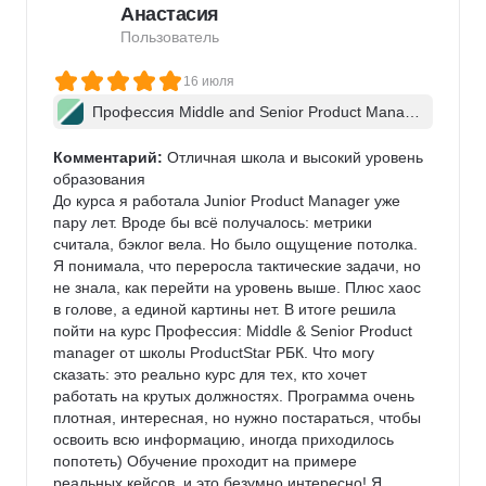
Анастасия
Пользователь
16 июля
Профессия Middle and Senior Product Manag
er + ИИ
Комментарий:
 Отличная школа и высокий уровень 
образования

До курса я работала Junior Product Manager уже 
пару лет. Вроде бы всё получалось: метрики 
считала, бэклог вела. Но было ощущение потолка. 
Я понимала, что переросла тактические задачи, но 
не знала, как перейти на уровень выше. Плюс хаос 
в голове, а единой картины нет. В итоге решила 
пойти на курс Профессия: Middle & Senior Product 
manager от школы ProductStar РБК. Что могу 
сказать: это реально курс для тех, кто хочет 
работать на крутых должностях. Программа очень 
плотная, интересная, но нужно постараться, чтобы 
освоить всю информацию, иногда приходилось 
попотеть) Обучение проходит на примере 
реальных кейсов, и это безумно интересно! Я 