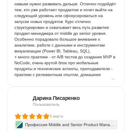
навыки нужно развивать дальше. Отлично подойдёт 
тем, кто уже работает продактом и хочет выйти на 
следующий уровень или сфокусироваться на 
запуске новых продуктов. Курс отлично 
структурирован и охватывает весь путь развития 
продакт-менеджера от middle до senior уровня. 
Особенно порадовало большое внимание к 
аналитике, работе с данными и инструментам 
визуализации (Power BI, Tableau, SQL).

+ много практики - от A/B тестов до создания MVP в 
NoCode, очень крутой блок про мобильные 
продукты и технические аспекты, преподаватели - 
практики с релевантным опытом, домашние 
задания помогают закрепить материал, а итоговый 
дипломный проект позволяет собрать сильное 
портфолио

Дарина Писаренко
- хотелось бы офлайн доступа на мобильном 
приложении, чтобы изучать курс во время перелетов
Пользователь
5 марта
Профессия Middle and Senior Product Manag
er + ИИ