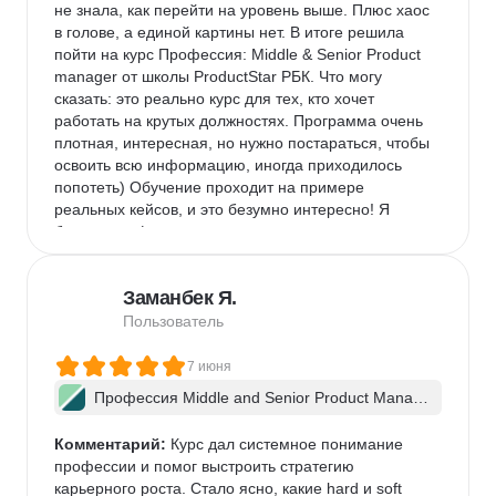
не знала, как перейти на уровень выше. Плюс хаос 
в голове, а единой картины нет. В итоге решила 
пойти на курс Профессия: Middle & Senior Product 
manager от школы ProductStar РБК. Что могу 
сказать: это реально курс для тех, кто хочет 
работать на крутых должностях. Программа очень 
плотная, интересная, но нужно постараться, чтобы 
освоить всю информацию, иногда приходилось 
попотеть) Обучение проходит на примере 
реальных кейсов, и это безумно интересно! Я 
брала тариф с индивидуальными консультациями, 
и это лучшее решение. Ментор детально разбирал 
мои запросы, указывал на ошибки и давал 
Заманбек Я.
профессиональные рекомендации. Мой личный 
результат после прохождения курса: моя зарплата 
Пользователь
выросла почти вдвое, а зона ответственности 
расширилась до управления целым направлением. 
7 июня
Однозначно рекомендую тем, кто готов 
Профессия Middle and Senior Product Manag
вкладываться в себя серьезно.
er + ИИ
Комментарий:
 Курс дал системное понимание 
профессии и помог выстроить стратегию 
карьерного роста. Стало ясно, какие hard и soft 