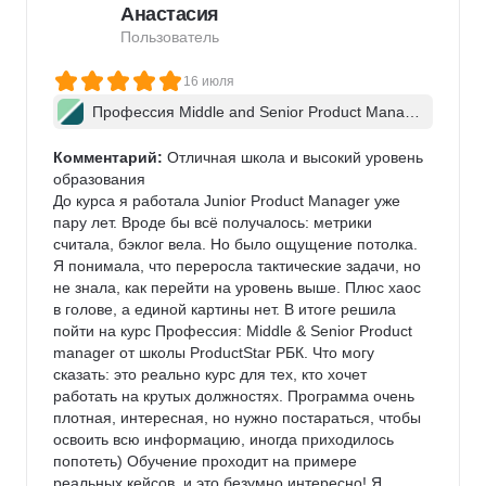
Анастасия
Пользователь
16 июля
Профессия Middle and Senior Product Manag
er + ИИ
Комментарий:
 Отличная школа и высокий уровень 
образования

До курса я работала Junior Product Manager уже 
пару лет. Вроде бы всё получалось: метрики 
считала, бэклог вела. Но было ощущение потолка. 
Я понимала, что переросла тактические задачи, но 
не знала, как перейти на уровень выше. Плюс хаос 
в голове, а единой картины нет. В итоге решила 
пойти на курс Профессия: Middle & Senior Product 
manager от школы ProductStar РБК. Что могу 
сказать: это реально курс для тех, кто хочет 
работать на крутых должностях. Программа очень 
плотная, интересная, но нужно постараться, чтобы 
освоить всю информацию, иногда приходилось 
попотеть) Обучение проходит на примере 
реальных кейсов, и это безумно интересно! Я 