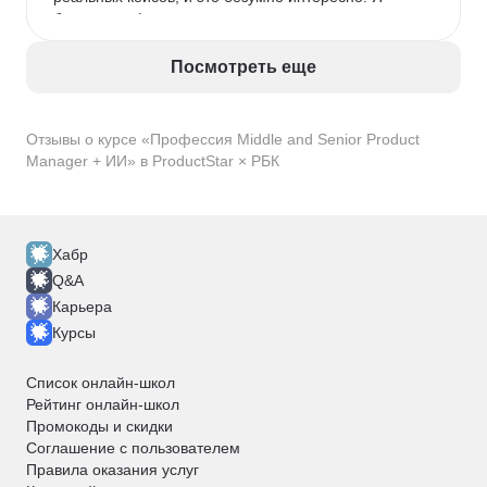
брала тариф с индивидуальными консультациями, 
и это лучшее решение. Ментор детально разбирал 
мои запросы, указывал на ошибки и давал 
Посмотреть еще
профессиональные рекомендации. Мой личный 
результат после прохождения курса: моя зарплата 
выросла почти вдвое, а зона ответственности 
Отзывы о курсе «Профессия Middle and Senior Product
расширилась до управления целым направлением. 
Manager + ИИ» в ProductStar × РБК
Однозначно рекомендую тем, кто готов 
вкладываться в себя серьезно.
Хабр
Q&A
Карьера
Курсы
Список онлайн-школ
Рейтинг онлайн-школ
Промокоды и скидки
Соглашение с пользователем
Правила оказания услуг