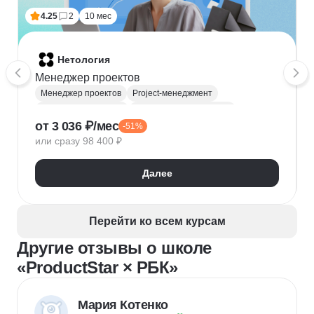
4.25
2
10 мес
Нетология
Менеджер проектов
Менеджер проектов
Project-менеджмент
Деливери-менеджер
Продуктовая аналитика
от 3 036 ₽/мес
-51%
Нейронные сети
Управление рисками
Agile
или сразу 98 400 ₽
Kanban
Scrum
Управление проектами
Тайм-менеджмент
Далее
Управление удаленной командой
Перейти ко всем курсам
Другие отзывы о школе
«ProductStar × РБК»
Мария Котенко