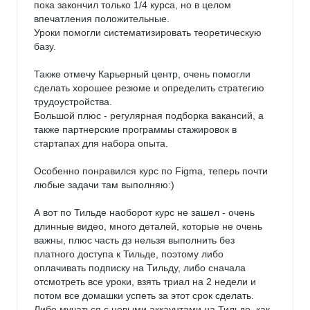
пока закончил только 1/4 курса, но в целом 
впечатления положительные.

Уроки помогли систематизировать теоретическую 
базу.

Также отмечу Карьерный центр, очень помогли 
сделать хорошее резюме и определить стратегию 
трудоустройства.

Большой плюс - регулярная подборка вакансий, а 
также партнерские программы стажировок в 
стартапах для набора опыта.

Особенно понравился курс по Figma, теперь почти 
любые задачи там выполняю:)

А вот по Тильде наоборот курс не зашел - очень 
длинные видео, много деталей, которые не очень 
важны, плюс часть дз нельзя выполнить без 
платного доступа к Тильде, поэтому либо 
оплачивать подписку на Тильду, либо сначала 
отсмотреть все уроки, взять триал на 2 недели и 
потом все домашки успеть за этот срок сделать. 
Либо мучаться с новыми аккаунтами на Тильде, как 