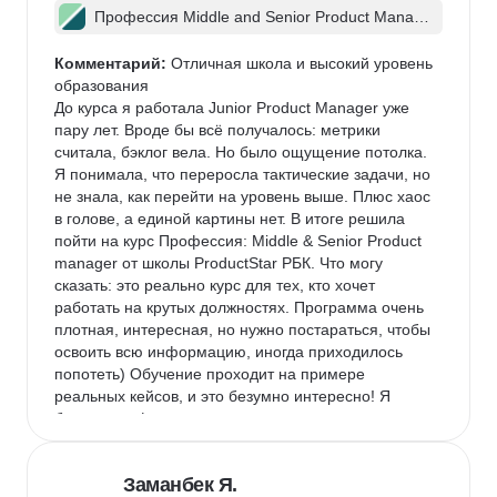
Профессия Middle and Senior Product Manag
er + ИИ
Комментарий:
 Отличная школа и высокий уровень 
образования

До курса я работала Junior Product Manager уже 
пару лет. Вроде бы всё получалось: метрики 
считала, бэклог вела. Но было ощущение потолка. 
Я понимала, что переросла тактические задачи, но 
не знала, как перейти на уровень выше. Плюс хаос 
в голове, а единой картины нет. В итоге решила 
пойти на курс Профессия: Middle & Senior Product 
manager от школы ProductStar РБК. Что могу 
сказать: это реально курс для тех, кто хочет 
работать на крутых должностях. Программа очень 
плотная, интересная, но нужно постараться, чтобы 
освоить всю информацию, иногда приходилось 
попотеть) Обучение проходит на примере 
реальных кейсов, и это безумно интересно! Я 
брала тариф с индивидуальными консультациями, 
и это лучшее решение. Ментор детально разбирал 
мои запросы, указывал на ошибки и давал 
Заманбек Я.
профессиональные рекомендации. Мой личный 