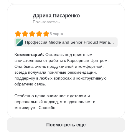
дипломный проект позволяет собрать сильное 
портфолио

Дарина Писаренко
- хотелось бы офлайн доступа на мобильном 
приложении, чтобы изучать курс во время перелетов
Пользователь
5 марта
Профессия Middle and Senior Product Manag
er + ИИ
Комментарий:
 Осталась под приятным 
впечателнием от работы с Карьерным Центром. 
Она была очень продуктивной и комфортной: 
всегда получала понятные рекомендации, 
поддержку в любых вопросах и конструктивную 
обратную связь.

Особенно ценю внимание к деталям и 
персональный подход, это вдохновляет и 
мотивирует. Спасибо!
Посмотреть еще