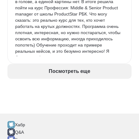
в голове, а единой картины нет. В итоге решила 
пойти на курс Профессия: Middle & Senior Product 
manager от школы ProductStar РБК. Что могу 
сказать: это реально курс для тех, кто хочет 
работать на крутых должностях. Программа очень 
плотная, интересная, но нужно постараться, чтобы 
освоить всю информацию, иногда приходилось 
попотеть) Обучение проходит на примере 
реальных кейсов, и это безумно интересно! Я 
брала тариф с индивидуальными консультациями, 
и это лучшее решение. Ментор детально разбирал 
мои запросы, указывал на ошибки и давал 
Посмотреть еще
профессиональные рекомендации. Мой личный 
результат после прохождения курса: моя зарплата 
выросла почти вдвое, а зона ответственности 
расширилась до управления целым направлением. 
Однозначно рекомендую тем, кто готов 
вкладываться в себя серьезно.
Хабр
Q&A