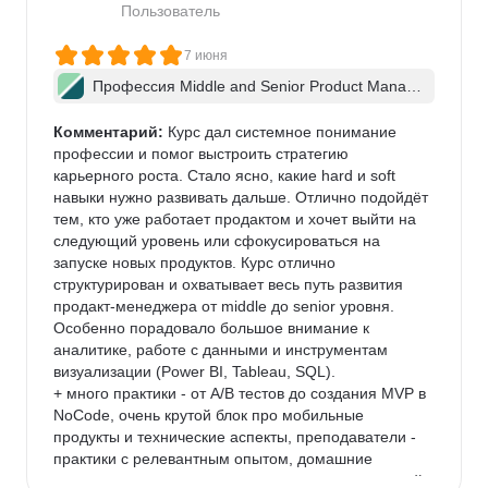
результат после прохождения курса: моя зарплата 
Пользователь
выросла почти вдвое, а зона ответственности 
расширилась до управления целым направлением. 
7 июня
Однозначно рекомендую тем, кто готов 
Профессия Middle and Senior Product Manag
вкладываться в себя серьезно.
er + ИИ
Комментарий:
 Курс дал системное понимание 
профессии и помог выстроить стратегию 
карьерного роста. Стало ясно, какие hard и soft 
навыки нужно развивать дальше. Отлично подойдёт 
тем, кто уже работает продактом и хочет выйти на 
следующий уровень или сфокусироваться на 
запуске новых продуктов. Курс отлично 
структурирован и охватывает весь путь развития 
продакт-менеджера от middle до senior уровня. 
Особенно порадовало большое внимание к 
аналитике, работе с данными и инструментам 
визуализации (Power BI, Tableau, SQL).

+ много практики - от A/B тестов до создания MVP в 
NoCode, очень крутой блок про мобильные 
продукты и технические аспекты, преподаватели - 
практики с релевантным опытом, домашние 
задания помогают закрепить материал, а итоговый 