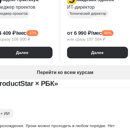
еджер проектов
ИТ-директор
еджер проектов
Технический директор
ject-менеджмент
Руководитель
авление проектами
Инфраструктура
UML
4 409 ₽/мес
от 6 990 ₽/мес
-10%
-60%
ливери-менеджер
CIO
BPMN
сразу 108 000 ₽
или сразу 197 584 ₽
SQL
Операционный менеджмент
авление разработкой
Управление рисками
Далее
Далее
ma
Agile
Scrum
Финансовый менеджмент
Project
Цифровая трансформация бизнеса
gle Таблицы
Kaiten
Стратегическое управление
Перейти ко всем курсам
nttPRO
Управление бизнес-процессами
oductStar × РБК»
Управление проектами
Управление людьми
Управление IT-услугами
Юнит-экономика
IDEF0
Data-driven
 + ИИ
Бюджетирование
Управление закупками
рохождения. Уроки можно проходить в любом порядке. Нет 