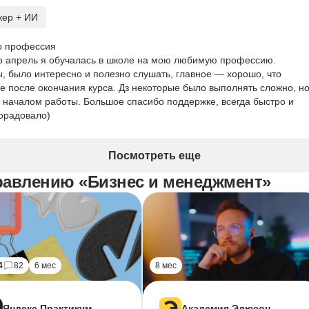
жер + ИИ
 профессия

о апрель я обучалась в школе на мою любимую профессию. 
 было интересно и полезно слушать, главное — хорошо, что 
е после окончания курса. Дз некоторые было выполнять сложно, но
 началом работы. Большое спасибо поддержке, всегда быстро и 
порадовало)
Посмотреть еще
равлению «Бизнес и менеджмент»
4
82
6 мес
8 мес
Яндекс Практикум
Академия Эдюсон