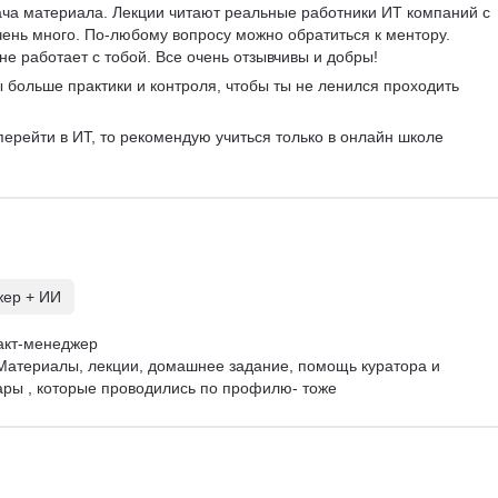
ача материала. Лекции читают реальные работники ИТ компаний с 
нь много. По-любому вопросу можно обратиться к ментору. 
е работает с тобой. Все очень отзывчивы и добры!
ы больше практики и контроля, чтобы ты не ленился проходить 
перейти в ИТ, то рекомендую учиться только в онлайн школе 
жер + ИИ
кт-менеджер

Материалы, лекции, домашнее задание, помощь куратора и 
ары , которые проводились по профилю- тоже