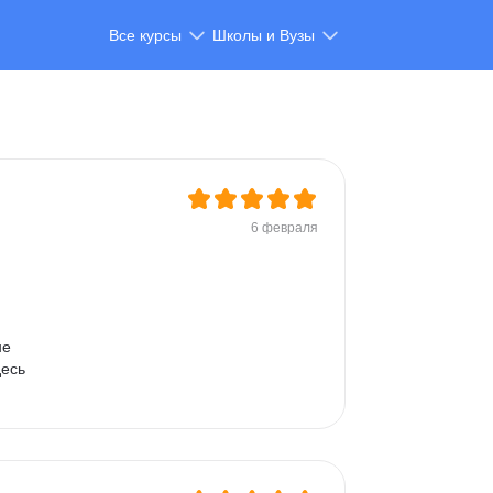
Все курсы
Школы и Вузы
6 февраля
 
не 
есь 