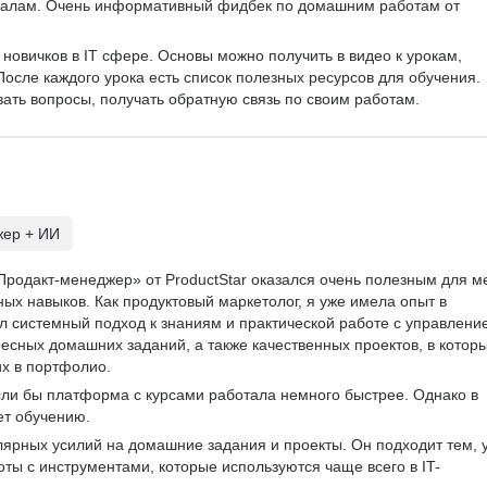
риалам. Очень информативный фидбек по домашним работам от 
Курсы Teamlead
Топ менеджмент
 новичков в IT сфере. Основы можно получить в видео к урокам, 
Ведение переговоров
осле каждого урока есть список полезных ресурсов для обучения. 
Работа в команде
вать вопросы, получать обратную связь по своим работам. 
Решение проблем
жер + ИИ
Продакт-менеджер» от ProductStar оказался очень полезным для м
ых навыков. Как продуктовый маркетолог, я уже имела опыт в 
ал системный подход к знаниям и практической работе с управлени
есных домашних заданий, а также качественных проектов, в которы
х в портфолио.  
сли бы платформа с курсами работала немного быстрее. Однако в 
т обучению.  
улярных усилий на домашние задания и проекты. Он подходит тем, у
оты с инструментами, которые используются чаще всего в IT-