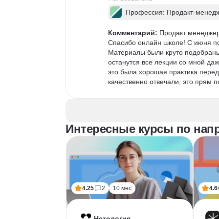
Профессия: Продакт-менед
Комментарий:
 Продакт менеджер
Спасибо онлайн школе! С июня п
Материалы были круто подобраны,
останутся все лекции со мной даж
это была хорошая практика перед
качественно отвечали, это прям 
Интересные курсы по нап
4.25
2
10 мес
4.6
Нетология