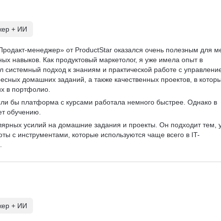
жер + ИИ
Продакт-менеджер» от ProductStar оказался очень полезным для м
ых навыков. Как продуктовый маркетолог, я уже имела опыт в 
ал системный подход к знаниям и практической работе с управлени
есных домашних заданий, а также качественных проектов, в которы
х в портфолио.  
сли бы платформа с курсами работала немного быстрее. Однако в 
т обучению.  
улярных усилий на домашние задания и проекты. Он подходит тем, у
оты с инструментами, которые используются чаще всего в IT-
  
жер + ИИ