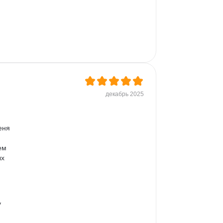
Yandex DataLens
декабрь 2025
еня 
ем 
х 
 