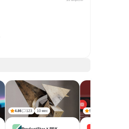
 
4.86
123
10 мес
5.00
1
9 мес
ProductStar × РБК