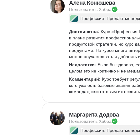
Алена Конюшева
Пользователь 
Хабра
Профессия: Продакт-менед
Достоинства:
 Курс «Профессия 
в плане развития профессиональн
продуктовой стратегии, но курс д
продуктами. На курсе много интер
можно поучаствовать и добавить и
Недостатки:
 Было бы здорово, е
целом это не критично и не мешае
Комментарий:
 Курс требует рег
кого уже есть базовые знания раб
командах, или готовым их освоить.
Маргарита Додова
Пользователь 
Хабра
Профессия: Продакт-менед