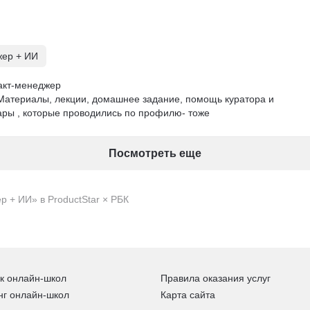
подход к постановке целей и улучшить процессы.

мум практики в продукте и хочет получить рабочие шаблоны и 
ия команды.
жер + ИИ
кт-менеджер

Материалы, лекции, домашнее задание, помощь куратора и 
ары , которые проводились по профилю- тоже
Посмотреть еще
 + ИИ» в ProductStar × РБК
к онлайн-школ
Правила оказания услуг
нг онлайн-школ
Карта сайта