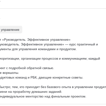
  
 управление
tar «Руководитель. Эффективное управление»

Руководитель. Эффективное управление» — курс практичный и 
ументы для управления командами и продуктом.

приоритизации, организации процессов и коммуникациям; каждый 
кт с подробной обратной связью.

е воркшопы.

дуктовых команд и РБК, дающие конкретные советы.

ыстро; тем, кто приходит без базового опыта в управлении продукт
ени на проработку домашних заданий.

индивидуальное менторство над финальным проектом.

овых и кросс-функциональных команд, менеджерам среднего звена