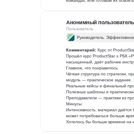
командах, или готовым их освоить.
Анонимный пользователь
Пользователь
Руководитель. Эффективное
Комментарий:
 Курс от ProductS
Прошёл курс ProductStar х РБК «
насыщенный, даёт рабочие инстр
Главное, что понравилось:

Чёткая структура по стратегии, 
модуль — практическое задание.

Реальные кейсы и финальный прое
Полезные шаблоны и практически
Преподаватели — практики из про
Минусы:

Интенсивность: материал даётся б
может потребоваться больше врем
Хотелось бы больше времени на 
Для кого курс:

Подойдёт руководителям продукт