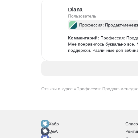
которые хотят систематизировать 
Diana
Полезен тем, кто уже имеет мини
Пользователь
инструменты для масштабирован
Профессия: Продакт-менед
Комментарий:
 Профессия: Прода
Мне понравилось буквально все. 
поддержки. Различные доп вебин
Отзывы о курсе «Профессия: Продакт-менеджер
Хабр
Списо
Q&A
Рейти