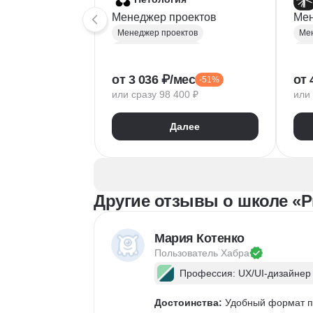
Менеджер проектов
Мен
Менеджер проектов
Мен
Project-менеджмент
Pro
Деливери-менеджер
Упр
от 3 036 ₽/мес
от 
-51%
Продуктовая аналитика
Де
или сразу 98 400 ₽
или 
Нейронные сети
Jira
Управление рисками
Упр
Далее
Agile
Kanban
Scrum
Fig
Управление проектами
MS 
Тайм-менеджмент
Goo
Управление удаленной командой
Ga
Другие отзывы о школе «Pr
Мария Котенко
Пользователь 
Хабра
Профессия: UX/UI-дизайнер
Достоинства:
 Удобный формат п