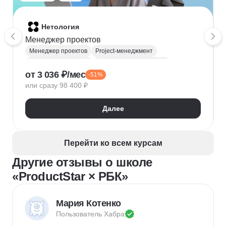
Нетология
Менеджер проектов
Менеджер проектов
Project-менеджмент
Деливери-менеджер
Продуктовая аналитика
от 3 036 ₽/мес
-51%
Нейронные сети
Управление рисками
Agile
или сразу 98 400 ₽
Kanban
Scrum
Управление проектами
Тайм-менеджмент
Далее
Управление удаленной командой
Перейти ко всем курсам
Другие отзывы о школе
«ProductStar × РБК»
Мария Котенко
Пользователь 
Хабра