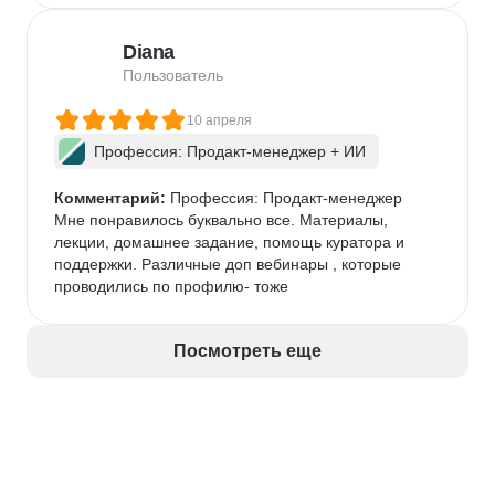
приходит без базового опыта в управлении 
продуктом, может потребоваться больше времени 
Diana
на проработку домашних заданий.

Хотелось бы больше времени на индивидуальное 
Пользователь
менторство над финальным проектом.

Для кого курс:

10 апреля
Подойдёт руководителям продуктовых и кросс-
Профессия: Продакт-менеджер + ИИ
функциональных команд, менеджерам среднего 
звена, которые хотят систематизировать подход к 
Комментарий:
 Профессия: Продакт-менеджер

постановке целей и улучшить процессы.

Мне понравилось буквально все. Материалы, 
Полезен тем, кто уже имеет минимум практики в 
лекции, домашнее задание, помощь куратора и 
продукте и хочет получить рабочие шаблоны и 
поддержки. Различные доп вебинары , которые 
инструменты для масштабирования команды.
проводились по профилю- тоже
Посмотреть еще