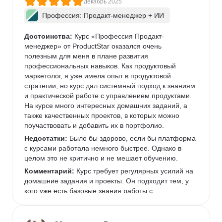
декабрь 2025
Профессия: Продакт-менеджер + ИИ
Достоинства:
 Курс «Профессия Продакт-
менеджер» от ProductStar оказался очень 
полезным для меня в плане развития 
профессиональных навыков. Как продуктовый 
маркетолог, я уже имела опыт в продуктовой 
стратегии, но курс дал системный подход к знаниям 
и практической работе с управлением продуктами. 
На курсе много интересных домашних заданий, а 
также качественных проектов, в которых можно 
поучаствовать и добавить их в портфолио.  
Недостатки:
 Было бы здорово, если бы платформа 
с курсами работала немного быстрее. Однако в 
целом это не критично и не мешает обучению.  
Комментарий:
 Курс требует регулярных усилий на 
домашние задания и проекты. Он подходит тем, у 
кого уже есть базовые знания работы с 
инструментами, которые используются чаще всего 
в IT-командах, или готовым их освоить.  