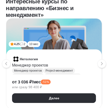
Интересные курсы по
направлению «Бизнес и
менеджмент»
4.25
2
10 мес
Нетология
Менеджер проектов
Менеджер проектов
Project-менеджмент
Деливери-менеджер
Продуктовая аналитика
от 3 036 ₽/мес
-51%
Нейронные сети
Управление рисками
Agile
или сразу 98 400 ₽
Kanban
Scrum
Управление проектами
Тайм-менеджмент
Далее
Управление удаленной командой