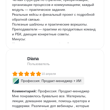
организации процессов и коммуникациям; каждый 
модуль — практическое задание.

Реальные кейсы и финальный проект с подробной 
обратной связью.

Полезные шаблоны и практические воркшопы.

Преподаватели — практики из продуктовых команд 
и РБК, дающие конкретные советы.

Минусы:

Интенсивность: материал даётся быстро; тем, кто 
приходит без базового опыта в управлении 
продуктом, может потребоваться больше времени 
Diana
на проработку домашних заданий.

Хотелось бы больше времени на индивидуальное 
Пользователь
менторство над финальным проектом.

Для кого курс:

10 апреля
Подойдёт руководителям продуктовых и кросс-
Профессия: Продакт-менеджер + ИИ
функциональных команд, менеджерам среднего 
звена, которые хотят систематизировать подход к 
Комментарий:
 Профессия: Продакт-менеджер

постановке целей и улучшить процессы.

Мне понравилось буквально все. Материалы, 
Полезен тем, кто уже имеет минимум практики в 
лекции, домашнее задание, помощь куратора и 
продукте и хочет получить рабочие шаблоны и 
поддержки. Различные доп вебинары , которые 
инструменты для масштабирования команды.