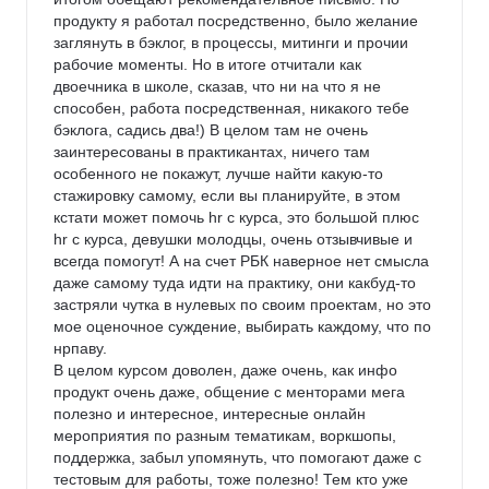
продукту я работал посредственно, было желание 
заглянуть в бэклог, в процессы, митинги и прочии 
рабочие моменты. Но в итоге отчитали как 
двоечника в школе, сказав, что ни на что я не 
способен, работа посредственная, никакого тебе 
бэклога, садись два!) В целом там не очень 
заинтересованы в практикантах, ничего там 
особенного не покажут, лучше найти какую-то 
стажировку самому, если вы планируйте, в этом 
кстати может помочь hr с курса, это большой плюс 
hr с курса, девушки молодцы, очень отзывчивые и 
всегда помогут! А на счет РБК наверное нет смысла 
даже самому туда идти на практику, они какбуд-то 
застряли чутка в нулевых по своим проектам, но это 
мое оценочное суждение, выбирать каждому, что по 
нрпаву.

В целом курсом доволен, даже очень, как инфо 
продукт очень даже, общение с менторами мега 
полезно и интересное, интересные онлайн 
мероприятия по разным тематикам, воркшопы, 
поддержка, забыл упомянуть, что помогают даже с 
тестовым для работы, тоже полезно! Тем кто уже 