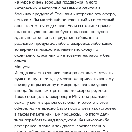
на курсе очень зорошая поддержка, много 
интересных менторов с реальным опытом в 
больших продуктах! Если вам интересна эта сфера, 
есть хотя бы малейший релевантный или смежный 
опыт, то это точно для вас. Если вы хотите прям с 
полного нуля, по инфе будет полезно, но чудес 
ждать не стоит, опыт придется набивать на 
реальных продуктах, либо стажировка, либо какие-
то варианты низкооплачиваемые, сходу по 
окончанию курса никто не возьмет на работу без 
опыта.

Минусы.

Иногда качество записи спикера оставляет желать 
лучшего, ну то есть, ну можно же прислать вашему 
спикеру норм камеру и микро для записи урока, 
иногда больно смотреть, но это скорее редкость.

Также обещали стажировку в РБК, она реально 
была, у меня в целом есть опыт и работа в этой 
сфере, но интересно было посмотреть как устроено 
в таком гиганте как РБК процессы. По итогу дали 
типа поработать над продуктом, без какого-либо 
референса, плана и так далее, соотвественно 
итогом обещают рекомендательное письмо. По 