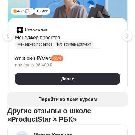
4.25
2
10 мес
Нетология
Менеджер проектов
Менеджер проектов
Project-менеджмент
Деливери-менеджер
Продуктовая аналитика
от 3 036 ₽/мес
-51%
Нейронные сети
Управление рисками
Agile
или сразу 98 400 ₽
Kanban
Scrum
Управление проектами
Тайм-менеджмент
Далее
Управление удаленной командой
Перейти ко всем курсам
Другие отзывы о школе
«ProductStar × РБК»