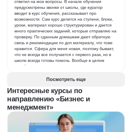
ответил на мои вопросы. В начале обучения 
предусмотрены звонки от школы, где куратор 
вводит в курс обучения, рассказывает про 
возможности. Сам курс делится на ступени, блоки, 
уроки, материал хорошо структурирован и дается 
много практических заданий, которые отправляю на 
проверку. По сданным домашкам дают обратную 
связь и рекомендации по доп.материалу, что тоже 
нравится. Сфера для меня новая, поэтому бывает, 
что не всегда все получается с первого раза, но в 
школе всегда готовы помочь. Вообще в целом 
служба поддержки очень нравится - отвечают 
оперативно и по делу. Школа так же проводит 
разные вебинары, что тоже считаю плюсом.
Посмотреть еще
Интересные курсы по
направлению «Бизнес и
менеджмент»