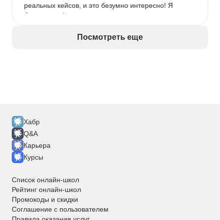
реальных кейсов, и это безумно интересно! Я 
брала тариф с индивидуальными консультациями, 
и это лучшее решение. Ментор детально разбирал 
мои запросы, указывал на ошибки и давал 
Посмотреть еще
профессиональные рекомендации. Мой личный 
результат после прохождения курса: моя зарплата 
выросла почти вдвое, а зона ответственности 
расширилась до управления целым направлением. 
Однозначно рекомендую тем, кто готов 
вкладываться в себя серьезно.
Хабр
Q&A
Карьера
Курсы
Список онлайн-школ
Рейтинг онлайн-школ
Промокоды и скидки
Соглашение с пользователем
Правила оказания услуг