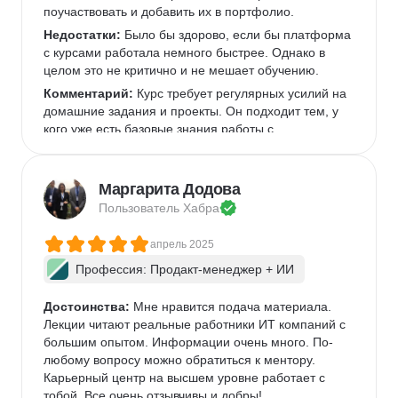
поучаствовать и добавить их в портфолио.  
Недостатки:
 Было бы здорово, если бы платформа 
с курсами работала немного быстрее. Однако в 
целом это не критично и не мешает обучению.  
Комментарий:
 Курс требует регулярных усилий на 
домашние задания и проекты. Он подходит тем, у 
кого уже есть базовые знания работы с 
инструментами, которые используются чаще всего 
в IT-командах, или готовым их освоить.  
Маргарита Додова
Пользователь 
Хабра
апрель 2025
Профессия: Продакт-менеджер + ИИ
Достоинства:
 Мне нравится подача материала. 
Лекции читают реальные работники ИТ компаний с 
большим опытом. Информации очень много. По-
любому вопросу можно обратиться к ментору. 
Карьерный центр на высшем уровне работает с 
тобой. Все очень отзывчивы и добры!