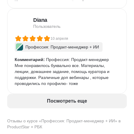
Интенсивность: материал даётся быстро; тем, кто 
приходит без базового опыта в управлении 
продуктом, может потребоваться больше времени 
Diana
на проработку домашних заданий.

Хотелось бы больше времени на индивидуальное 
Пользователь
менторство над финальным проектом.

Для кого курс:

10 апреля
Подойдёт руководителям продуктовых и кросс-
Профессия: Продакт-менеджер + ИИ
функциональных команд, менеджерам среднего 
звена, которые хотят систематизировать подход к 
Комментарий:
 Профессия: Продакт-менеджер

постановке целей и улучшить процессы.

Мне понравилось буквально все. Материалы, 
Полезен тем, кто уже имеет минимум практики в 
лекции, домашнее задание, помощь куратора и 
продукте и хочет получить рабочие шаблоны и 
поддержки. Различные доп вебинары , которые 
инструменты для масштабирования команды.
проводились по профилю- тоже
Посмотреть еще
Отзывы о курсе «Профессия: Продакт-менеджер + ИИ» в
ProductStar × РБК