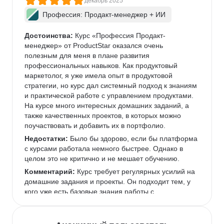
декабрь 2025
Профессия: Продакт-менеджер + ИИ
Достоинства:
 Курс «Профессия Продакт-
менеджер» от ProductStar оказался очень 
полезным для меня в плане развития 
профессиональных навыков. Как продуктовый 
маркетолог, я уже имела опыт в продуктовой 
стратегии, но курс дал системный подход к знаниям 
и практической работе с управлением продуктами. 
На курсе много интересных домашних заданий, а 
также качественных проектов, в которых можно 
поучаствовать и добавить их в портфолио.  
Недостатки:
 Было бы здорово, если бы платформа 
с курсами работала немного быстрее. Однако в 
целом это не критично и не мешает обучению.  
Комментарий:
 Курс требует регулярных усилий на 
домашние задания и проекты. Он подходит тем, у 
кого уже есть базовые знания работы с 
инструментами, которые используются чаще всего 
в IT-командах, или готовым их освоить.  