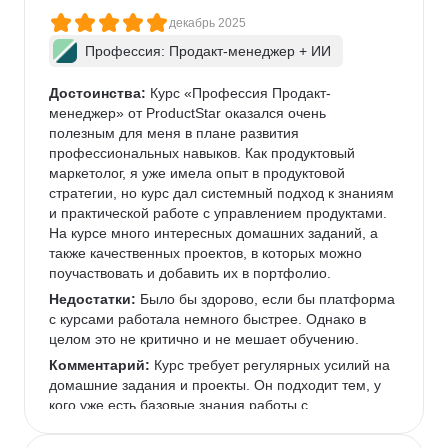
декабрь 2025
Профессия: Продакт-менеджер + ИИ
Достоинства:
 Курс «Профессия Продакт-
менеджер» от ProductStar оказался очень 
полезным для меня в плане развития 
профессиональных навыков. Как продуктовый 
маркетолог, я уже имела опыт в продуктовой 
стратегии, но курс дал системный подход к знаниям 
и практической работе с управлением продуктами. 
На курсе много интересных домашних заданий, а 
также качественных проектов, в которых можно 
поучаствовать и добавить их в портфолио.  
Недостатки:
 Было бы здорово, если бы платформа 
с курсами работала немного быстрее. Однако в 
целом это не критично и не мешает обучению.  
Комментарий:
 Курс требует регулярных усилий на 
домашние задания и проекты. Он подходит тем, у 
кого уже есть базовые знания работы с 
инструментами, которые используются чаще всего 
в IT-командах, или готовым их освоить.  