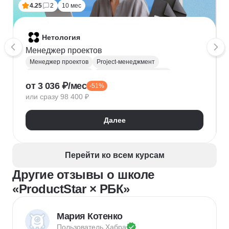
4.25
2
10 мес
Нетология
Менеджер проектов
Менеджер проектов
Project-менеджмент
Деливери-менеджер
Продуктовая аналитика
от 3 036 ₽/мес
-51%
Нейронные сети
Управление рисками
Agile
или сразу 98 400 ₽
Kanban
Scrum
Управление проектами
Тайм-менеджмент
Далее
Управление удаленной командой
Перейти ко всем курсам
Другие отзывы о школе
«ProductStar × РБК»
Мария Котенко
Пользователь 
Хабра