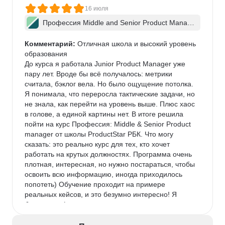
16 июля
Профессия Middle and Senior Product Manag
er + ИИ
Комментарий:
 Отличная школа и высокий уровень 
образования

До курса я работала Junior Product Manager уже 
пару лет. Вроде бы всё получалось: метрики 
считала, бэклог вела. Но было ощущение потолка. 
Я понимала, что переросла тактические задачи, но 
не знала, как перейти на уровень выше. Плюс хаос 
в голове, а единой картины нет. В итоге решила 
пойти на курс Профессия: Middle & Senior Product 
manager от школы ProductStar РБК. Что могу 
сказать: это реально курс для тех, кто хочет 
работать на крутых должностях. Программа очень 
плотная, интересная, но нужно постараться, чтобы 
освоить всю информацию, иногда приходилось 
попотеть) Обучение проходит на примере 
реальных кейсов, и это безумно интересно! Я 
брала тариф с индивидуальными консультациями, 
и это лучшее решение. Ментор детально разбирал 
мои запросы, указывал на ошибки и давал 