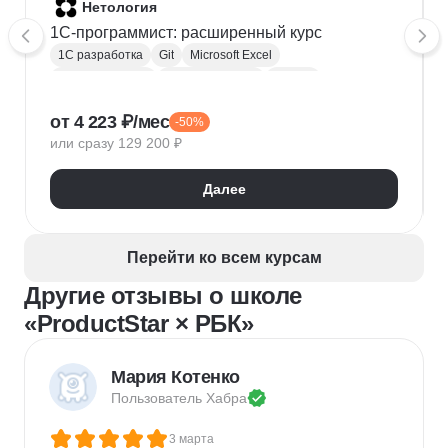
Нетология
1C-программист: расширенный курс
1С разработка
Git
Microsoft Excel
1С:Бухгалтерия
Google Таблицы
Eclipse
1С:Предприятие
XML
JSON
1С:БСП
от 4 223 ₽/мес
-50%
Конфигурирование 1С
или сразу 129 200 ₽
Далее
Перейти ко всем курсам
Другие отзывы о школе
«ProductStar × РБК»
Мария Котенко
Пользователь 
Хабра
3 марта