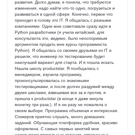
развития. Долго думав, я поняла, что требуются 
изменения, надо найти что-то одно, погрузиться и 
развиваться в одной сфере. Конечно, первое что 
приходит в голову это IT. Я общалась с разными 
компаниями. Одни мне советовали сразу идти в 
Python разработчики (я учила китайский, для 
консультанта это, видимо, было неоспоримым 
аргументом продать мне курсы программиста 
Python). Я общалась со своими друзьями из IT и 
решили, что инженер по тестированию будет 
наилучший вариант для старта. И я пошла искать. 
Нашла школу productstar. Я пообщалась с 
менеджером, изучила программу, 
проконсультировалась со знакомыми 
тестировщиками, и после долгих раздумий между 
двумя школами, взвешивая все за и против, я 
пришла к productstar (в конце я даже кинула 
монетку три раза:). И я ни разу не пожалела о 
своем выборе. Программа объемная и интересная. 
Спикеров приятно слушать, много домашних 
заданий. Обучающая платформа удобная, красиво 
оформлена. С самых первых занятий мне 
накидывают прикольные задания, связанные с 