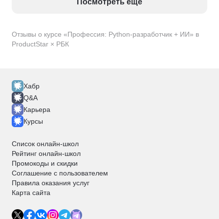
Посмотреть еще
профессиональные рекомендации. Мой личный 
результат после прохождения курса: моя зарплата 
выросла почти вдвое, а зона ответственности 
Отзывы о курсе «Профессия: Python-разработчик + ИИ» в
расширилась до управления целым направлением. 
ProductStar × РБК
Однозначно рекомендую тем, кто готов 
вкладываться в себя серьезно.
Хабр
Q&A
Карьера
Курсы
Список онлайн-школ
Рейтинг онлайн-школ
Промокоды и скидки
Соглашение с пользователем
Правила оказания услуг
Карта сайта