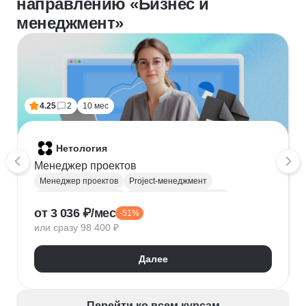
направлению «Бизнес и
менеджмент»
4.25
2
10 мес
Нетология
Менеджер проектов
Менеджер проектов
Project-менеджмент
Деливери-менеджер
Продуктовая аналитика
от 3 036 ₽/мес
-51%
Нейронные сети
Управление рисками
Agile
или сразу 98 400 ₽
Kanban
Scrum
Управление проектами
Тайм-менеджмент
Далее
Управление удаленной командой
Перейти ко всем курсам