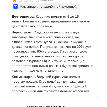
Как управлять удалённой командой
Достоинства:
 Короткие ролики от 6 до 15 
минут.Полезные ссылки, прикрепленные к урокам, 
действительно, полезные
Недостатки:
 Содержание не соответствует 
заголовку.Слишком много лишних слов, не 
относящихся к сути курса. О кошках, о мухах, о 
домашних делах. Получается так, что на 20% сути 
повествования, 80% это вода. Из-за этого также 
складывается впечатление, что это не курс, а 
разговор в курилке.Одна и та же информация 
повторяется несколько раз, как будто материала не 
хватает и надо чем-то заполнять.
Комментарий:
 Ведущий курса учит самым 
простым вещам. Курс подойдет для школьника 
старшей школы, который задумался о будущей 
профессии или для студентов первых курсов для 
формирования общего представления о 
выбранной специальности. Для человека "в сфере", 
который пришел на курс с целью узнать не азы 