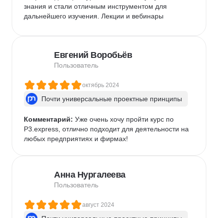
знания и стали отличным инструментом для 
дальнейшего изучения. Лекции и вебинары 
превратились в приятное вечернее сопровождение 
— легко, интересно и продуктивно. А Удод теперь 
навсегда останется моим тотемным животным! Курс 
Евгений Воробьёв
идеально подходит для тех, кто хочет выстроить 
свою работу не на интуиции, а на чётких, 
Пользователь
универсальных принципах. Это практическое 
руководство, которое делает управление проектами 
октябрь 2024
более осмысленным и успешным. Большое 
Почти универсальные проектные принципы
спасибо за курс!
Комментарий:
 Уже очень хочу пройти курс по 
P3.express, отлично подходит для деятельности на 
любых предприятиях и фирмах!
Анна Нургалеева
Пользователь
август 2024