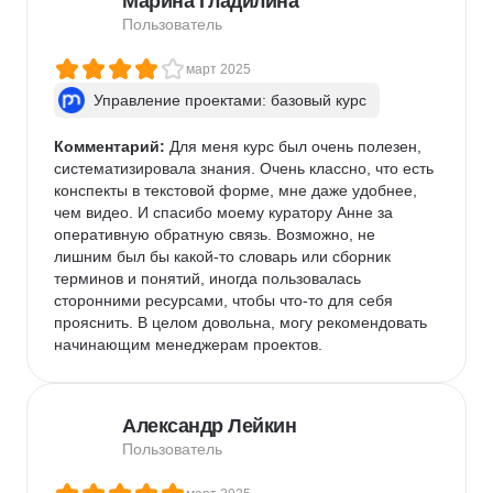
Марина Гладилина
проектной деятельности,  а особенности работы на 
Пользователь
удаленке, курс не дает ничего нового. Содержание 
не соответствует заголовку. Какие-то мысли мне 
март 2025
понравились, но они скорее были обозначены 
Управление проектами: базовый курс
между строк и достаточного внимания им не было 
уделено. Курс больше о внерабочей деятельности, 
чем об управлении удаленной командой. 
Комментарий:
 Для меня курс был очень полезен, 
Заключение: практической ценности для себя не 
систематизировала знания. Очень классно, что есть 
выявила. Ожидала знаний по управлению 
конспекты в текстовой форме, мне даже удобнее, 
командой на удаленке, но таких знаний не 
чем видео. И спасибо моему куратору Анне за 
получила.
оперативную обратную связь. Возможно, не 
лишним был бы какой-то словарь или сборник 
терминов и понятий, иногда пользовалась 
сторонними ресурсами, чтобы что-то для себя 
прояснить. В целом довольна, могу рекомендовать 
начинающим менеджерам проектов.
Александр Лейкин
Пользователь