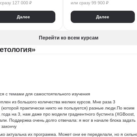
сразу 127 000 ₽
или сразу 99 900 ₽
Алгоритмы и структуры данных
Алгоритмы и структуры данных
Разработка
ООП
Git
Разработка
ООП
Далее
Далее
ON
GraphQL
Pytest
ектирование API
WebSockets
PyCharm
T API
SQLAlchemy
GitHub
Перейти ко всем курсам
VS Code
Visual Studio
етология»
Bash
Linux
ER-диаграммы
Базы данных
FastAPI
CRUD
Жизненный цикл ПО
Agile
Scrum
Waterfall
ся с темами для самостоятельного изучения
еплен из большого количества мелких курсов. Мне раза 3 
 (которой практически никто не пользуется) разные люди.По моим 
ода на 3, нам даже про модели градиентного бустинга (XGBoost, 
али. Поддержка очень долго отвечала: я мог в начале блока задать 
о закончу
ько актуальна их программа. Может они ее переделали, но я сильн