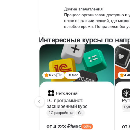
Другие впечатления

Процесс организован доступно и 
плюс в наличии лекций, где можно
в любое время. Понравился бонусн
расширения профессиональных к
Интересные курсы по нап
4.75
6
18 мес
4.4
Нетология
1C-программист:
Pyt
расширенный курс
Pyt
1С разработка
Git
Bac
Microsoft Excel
RE
от 4 223 ₽/мес
от 
-50%
1С:Бухгалтерия
Doc