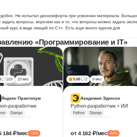
удобно. Не испытал дискомфорта при усвоении материала. Большо
 задать вопросы, впрочем как и то, что вопросы можно задать экспе
ый курс в виде лекций по С++. Есть еще много курсов для 
омпетенций.
равлению «Программирование и IT»
6
103
10 мес
5.00
2
9 мес
Яндекс Практикум
Академия Эдюсон
hon-разработчик
Python-разработчик + ИИ
hon
Django
Python
Django
kend-разработка
Backend-разработка
ST
Базы данных
MySQL
PostgreSQL
5 184 ₽/мес
от 4 162 ₽/мес
-16%
-60%
ker
Flask
CI / CD
Flask