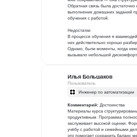
Обратная связь была достаточно 
выполнение домашних заданий пр
обучения с работой.

Недостатки

В процессе обучения я взаимодей
них действительно хорошо разбир
Однако, были моменты, когда нек
вызывало небольшой дискомфорт.
Что касается платформы и мобиль
интуитивно понятен, а функцион
приложение, к сожалению, не так 
Илья Большаков
Пользователь
Другие впечатления

На данный момент я применял по
Инженер по автоматизации
Это помогло мне лучше усвоить м
возникали, но с помощью подсказо
Комментарий:
 Достоинства

Материалы курса структурированы
Отдельно хотел бы отметить, что 
продуктивным. Программа полнос
сложных ситуациях. Это создает 
заслуживает высокой оценки. Фор
платформе поработать над улучш
учёбу с работой и семейными де
для пользователей.
это помогает сохранить баланс м