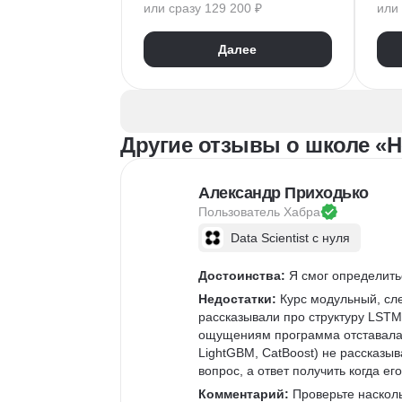
или сразу 129 200 ₽
или 
Google Таблицы
Eclipse
1С:Предприятие
XML
Git
Далее
JSON
1С:БСП
JS
Конфигурирование 1С
Про
RES
Другие отзывы о школе «Н
Александр Приходько
Пользователь 
Хабра
Data Scientist с нуля
Достоинства:
 Я смог определить
Недостатки:
 Курс модульный, сл
рассказывали про структуру LSTM
ощущениям программа отставала г
LightGBM, CatBoost) не рассказыв
вопрос, а ответ получить когда ег
Комментарий:
 Проверьте наскол