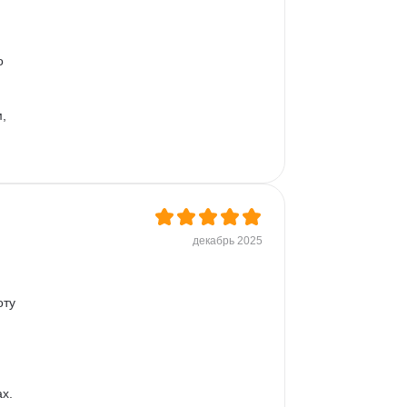
о 
, 
декабрь 2025
ту 
х. 