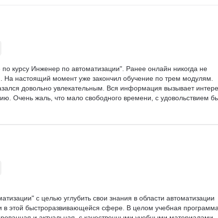
 по курсу Инженер по автоматизации". Ранее онлайн никогда не 
я. На настоящий момент уже закончил обучение по трем модулям. 
азался довольно увлекательным. Вся информация вызывает интере
ю. Очень жаль, что мало свободного времени, с удовольствием бы
атизации" с целью углубить свои знания в области автоматизации 
и в этой быстроразвивающейся сфере. В целом учебная программа
рованная и актуальная, с качественными учебными материалами.
