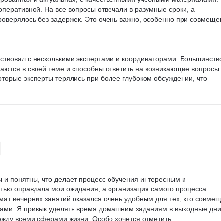
оперативной. На все вопросы отвечали в разумные сроки, а 
оверялось без задержек. Это очень важно, особенно при совмеще
ствовал с несколькими экспертами и координаторами. Большинство
аются в своей теме и способны ответить на возникающие вопросы.
оторые эксперты терялись при более глубоком обсуждении, что 


ного приложения, то на сайте гораздо удобнее работать. Интерфе
ал позволяет легко находить нужную информацию. Мобильное 
интуитивно, как хотелось бы, что иногда замедляло процесс обучени
лученные знания исключительно при выполнении домашних задани
атериал и разобраться в сложных вопросах. Некоторые сложности 
к экспертов мне удавалось их преодолевать.

 и понятны, что делает процесс обучения интересным и 
эксперты заинтересованы в успехе студентов и готовы помочь в 
тью оправдала мои ожидания, а организация самого процесса 
приятную атмосферу обучения. В то же время, я бы порекомендова
мат вечерних занятий оказался очень удобным для тех, кто совмещ
ением мобильного приложения, чтобы сделать его более удобным 
лами. Я привык уделять время домашним заданиям в выходные дни
ежду всеми сферами жизни. Особо хочется отметить 