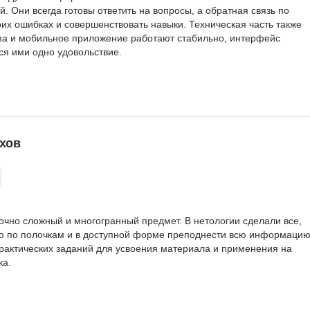
 Они всегда готовы ответить на вопросы, а обратная связь по 
оих ошибках и совершенствовать навыки. Техническая часть также 
а и мобильное приложение работают стабильно, интерфейс 
ся ими одно удовольствие.

й возможностью развиваться в профессиональной области. Большое
хов
сокий уровень подготовки и внимание к деталям!
чно сложный и многогранный предмет. В нетологии сделали все, 
 по полочкам и в доступной форме преподнести всю информацию
практических заданий для усвоения материала и применения на 
а.
