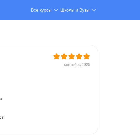
Все курсы
Школы и Вузы
сентябрь 2025
о 
рт 