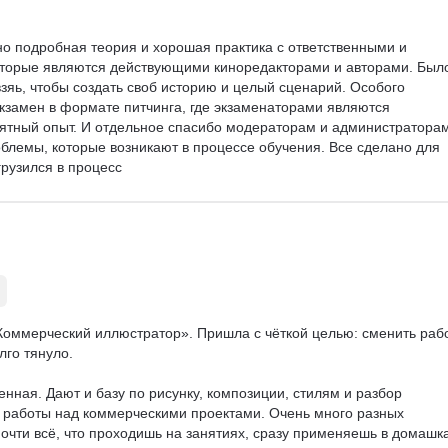
но подробная теория и хорошая практика с ответственными и 
торые являются действующими киноредакторами и авторами. Был
зяь, чтобы создать своб историю и целый сценарий. Особого 
кзамен в формате питчинга, где экзаменаторами являются 
тный опыт. И отдельное спасибо модераторам и администраторам
блемы, которые возникают в процессе обучения. Все сделано для 
грузился в процесс
Коммерческий иллюстратор». Пришла с чёткой целью: сменить рабо
го тянуло.

ая. Дают и базу по рисунку, композиции, стилям и разбор 
 работы над коммерческими проектами. Очень много разных 
очти всё, что проходишь на занятиях, сразу применяешь в домашка