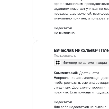
профессионализм преподавателей.
заданиям помогает учиться на св
продумана до мелочей: платформ
интуитивно понятен, и пользовать
Недостатки

Не выявлено

Другие впечатления

Этот курс стал для меня отлично
Вячеслав Николаевич Пле
спасибо команде Нетологии за вы
Пользователь
Инженер по автоматизации
Комментарий:
 Достоинства

Направление автоматизация досто
чтобы разложить всю информацию
студентам. Достаточно теории и 
практике. Есть помощь и поддержк
Недостатки

Для себя недостатков не выявил
