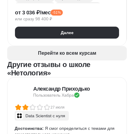
Деливери-менеджер
Продуктовая аналитика
от 3 036 ₽/мес
-51%
Нейронные сети
Управление рисками
Agile
или сразу 98 400 ₽
Kanban
Scrum
Управление проектами
Тайм-менеджмент
Далее
Управление удаленной командой
Перейти ко всем курсам
Другие отзывы о школе
«Нетология»
Александр Приходько
Пользователь 
Хабра
27 июля
Data Scientist с нуля
Достоинства:
 Я смог определиться с темами для 