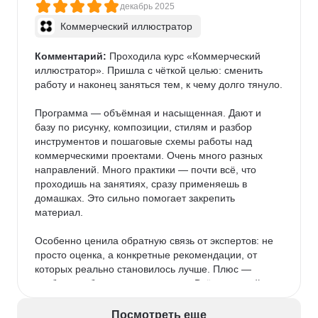
декабрь 2025
Коммерческий иллюстратор
Комментарий:
 Проходила курс «Коммерческий 
иллюстратор». Пришла с чёткой целью: сменить 
работу и наконец заняться тем, к чему долго тянуло.

Программа — объёмная и насыщенная. Дают и 
базу по рисунку, композиции, стилям и разбор 
инструментов и пошаговые схемы работы над 
коммерческими проектами. Очень много разных 
направлений. Много практики — почти всё, что 
проходишь на занятиях, сразу применяешь в 
домашках. Это сильно помогает закрепить 
материал.

Особенно ценила обратную связь от экспертов: не 
просто оценка, а конкретные рекомендации, от 
которых реально становилось лучше. Плюс — 
удобное мобильное приложение. Всё под рукой: 
видно, что уже сдал, где задолжал, какие модули 
впереди. Да и выглядит приятно — не ломает глаз.

Посмотреть еще