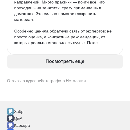
направлений. Много практики — почти всё, что 
проходишь на занятиях, сразу применяешь в 
домашках. Это сильно помогает закрепить 
материал.

Особенно ценила обратную связь от экспертов: не 
просто оценка, а конкретные рекомендации, от 
которых реально становилось лучше. Плюс — 
удобное мобильное приложение. Всё под рукой: 
видно, что уже сдал, где задолжал, какие модули 
впереди. Да и выглядит приятно — не ломает глаз.

Посмотреть еще
После Нетологии пробовала учиться на другой 
платформе — честно, приложение у Нетологии 
Отзывы о курсе «Фотограф» в Нетология
гораздо продуманнее и удобнее.

Темп обучения оказался как раз: можно совмещать 
с работой и семьёй, всё успеваешь, если не 
откладывать. Единственный момент, который 
Хабр
немного напрягал — нельзя было самой открывать 
следующий модуль, даже если всё сдала заранее. 
Q&A
Приходилось ждать, пока система разрешит.

Карьера