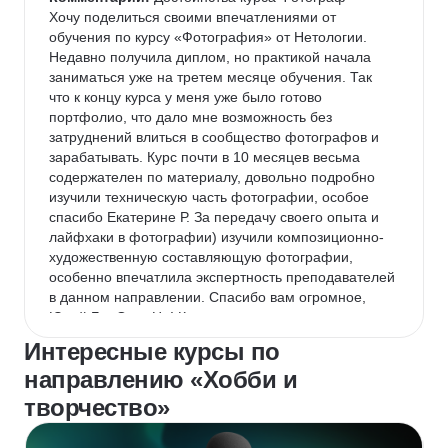
Хочу поделиться своими впечатлениями от 
обучения по курсу «Фотография» от Нетологии. 
Недавно получила диплом, но практикой начала 
заниматься уже на третем месяце обучения. Так 
что к концу курса у меня уже было готово 
портфолио, что дало мне возможность без 
затруднений влиться в сообщество фотографов и 
зарабатывать. Курс почти в 10 месяцев весьма 
содержателен по материалу, довольно подробно 
изучили техническую часть фотографии, особое 
спасибо Екатерине Р. За передачу своего опыта и 
лайфхаки в фотографии) изучили композиционно-
художественную составляющую фотографии, 
особенно впечатлила экспертность преподавателей 
в данном направлении. Спасибо вам огромное, 
Юрий Б. , Олег Ц. ! К каждому практическому 
заданию даны подробные инструкции по его 
Интересные курсы по
выполнению, что позволяет без труда 
направлению «Хобби и
попрактиковать навыки именно в фотографии и не 
тратить много времени на выяснение других 
творчество»
вопросов. Курс оказался полезен не только вам 
фотографии, но и в маркетинге, в правильной 