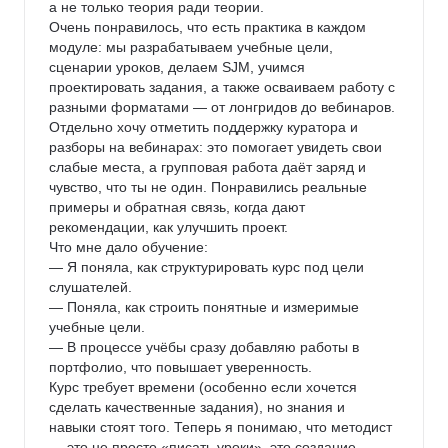
а не только теория ради теории.

Очень понравилось, что есть практика в каждом 
модуле: мы разрабатываем учебные цели, 
сценарии уроков, делаем SJM, учимся 
проектировать задания, а также осваиваем работу с 
разными форматами — от лонгридов до вебинаров.

Отдельно хочу отметить поддержку куратора и 
разборы на вебинарах: это помогает увидеть свои 
слабые места, а групповая работа даёт заряд и 
чувство, что ты не один. Понравились реальные 
примеры и обратная связь, когда дают 
рекомендации, как улучшить проект.

Что мне дало обучение:

— Я поняла, как структурировать курс под цели 
слушателей.

— Поняла, как строить понятные и измеримые 
учебные цели.

— В процессе учёбы сразу добавляю работы в 
портфолио, что повышает уверенность.

Курс требует времени (особенно если хочется 
сделать качественные задания), но знания и 
навыки стоят того. Теперь я понимаю, что методист 
— это не просто «писать уроки», это создание 