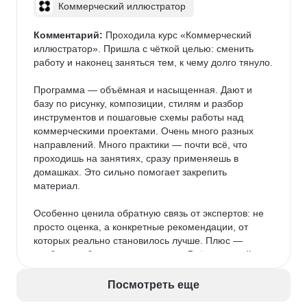
Коммерческий иллюстратор
Комментарий:
 Проходила курс «Коммерческий 
иллюстратор». Пришла с чёткой целью: сменить 
работу и наконец заняться тем, к чему долго тянуло.

Программа — объёмная и насыщенная. Дают и 
базу по рисунку, композиции, стилям и разбор 
инструментов и пошаговые схемы работы над 
коммерческими проектами. Очень много разных 
направлений. Много практики — почти всё, что 
проходишь на занятиях, сразу применяешь в 
домашках. Это сильно помогает закрепить 
материал.

Особенно ценила обратную связь от экспертов: не 
просто оценка, а конкретные рекомендации, от 
которых реально становилось лучше. Плюс — 
удобное мобильное приложение. Всё под рукой: 
видно, что уже сдал, где задолжал, какие модули 
впереди. Да и выглядит приятно — не ломает глаз.

Посмотреть еще