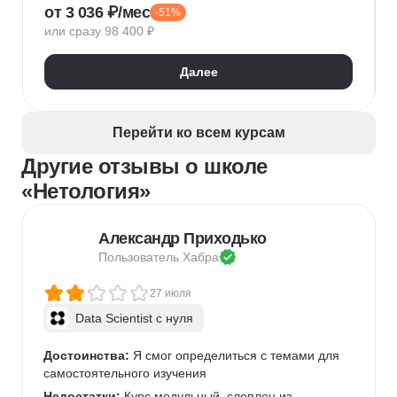
от 3 036 ₽/мес
-51%
Нейронные сети
Управление рисками
Agile
или сразу 98 400 ₽
Kanban
Scrum
Управление проектами
Тайм-менеджмент
Далее
Управление удаленной командой
Перейти ко всем курсам
Другие отзывы о школе
«Нетология»
Александр Приходько
Пользователь 
Хабра
27 июля
Data Scientist с нуля
Достоинства:
 Я смог определиться с темами для 
самостоятельного изучения
Недостатки:
 Курс модульный, слеплен из 