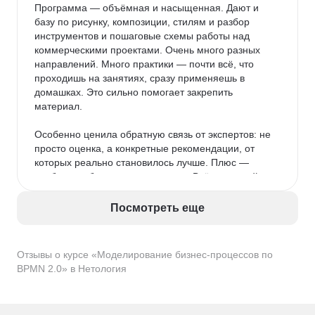
Программа — объёмная и насыщенная. Дают и 
базу по рисунку, композиции, стилям и разбор 
инструментов и пошаговые схемы работы над 
коммерческими проектами. Очень много разных 
направлений. Много практики — почти всё, что 
проходишь на занятиях, сразу применяешь в 
домашках. Это сильно помогает закрепить 
материал.

Особенно ценила обратную связь от экспертов: не 
просто оценка, а конкретные рекомендации, от 
которых реально становилось лучше. Плюс — 
удобное мобильное приложение. Всё под рукой: 
видно, что уже сдал, где задолжал, какие модули 
впереди. Да и выглядит приятно — не ломает глаз.

Посмотреть еще
После Нетологии пробовала учиться на другой 
платформе — честно, приложение у Нетологии 
Отзывы о курсе «Моделирование бизнес-процессов по
гораздо продуманнее и удобнее.

BPMN 2.0» в Нетология
Темп обучения оказался как раз: можно совмещать 
с работой и семьёй, всё успеваешь, если не 