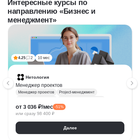
Интересные курсы по
направлению «Бизнес и
менеджмент»
4.25
2
10 мес
Нетология
Менеджер проектов
Менеджер проектов
Project-менеджмент
Деливери-менеджер
Продуктовая аналитика
от 3 036 ₽/мес
-51%
Нейронные сети
Управление рисками
Agile
или сразу 98 400 ₽
Kanban
Scrum
Управление проектами
Тайм-менеджмент
Далее
Управление удаленной командой