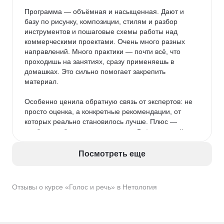
Программа — объёмная и насыщенная. Дают и 
базу по рисунку, композиции, стилям и разбор 
инструментов и пошаговые схемы работы над 
коммерческими проектами. Очень много разных 
направлений. Много практики — почти всё, что 
проходишь на занятиях, сразу применяешь в 
домашках. Это сильно помогает закрепить 
материал.

Особенно ценила обратную связь от экспертов: не 
просто оценка, а конкретные рекомендации, от 
которых реально становилось лучше. Плюс — 
удобное мобильное приложение. Всё под рукой: 
видно, что уже сдал, где задолжал, какие модули 
впереди. Да и выглядит приятно — не ломает глаз.

Посмотреть еще
После Нетологии пробовала учиться на другой 
платформе — честно, приложение у Нетологии 
Отзывы о курсе «Голос и речь» в Нетология
гораздо продуманнее и удобнее.

Темп обучения оказался как раз: можно совмещать 
с работой и семьёй, всё успеваешь, если не 