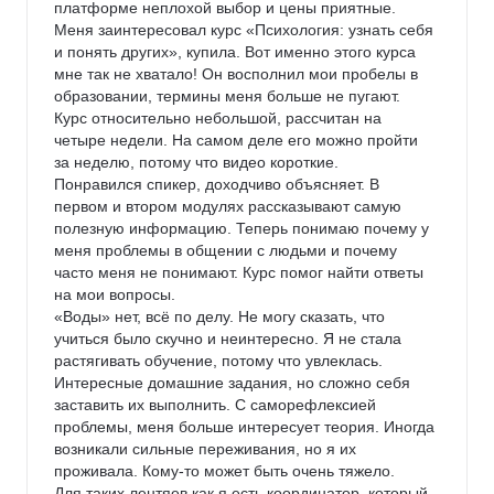
платформе неплохой выбор и цены приятные. 
Меня заинтересовал курс «Психология: узнать себя 
и понять других», купила. Вот именно этого курса 
мне так не хватало! Он восполнил мои пробелы в 
образовании, термины меня больше не пугают.

Курс относительно небольшой, рассчитан на 
четыре недели. На самом деле его можно пройти 
за неделю, потому что видео короткие.

Понравился спикер, доходчиво объясняет. В 
первом и втором модулях рассказывают самую 
полезную информацию. Теперь понимаю почему у 
меня проблемы в общении с людьми и почему 
часто меня не понимают. Курс помог найти ответы 
на мои вопросы.

«Воды» нет, всё по делу. Не могу сказать, что 
учиться было скучно и неинтересно. Я не стала 
растягивать обучение, потому что увлеклась. 
Интересные домашние задания, но сложно себя 
заставить их выполнить. С саморефлексией 
проблемы, меня больше интересует теория. Иногда 
возникали сильные переживания, но я их 
проживала. Кому-то может быть очень тяжело.

Для таких лентяев как я есть координатор, который 