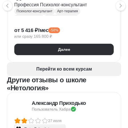
Профессия Психолог-консультант
Психолог-консультант
Арт-терапия
Психосоматика
Гештальт терапия
Нейропсихология
Семейная психология
от 5 416 ₽/мес
-58%
Кризисный психолог
или сразу 165 800 ₽
Телесно-ориентированная терапия
Психодиагностика
Далее
Когнитивно-поведенческая терапия (КПТ)
Психолог
Сексуальная супружеская терапия
Перейти ко всем курсам
Другие отзывы о школе
«Нетология»
Александр Приходько
Пользователь 
Хабра
27 июля