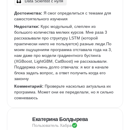
Data Scientist с нуля
Достоинства:
 Я смог определиться с темами для 
самостоятельного изучения
Недостатки:
 Курс модульный, слеплен из 
большого количества мелких курсов. Мне раза 3 
рассказывали про структуру LSTM (которой 
практически никто не пользуется) разные люди.По 
моим ощущениям программа отставала года на 3, 
нам даже про модели градиентного бустинга 
(XGBoost, LightGBM, CatBoost) не рассказывали. 
Поддержка очень долго отвечала: я мог в начале 
блока задать вопрос, а ответ получить когда его 
закончу
Комментарий:
 Проверьте насколько актуальна их 
программа. Может они ее переделали, но я сильно 
сомневаюсь
Екатерина Болдырева
Пользователь 
Хабра