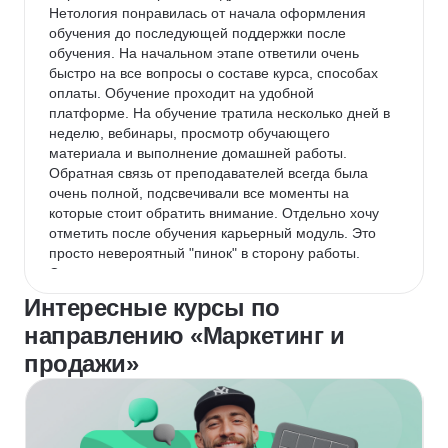
Нетология понравилась от начала оформления 
обучения до последующей поддержки после 
обучения. На начальном этапе ответили очень 
быстро на все вопросы о составе курса, способах 
оплаты. Обучение проходит на удобной 
платформе. На обучение тратила несколько дней в 
неделю, вебинары, просмотр обучающего 
материала и выполнение домашней работы. 
Обратная связь от преподавателей всегда была 
очень полной, подсвечивали все моменты на 
которые стоит обратить внимание. Отдельно хочу 
отметить после обучения карьерный модуль. Это 
просто невероятный "пинок" в сторону работы. 
Спустя всего неделю, следуя рекомендациям, я 
вышла на работу в рекламное агентство. Но и еще, 
Интересные курсы по
у всех закончивших курс есть доступ в просто 
направлению «Маркетинг и
невероятное комьюнити. Тебя не бросают после 
обучения. Здесь можно получить поддержку в 
продажи»
профессиональном плане. Очень благодарна 
Нетологии за путь в мир интернет-маркетинга.