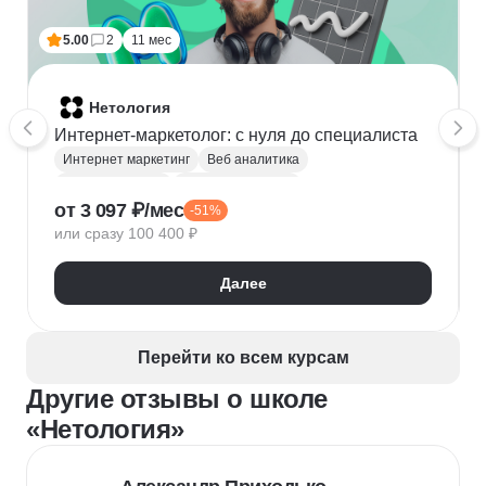
5.00
2
11 мес
Нетология
Интернет-маркетолог: с нуля до cпециалиста
Интернет маркетинг
Веб аналитика
Яндекс Метрика
Google аналитика
от 3 097 ₽/мес
-51%
Google реклама
Маркетинговая стратегия
или сразу 100 400 ₽
Яндекс Директ
SMM продвижение
Продвижение на маркетплейсах
Копирайтинг
Далее
Таргетинг
myTarget
Контекстная реклама
VK Реклама
SEO-оптимизация
Перейти ко всем курсам
Другие отзывы о школе
«Нетология»