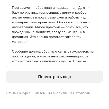
Программа — объёмная и насыщенная. Дают и 
базу по рисунку, композиции, стилям и разбор 
инструментов и пошаговые схемы работы над 
коммерческими проектами. Очень много разных 
направлений. Много практики — почти всё, что 
проходишь на занятиях, сразу применяешь в 
домашках. Это сильно помогает закрепить 
материал.

Особенно ценила обратную связь от экспертов: не 
просто оценка, а конкретные рекомендации, от 
которых реально становилось лучше. Плюс — 
удобное мобильное приложение. Всё под рукой: 
видно, что уже сдал, где задолжал, какие модули 
впереди. Да и выглядит приятно — не ломает глаз.

Посмотреть еще
После Нетологии пробовала учиться на другой 
платформе — честно, приложение у Нетологии 
Отзывы о курсе «Системный аналитик» в Нетология
гораздо продуманнее и удобнее.

Темп обучения оказался как раз: можно совмещать 