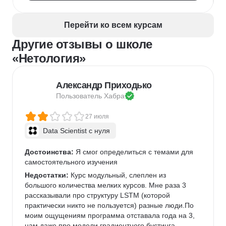
Google Таблицы
NLP
Очистка данных
Извлечение данных
API
Аналитика данных
Перейти ко всем курсам
Другие отзывы о школе
«Нетология»
Александр Приходько
Пользователь 
Хабра
27 июля
Data Scientist с нуля
Достоинства:
 Я смог определиться с темами для 
самостоятельного изучения
Недостатки:
 Курс модульный, слеплен из 
большого количества мелких курсов. Мне раза 3 
рассказывали про структуру LSTM (которой 
практически никто не пользуется) разные люди.По 
моим ощущениям программа отставала года на 3, 
нам даже про модели градиентного бустинга 