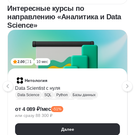
Интересные курсы по
направлению «Аналитика и Data
Science»
2.00
1
10 мес
Нетология
Data Scientist с нуля
Data Science
SQL
Python
Базы данных
Обработка естественного языка
Парсинг
от 4 089 ₽/мес
-51%
Keras
Машинное обучение
или сразу 88 300 ₽
Искусственный интеллект
Нейронные сети
Математика для Data Science
Статистика
Далее
Визуализация
NumPy
Pandas