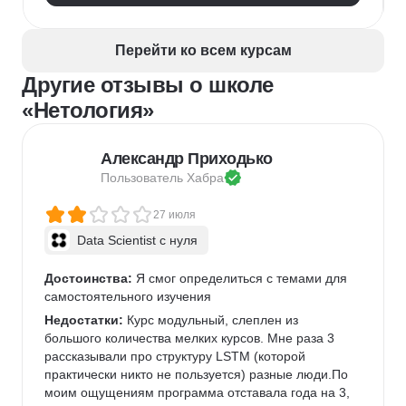
Google Таблицы
NLP
Очистка данных
Извлечение данных
API
Аналитика данных
Перейти ко всем курсам
Другие отзывы о школе
«Нетология»
Александр Приходько
Пользователь 
Хабра
27 июля
Data Scientist с нуля
Достоинства:
 Я смог определиться с темами для 
самостоятельного изучения
Недостатки:
 Курс модульный, слеплен из 
большого количества мелких курсов. Мне раза 3 
рассказывали про структуру LSTM (которой 
практически никто не пользуется) разные люди.По 
моим ощущениям программа отставала года на 3, 