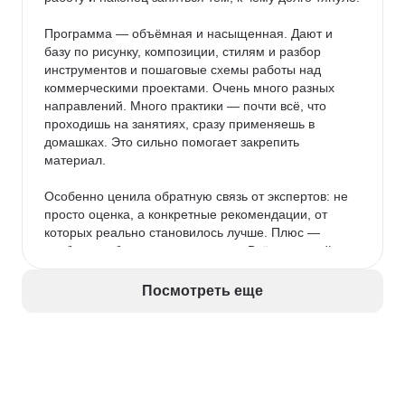
Программа — объёмная и насыщенная. Дают и 
базу по рисунку, композиции, стилям и разбор 
инструментов и пошаговые схемы работы над 
коммерческими проектами. Очень много разных 
направлений. Много практики — почти всё, что 
проходишь на занятиях, сразу применяешь в 
домашках. Это сильно помогает закрепить 
материал.

Особенно ценила обратную связь от экспертов: не 
просто оценка, а конкретные рекомендации, от 
которых реально становилось лучше. Плюс — 
удобное мобильное приложение. Всё под рукой: 
видно, что уже сдал, где задолжал, какие модули 
впереди. Да и выглядит приятно — не ломает глаз.

Посмотреть еще
После Нетологии пробовала учиться на другой 
платформе — честно, приложение у Нетологии 
гораздо продуманнее и удобнее.

Темп обучения оказался как раз: можно совмещать 