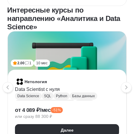
Интересные курсы по
направлению «Аналитика и Data
Science»
2.00
1
10 мес
Нетология
Data Scientist с нуля
Data Science
SQL
Python
Базы данных
Обработка естественного языка
Парсинг
от 4 089 ₽/мес
-51%
Keras
Машинное обучение
или сразу 88 300 ₽
Искусственный интеллект
Нейронные сети
Математика для Data Science
Статистика
Далее
Визуализация
NumPy
Pandas