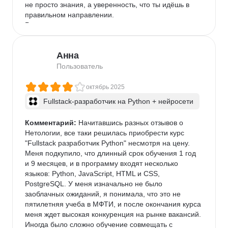
не просто знания, а уверенность, что ты идёшь в 
правильном направлении.

Рекомендую всем, кто хочет не просто «научиться 
программировать», а реально выйти на рынок как 
fullstack-разработчик на Python и начать карьеру с 
Анна
перспективой роста.
Пользователь
октябрь 2025
Fullstack-разработчик на Python + нейросети
Комментарий:
 Начитавшись разных отзывов о 
Нетологии, все таки решилась приобрести курс 
"Fullstack разработчик Python" несмотря на цену. 
Меня подкупило, что длинный срок обучения 1 год 
и 9 месяцев, и в программу входят несколько 
языков: Python, JavaScript, HTML и CSS, 
PostgreSQL. У меня изначально не было 
заоблачных ожиданий, я понимала, что это не 
пятилетняя учеба в МФТИ, и после окончания курса 
меня ждет высокая конкуренция на рынке вакансий.

Иногда было сложно обучение совмещать с 