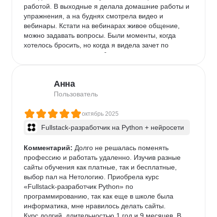
работой. В выходные я делала домашние работы и 
упражнения, а на буднях смотрела видео и 
вебинары. Кстати на вебинарах живое общение, 
можно задавать вопросы. Были моменты, когда 
хотелось бросить, но когда я видела зачет по 
домашним заданиям и обратную связь от 
преподавателя, мотивация повышалась. Больше 
всего понравилось работать с базами данных, и как 
Анна
они интегрируются в Django. Понравилось, что есть 
дополнительный материал про Docker. На данный 
Пользователь
момент продолжаю учиться, прохожу JavaScript и 
как с помощью него можно управлять HTML 
октябрь 2025
элементами на сайте.

Fullstack-разработчик на Python + нейросети
Где-то в середине курса, начали предлагать 
выполнять тестовые задания у партнеров, но по 
Комментарий:
 Долго не решалась поменять 
моему направлению таких было немного: 
профессию и работать удаленно. Изучив разные 
требовалось сделать сервер на FastAPi, небольшое 
сайты обучения как платные, так и бесплатные, 
приложение на flask.

выбор пал на Нетологию. Приобрела курс 
«Fullstack-разработчик Python» по 
В общем, я довольна учебным процессом, стала 
программированию, так как еще в школе была 
уверенней в коде. Но тем, у кого есть загруженность 
информатика, мне нравилось делать сайты.

на работе и совсем нулевые стартовые знания, 
Курс долгий, длительностью 1 год и 9 месяцев. В 