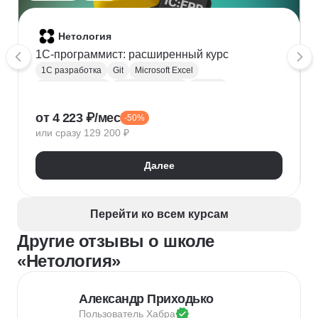
какого-то агентства.

Сложней всего идет сейчас JavaScript, потому что 
язык для меня совсем незнакомый.

Нетология
В целом у меня хорошие впечатления от обучения, 
1C-программист: расширенный курс
мне интересно, но возможно не понравится совсем 
1С разработка
Git
Microsoft Excel
новичкам, так как учиться сложно, материал 
1С:Бухгалтерия
Google Таблицы
Eclipse
непростой.
1С:Предприятие
XML
JSON
1С:БСП
от 4 223 ₽/мес
-50%
Конфигурирование 1С
или сразу 129 200 ₽
Далее
Перейти ко всем курсам
Другие отзывы о школе
«Нетология»
Александр Приходько
Пользователь 
Хабра