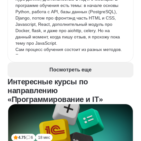
будет сложновато, и они могут быть разочарованы.
программе обучения есть темы: в начале основы 
Python, работа с API, базы данных (PostgreSQL), 
Django, потом про фронтэнд часть HTML и CSS, 
Javascript, React, дополнительный модуль про 
Docker, flask, и даже про aiohttp, celery. Но на 
данный момент, когда пишу отзыв, я прохожу пока 
тему про JavaScript.

Сам процесс обучения состоит из разных методов. 
Есть как просто тесты и тренажеры, так и 
практические задания, которые проверяются 
экспертом, живые вебинары, где можно задать 
Посмотреть еще
вопрос, так и запись видео в формате лекции. 
Интересные курсы по
Обратная связь с преподавателем была, но 
скорость ответа была разная, иногда сразу 
направлению
отвечали, иногда нужно подождать день, два.

«Программирование и IT»
После половины курса предлагается поучаствовать 
в Акселераторе трудоустройства, это такая 
своеобразная помощь в поиске работы, где помогут 
составить резюме, портфолио, делать отклики на 
вакансии. Также могут предложить попробовать 
сдать тестовое задание у партнеров, я выбрала 
задание сделать небольшой сервис на flask для 
4.75
6
18 мес