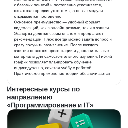
проектах. Рекомендую тем, кто стремится 
с базовых понятий и постепенно усложняется, 
расширить или открыть для себя напрвление 
охватывая продвинутые темы, а новые модули 
бэкэнд-разработки. Только не стоит питать 
открываются постепенно.

иллюзий, необходимо самостоятельно изучать 
Основное преимущество — удобный формат 
основной (что дает платформа) и дополнительный 
видеолекций, как в онлайн-режиме, так и в записи. 
материал (самообучение), без этого — никуда.
Эксперты делятся своим опытом и предлагают 
рекомендации. Плюс всегда можно задать вопрос и 
сразу получить разъяснение. После каждого 
занятия остаются презентации и дополнительные 
материалы для самостоятельного изучения. Гибкий 
график позволяет планировать обучение 
индивидуально, сочетая учёбу с работой.

Практическое применение теории обеспечивается 
разнообразием заданий: от простых тестов до 
комплексных домашних заданий, проверяемых 
Интересные курсы по
преподавателем. Это помогает закрепить 
направлению
полученные знания.

Однако есть некоторые моменты, заслуживающие 
«Программирование и IT»
внимания:

Интенсивность учебного процесса высокая, 
особенно для новичков, совмещающих курсы с 
рабочей нагрузкой. Для глубокого понимания 