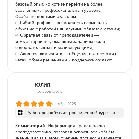
базовый опыт, но хотите перейти на более 
осознанный, профессиональный уровень.

Особенно ценными оказались:

✅ Гибкий график — возможность совмещать 
обучение с работой или другими обязательствами;

✅ Обратная связь от преподавателей — 
комментарии по домашним заданиям были 
содержательными и мотивирующими;

✅ Активное комьюнити — общение с коллегами в 
чатах, обмен решениями и поддержка создают 
ощущение «учёбы в команде», что сильно помогает 
сохранять вовлечённость.

Из того, что можно улучшить: курс частично 
Юлия
опирается на записанные материалы, поэтому 
иногда не хватает «живого» взаимодействия в 
Пользователь
формате онлайн-семинаров. Также, учитывая 
достаточно высокую стоимость, хотелось бы видеть 
октябрь 2025
чуть более частые обновления контента — 
Python-разработчик: расширенный курс + ней
особенно в части инструментов и практик.

росети
Тем не менее, курс выполнил свою основную 
Комментарий:
 Информация представлена 
задачу: дал структуру, углубил понимание практик и 
последовательно, позволяя освоить весь объём 
помог увереннее чувствовать себя в реальных 
знаний шаг за шагом. Учебный процесс начинается 